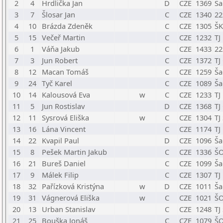
2
4
Hrdlička Jan
D
CZE
1369
Ša
3
7
Šlosar Jan
C
CZE
1340
22
4
10
Brázda Zdeněk
C
CZE
1305
ŠK
5
15
Večeř Martin
C
CZE
1232
TJ
6
1
Váňa Jakub
C
CZE
1433
22
7
3
Jun Robert
C
CZE
1372
TJ
8
12
Macan Tomáš
C
CZE
1259
Ša
9
24
Tyč Karel
C
CZE
1089
Ša
10
14
Kalousová Eva
w
C
CZE
1233
TJ
11
5
Jun Rostislav
D
CZE
1368
TJ
12
11
Sysrová Eliška
w
C
CZE
1304
TJ
13
16
Lána Vincent
C
CZE
1174
TJ
14
22
Kvapil Paul
D
CZE
1096
Ša
15
8
Pešek Martin Jakub
C
CZE
1336
ŠO
16
21
Bureš Daniel
C
CZE
1099
Ša
17
9
Málek Filip
C
CZE
1307
TJ
18
32
Pařízková Kristýna
w
D
CZE
1011
Ša
19
31
Vágnerová Eliška
w
C
CZE
1021
ŠO
20
13
Urban Stanislav
C
CZE
1248
TJ
21
25
Bouška Jonáš
C
CZE
1079
ŠO