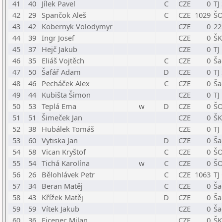
41
40
Jílek Pavel
C
CZE
0
TJ
42
29
Spančok Aleš
C
CZE
1029
ŠO
43
42
Kobernyk Volodymyr
CZE
0
22
44
39
Ingr Josef
CZE
0
ŠK
45
37
Hejč Jakub
CZE
0
TJ
46
35
Eliáš Vojtěch
C
CZE
0
Ša
47
50
Šafář Adam
D
CZE
0
TJ
48
46
Pecháček Alex
C
CZE
0
Ša
49
44
Kubišta Šimon
CZE
0
TJ
50
53
Teplá Ema
w
D
CZE
0
ŠO
51
51
Šimeček Jan
CZE
0
ŠK
52
38
Hubálek Tomáš
CZE
0
TJ
53
60
Vytiska Jan
D
CZE
0
Ša
54
58
Vican Kryštof
C
CZE
0
ŠO
55
54
Tichá Karolína
w
C
CZE
0
ŠO
56
26
Bělohlávek Petr
C
CZE
1063
TJ
57
34
Beran Matěj
C
CZE
0
Ša
58
43
Křížek Matěj
D
CZE
0
Ša
59
59
Vítek Jakub
CZE
0
Ša
60
36
Ficenec Milan
CZE
0
ŠK