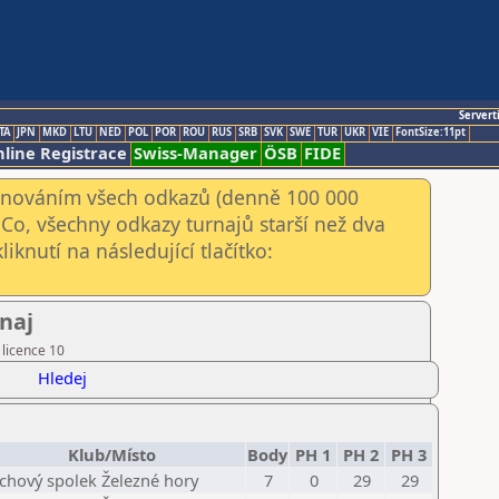
Servert
TA
JPN
MKD
LTU
NED
POL
POR
ROU
RUS
SRB
SVK
SWE
TUR
UKR
VIE
FontSize:11pt
line Registrace
Swiss-Manager
ÖSB
FIDE
kenováním všech odkazů (denně 100 000
Co, všechny odkazy turnajů starší než dva
iknutí na následující tlačítko:
rnaj
 licence 10
Hledej
Klub/Místo
Body
PH 1
PH 2
PH 3
chový spolek Železné hory
7
0
29
29