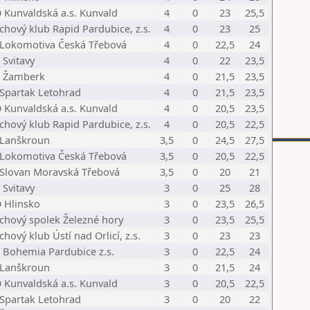
 Kunvaldská a.s. Kunvald
4
0
23
25,5
chový klub Rapid Pardubice, z.s.
4
0
23
25
 Lokomotiva Česká Třebová
4
0
22,5
24
 Svitavy
4
0
22
23,5
 Žamberk
4
0
21,5
23,5
 Spartak Letohrad
4
0
21,5
23,5
 Kunvaldská a.s. Kunvald
4
0
20,5
23,5
chový klub Rapid Pardubice, z.s.
4
0
20,5
22,5
 Lanškroun
3,5
0
24,5
27,5
 Lokomotiva Česká Třebová
3,5
0
20,5
22,5
 Slovan Moravská Třebová
3,5
0
20
21
 Svitavy
3
0
25
28
 Hlinsko
3
0
23,5
26,5
chový spolek Železné hory
3
0
23,5
25,5
chový klub Ústí nad Orlicí, z.s.
3
0
23
23
 Bohemia Pardubice z.s.
3
0
22,5
24
 Lanškroun
3
0
21,5
24
 Kunvaldská a.s. Kunvald
3
0
20,5
22,5
 Spartak Letohrad
3
0
20
22