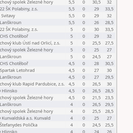
chový spolek Železné hory
5,5
0
30,5
32
22 ŠK Polabiny, z.s.
5,5
0
29
33,5
 Svitavy
5,5
0
29
32
 Lanškroun
5,5
0
26
28,5
22 ŠK Polabiny, z.s.
5
0
30
33,5
 CHS Chotěboř
5
0
29
32
chový klub Ústí nad Orlicí, z.s.
5
0
25,5
27,5
chový spolek Železné hory
5
0
25
27
 Lanškroun
5
0
24,5
27
 CHS Chotěboř
4,5
0
28
30,5
 Spartak Letohrad
4,5
0
27
30
 Lanškroun
4,5
0
27
29,5
chový klub Rapid Pardubice, z.s.
4,5
0
26,5
30
 Hlinsko
4,5
0
26,5
28,5
chový spolek Železné hory
4,5
0
21,5
23,5
 Lanškroun
4
0
26,5
29,5
chový spolek Železné hory
4
0
25,5
28,5
 Kunvaldská a.s. Kunvald
4
0
25
27
 Štefanydes Polička
4
0
24,5
25,5
 Hlinsko
4
0
24
26