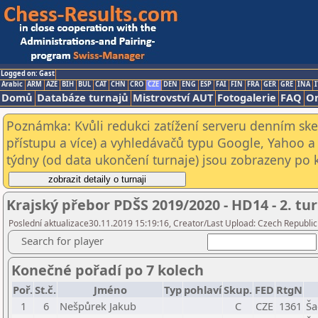
Logged on: Gast
Arabic
ARM
AZE
BIH
BUL
CAT
CHN
CRO
CZE
DEN
ENG
ESP
FAI
FIN
FRA
GER
GRE
INA
I
Domů
Databáze turnajů
Mistrovství AUT
Fotogalerie
FAQ
On
Poznámka: Kvůli redukci zatížení serveru denním s
přístupu a více) a vyhledávačů typu Google, Yahoo a 
týdny (od data ukončení turnaje) jsou zobrazeny po kl
Krajský přebor PDŠS 2019/2020 - HD14 - 2. tu
Poslední aktualizace30.11.2019 15:19:16, Creator/Last Upload: Czech Republic
Search for player
Konečné pořadí po 7 kolech
Poř.
St.č.
Jméno
Typ
pohlaví
Skup.
FED
RtgN
1
6
Nešpůrek Jakub
C
CZE
1361
Ša