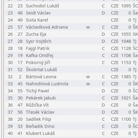
22
23
Suchodol Lukáš
C
CZE
1095
ŠO
23
48
Seidl Václav
D
CZE
0
Ša
24
49
Sixta Karel
CZE
0
TJ
25
57
Václavíková Adriana
w
C
CZE
0
ŠK
26
27
Zucha Ilja
D
CZE
1055
SK
27
28
Sysr Vojtěch
D
CZE
1048
TJ
28
18
Fajgl Patrik
C
CZE
1128
ŠO
29
19
Kafka Ondřej
C
CZE
1108
Ša
30
17
Pokorný Jiří
C
CZE
1153
TJ
31
52
Škobrtal Lukáš
CZE
0
TJ
32
2
Bártová Leona
w
C
CZE
1385
TJ
33
45
Nahodilová Ludmila
w
C
CZE
0
ŠK
34
55
Tichý Pavel
D
CZE
0
ŠO
35
30
Pekárek Jakub
C
CZE
1021
Ša
36
47
Růžička Vít
D
CZE
0
Ša
37
56
Třasák Václav
D
CZE
0
ŠK
38
20
Sadílek Filip
C
CZE
1100
TJ
39
33
Beňadik Dino
C
CZE
0
ŠO
40
41
Klubert Lukáš
C
CZE
0
TJ