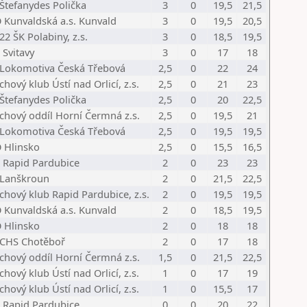
 Štefanydes Polička
3
0
19,5
21,5
 Kunvaldská a.s. Kunvald
3
0
19,5
20,5
22 ŠK Polabiny, z.s.
3
0
18,5
19,5
 Svitavy
3
0
17
18
 Lokomotiva Česká Třebová
2,5
0
22
24
chový klub Ústí nad Orlicí, z.s.
2,5
0
21
23
 Štefanydes Polička
2,5
0
20
22,5
chový oddíl Horní Čermná z.s.
2,5
0
19,5
21
 Lokomotiva Česká Třebová
2,5
0
19,5
19,5
 Hlinsko
2,5
0
15,5
16,5
 Rapid Pardubice
2
0
23
23
 Lanškroun
2
0
21,5
22,5
chový klub Rapid Pardubice, z.s.
2
0
19,5
19,5
 Kunvaldská a.s. Kunvald
2
0
18,5
19,5
 Hlinsko
2
0
18
18
 CHS Chotěboř
2
0
17
18
chový oddíl Horní Čermná z.s.
1,5
0
21,5
22,5
chový klub Ústí nad Orlicí, z.s.
1
0
17
19
chový klub Ústí nad Orlicí, z.s.
1
0
15,5
17
 Rapid Pardubice
0
0
20
22