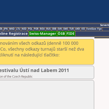
Servert
TA
JPN
MKD
LTU
NED
POL
POR
ROU
RUS
SRB
SVK
SWE
TUR
UKR
VIE
FontSize:11pt
line Registrace
Swiss-Manager
ÖSB
FIDE
kenováním všech odkazů (denně 100 000
Co, všechny odkazy turnajů starší než dva
iknutí na následující tlačítko:
estivalu Ústí nad Labem 2011
on of the Czech Republic