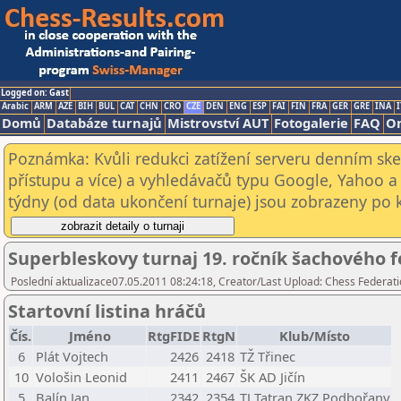
Logged on: Gast
Arabic
ARM
AZE
BIH
BUL
CAT
CHN
CRO
CZE
DEN
ENG
ESP
FAI
FIN
FRA
GER
GRE
INA
I
Domů
Databáze turnajů
Mistrovství AUT
Fotogalerie
FAQ
On
Poznámka: Kvůli redukci zatížení serveru denním s
přístupu a více) a vyhledávačů typu Google, Yahoo a 
týdny (od data ukončení turnaje) jsou zobrazeny po kl
Superbleskovy turnaj 19. ročník šachového f
Poslední aktualizace07.05.2011 08:24:18, Creator/Last Upload: Chess Federati
Startovní listina hráčů
Čís.
Jméno
RtgFIDE
RtgN
Klub/Místo
6
Plát Vojtech
2426
2418
TŽ Třinec
10
Vološin Leonid
2411
2467
ŠK AD Jičín
5
Balín Jan
2342
2354
TJ Tatran ZKZ Podbořany