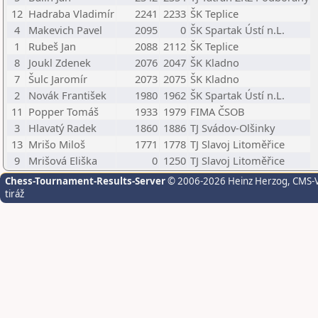
12
Hadraba Vladimír
2241
2233
ŠK Teplice
4
Makevich Pavel
2095
0
ŠK Spartak Ústí n.L.
1
Rubeš Jan
2088
2112
ŠK Teplice
8
Joukl Zdenek
2076
2047
ŠK Kladno
7
Šulc Jaromír
2073
2075
ŠK Kladno
2
Novák František
1980
1962
ŠK Spartak Ústí n.L.
11
Popper Tomáš
1933
1979
FIMA ČSOB
3
Hlavatý Radek
1860
1886
TJ Svádov-Olšinky
13
Mrišo Miloš
1771
1778
TJ Slavoj Litoměřice
9
Mrišová Eliška
0
1250
TJ Slavoj Litoměřice
Chess-Tournament-Results-Server
© 2006-2026 Heinz Herzog
, CMS-
tiráž