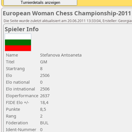
European Woman Chess Championship-2011
Die Seite wurde zuletzt aktualisiert am 20.06.2011 13:33:04, Ersteller: Georgi
Spieler Info
Name
Stefanova Antoaneta
Titel
GM
Startrang
8
Elo
2506
Elo national
0
Elo intnational
2506
Eloperformance
2637
FIDE Elo +/-
18,4
Punkte
8,5
Rang
2
Föderation
BUL
Ident-Nummer
0