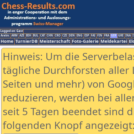
Logged on: Gast
Arabic
ARM
AZE
BIH
BUL
CAT
CHN
CRO
CZE
DEN
ENG
ESP
FAI
FIN
FRA
GER
GRE
INA
I
Home
TurnierDB
Meisterschaft
Foto-Galerie
Meldekartei
El
Hinweis: Um die Serverbela
tägliche Durchforsten aller 
Seiten und mehr) von Goog
reduzieren, werden bei alle
seit 5 Tagen beendet sind d
folgenden Knopf angezeigt