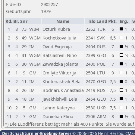
Fide-ID
2902257
Geburtsjahr
1979
Rd.
Br.
Snr
Name
Elo
Land
Pkt.
Erg.
1
8
73
WIM
Ozturk Kubra
2262
TUR
6
1
0
2
6
49
WGM
Kochetkova Julia
2341
SVK
6,5
1
0
3
4
29
IM
Ovod Evgenija
2404
RUS
7
½
0
4
4
31
WGM
Batsiashvili Nino
2399
GEO
6
½
0
5
6
30
WGM
Zawadzka Jolanta
2400
POL
7
1
0
6
1
9
GM
Cmilyte Viktorija
2504
LTU
9
1
0
7
2
11
IM
Khotenashvili Bela
2470
GEO
7,5
0
0
8
8
26
IM
Bodnaruk Anastasia
2419
RUS
7,5
1
0
9
4
18
IM
Javakhishvili Lela
2454
GEO
7,5
1
0
10
2
5
GM
Lahno Kateryna
2530
UKR
7,5
1
0
11
2
7
GM
Danielian Elina
2506
ARM
8
½
0
*) Die ELodifferenz beträgt mehr als 400 Punkte. Sie wurde auf
Der Schachturnier-Ergebnis-Server
© 2006-2026 Heinz Herzog
, CMS