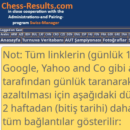
Logged on: Gast
Arabic
ARM
AZE
BIH
BUL
CAT
CHN
CRO
CZE
DEN
ENG
ESP
FAI
FIN
FRA
GER
GRE
INA
I
Anasayfa
Turnuva Veritabanı
AUT Şampiyonası
Fotoğraflar
Not: Tüm linklerin (günlük 1
Google, Yahoo and Co gibi
tarafından günlük taranar
azaltılması için aşağıdaki 
2 haftadan (bitiş tarihi) dah
tüm bağlantılar gösterilir: