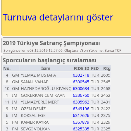
Turnuva detaylarını göster
2019 Türkiye Satranç Şampiyonası
Son güncelleme03.12.2019 12:57:06, Oluşturan/Son Yükleme: Bursa TCF
Sporcuların başlangıç sıralaması
No.
İsim
FIDE ID
FED
Rtg
4
GM
YILMAZ MUSTAFA
6302718
TUR
2605
8
GM
ŞANAL VAHAP
6300545
TUR
2545
10
GM
HAZNEDAROĞLU KIVANÇ
6300634
TUR
2468
1
IM
GÖKERKAN CEM KAAN
6336760
TUR
2452
11
IM
YILMAZYERLİ MERT
6305962
TUR
2431
9
IM
ÖZEN DENİZ
6349196
TUR
2422
6
IM
KÖKSAL EGE
6317626
TUR
2375
5
FM
KAMER KAYRA
6367879
TUR
2329
3
FM
SEVGİ VOLKAN
6325335
TUR
2325