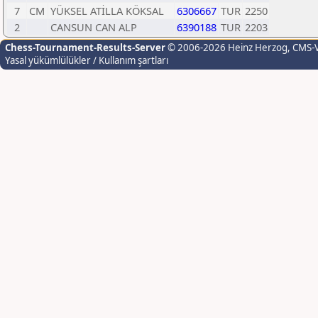
7
CM
YÜKSEL ATİLLA KÖKSAL
6306667
TUR
2250
2
CANSUN CAN ALP
6390188
TUR
2203
Chess-Tournament-Results-Server
© 2006-2026 Heinz Herzog
, CMS-
Yasal yükümlülükler / Kullanım şartları