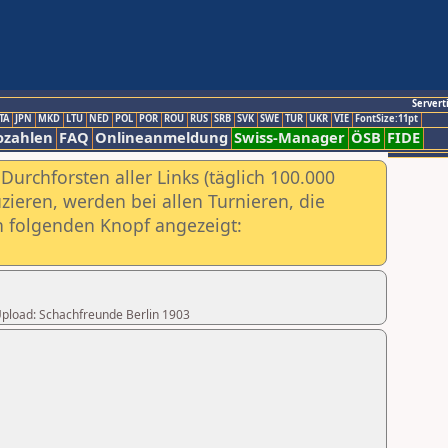
Servert
TA
JPN
MKD
LTU
NED
POL
POR
ROU
RUS
SRB
SVK
SWE
TUR
UKR
VIE
FontSize:11pt
ozahlen
FAQ
Onlineanmeldung
Swiss-Manager
ÖSB
FIDE
urchforsten aller Links (täglich 100.000
ieren, werden bei allen Turnieren, die
ch folgenden Knopf angezeigt:
 Upload: Schachfreunde Berlin 1903