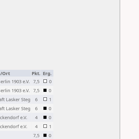
/Ort
Pkt.
Erg.
rlin 1903 e.V.
7,5
0
rlin 1903 e.V.
7,5
0
ft Lasker Steg
6
1
ft Lasker Steg
6
0
ckendorf e.V.
4
0
ckendorf e.V.
4
1
7,5
0