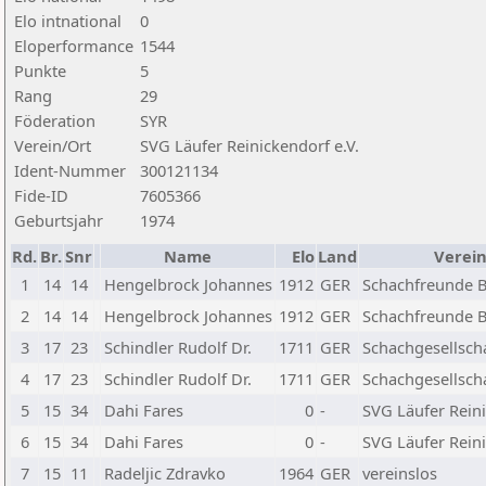
Elo intnational
0
Eloperformance
1544
Punkte
5
Rang
29
Föderation
SYR
Verein/Ort
SVG Läufer Reinickendorf e.V.
Ident-Nummer
300121134
Fide-ID
7605366
Geburtsjahr
1974
Rd.
Br.
Snr
Name
Elo
Land
Verein
1
14
14
Hengelbrock Johannes
1912
GER
Schachfreunde Be
2
14
14
Hengelbrock Johannes
1912
GER
Schachfreunde Be
3
17
23
Schindler Rudolf Dr.
1711
GER
Schachgesellscha
4
17
23
Schindler Rudolf Dr.
1711
GER
Schachgesellscha
5
15
34
Dahi Fares
0
-
SVG Läufer Reini
6
15
34
Dahi Fares
0
-
SVG Läufer Reini
7
15
11
Radeljic Zdravko
1964
GER
vereinslos