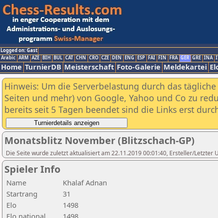
Logged on: Gast
Arabic
ARM
AZE
BIH
BUL
CAT
CHN
CRO
CZE
DEN
ENG
ESP
FAI
FIN
FRA
GER
GRE
INA
I
Home
TurnierDB
Meisterschaft
Foto-Galerie
Meldekartei
El
Hinweis: Um die Serverbelastung durch das tägliche D
Seiten und mehr) von Google, Yahoo und Co zu reduz
bereits seit 5 Tagen beendet sind die Links erst dur
Monatsblitz November (Blitzschach-GP)
Die Seite wurde zuletzt aktualisiert am 22.11.2019 00:01:40, Ersteller/Letzter
Spieler Info
Name
Khalaf Adnan
Startrang
31
Elo
1498
Elo national
1498