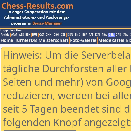
Logged on: Gast
Arabic
ARM
AZE
BIH
BUL
CAT
CHN
CRO
CZE
DEN
ENG
ESP
FAI
FIN
FRA
GER
GRE
INA
I
Home
TurnierDB
Meisterschaft
Foto-Galerie
Meldekartei
El
Hinweis: Um die Serverbel
tägliche Durchforsten aller 
Seiten und mehr) von Goog
reduzieren, werden bei alle
seit 5 Tagen beendet sind d
folgenden Knopf angezeigt