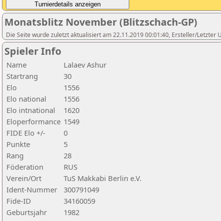
Monatsblitz November (Blitzschach-GP)
Die Seite wurde zuletzt aktualisiert am 22.11.2019 00:01:40, Ersteller/Letzter
Spieler Info
Name
Lalaev Ashur
Startrang
30
Elo
1556
Elo national
1556
Elo intnational
1620
Eloperformance
1549
FIDE Elo +/-
0
Punkte
5
Rang
28
Föderation
RUS
Verein/Ort
TuS Makkabi Berlin e.V.
Ident-Nummer
300791049
Fide-ID
34160059
Geburtsjahr
1982