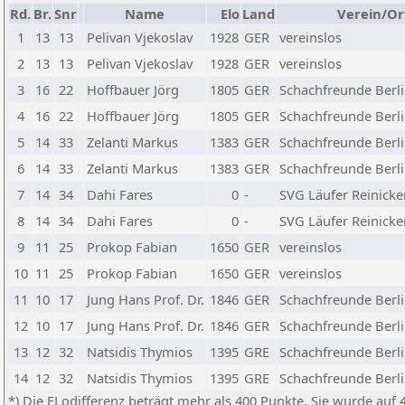
Rd.
Br.
Snr
Name
Elo
Land
Verein/Or
1
13
13
Pelivan Vjekoslav
1928
GER
vereinslos
2
13
13
Pelivan Vjekoslav
1928
GER
vereinslos
3
16
22
Hoffbauer Jörg
1805
GER
Schachfreunde Berli
4
16
22
Hoffbauer Jörg
1805
GER
Schachfreunde Berli
5
14
33
Zelanti Markus
1383
GER
Schachfreunde Berli
6
14
33
Zelanti Markus
1383
GER
Schachfreunde Berli
7
14
34
Dahi Fares
0
-
SVG Läufer Reinicke
8
14
34
Dahi Fares
0
-
SVG Läufer Reinicke
9
11
25
Prokop Fabian
1650
GER
vereinslos
10
11
25
Prokop Fabian
1650
GER
vereinslos
11
10
17
Jung Hans Prof. Dr.
1846
GER
Schachfreunde Berli
12
10
17
Jung Hans Prof. Dr.
1846
GER
Schachfreunde Berli
13
12
32
Natsidis Thymios
1395
GRE
Schachfreunde Berli
14
12
32
Natsidis Thymios
1395
GRE
Schachfreunde Berli
*) Die ELodifferenz beträgt mehr als 400 Punkte. Sie wurde auf 