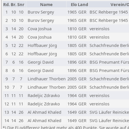
Rd.
Br.
Snr
Name
Elo
Land
Verein/
1
10
10
Burov Sergey
1965
GER
BSC Rehberge 1945 
2
10
10
Burov Sergey
1965
GER
BSC Rehberge 1945 
3
14
20
Cova Joshua
1810
GER
vereinslos
4
14
20
Cova Joshua
1810
GER
vereinslos
5
12
22
Hoffbauer Jörg
1805
GER
Schachfreunde Berli
6
12
22
Hoffbauer Jörg
1805
GER
Schachfreunde Berli
7
6
16
Georgi David
1896
GER
BSG Pneumant Fürst
8
6
16
Georgi David
1896
GER
BSG Pneumant Fürst
9
7
7
Lindhauer Thorben
2005
GER
Schachfreunde Berli
10
7
7
Lindhauer Thorben
2005
GER
Schachfreunde Berli
11
11
11
Radeljic Zdravko
1964
GER
vereinslos
12
11
11
Radeljic Zdravko
1964
GER
vereinslos
13
14
26
Al Ahmad Khaled
1649
GER
SVG Läufer Reinicke
14
14
26
Al Ahmad Khaled
1649
GER
SVG Läufer Reinicke
*) Die ELodifferenz beträgt mehr als 400 Punkte. Sie wurde auf 