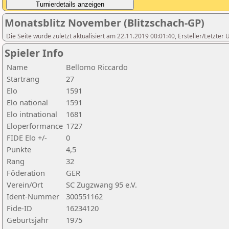
Monatsblitz November (Blitzschach-GP)
Die Seite wurde zuletzt aktualisiert am 22.11.2019 00:01:40, Ersteller/Letzter
Spieler Info
Name
Bellomo Riccardo
Startrang
27
Elo
1591
Elo national
1591
Elo intnational
1681
Eloperformance
1727
FIDE Elo +/-
0
Punkte
4,5
Rang
32
Föderation
GER
Verein/Ort
SC Zugzwang 95 e.V.
Ident-Nummer
300551162
Fide-ID
16234120
Geburtsjahr
1975