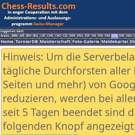
Logged on: Gast
Arabic
ARM
AZE
BIH
BUL
CAT
CHN
CRO
CZE
DEN
ENG
ESP
FAI
FIN
FRA
GER
GRE
INA
I
Home
TurnierDB
Meisterschaft
Foto-Galerie
Meldekartei
El
Hinweis: Um die Serverbel
tägliche Durchforsten aller 
Seiten und mehr) von Goog
reduzieren, werden bei alle
seit 5 Tagen beendet sind d
folgenden Knopf angezeigt