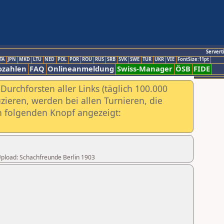
Servert
TA
JPN
MKD
LTU
NED
POL
POR
ROU
RUS
SRB
SVK
SWE
TUR
UKR
VIE
FontSize:11pt
ozahlen
FAQ
Onlineanmeldung
Swiss-Manager
ÖSB
FIDE
urchforsten aller Links (täglich 100.000
ieren, werden bei allen Turnieren, die
ch folgenden Knopf angezeigt:
 Upload: Schachfreunde Berlin 1903