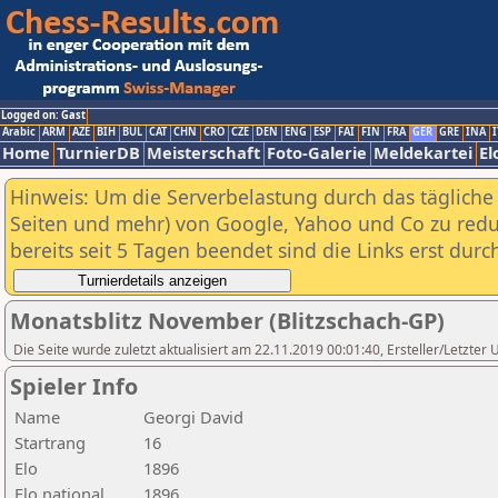
Logged on: Gast
Arabic
ARM
AZE
BIH
BUL
CAT
CHN
CRO
CZE
DEN
ENG
ESP
FAI
FIN
FRA
GER
GRE
INA
I
Home
TurnierDB
Meisterschaft
Foto-Galerie
Meldekartei
El
Hinweis: Um die Serverbelastung durch das tägliche D
Seiten und mehr) von Google, Yahoo und Co zu reduz
bereits seit 5 Tagen beendet sind die Links erst dur
Monatsblitz November (Blitzschach-GP)
Die Seite wurde zuletzt aktualisiert am 22.11.2019 00:01:40, Ersteller/Letzter
Spieler Info
Name
Georgi David
Startrang
16
Elo
1896
Elo national
1896