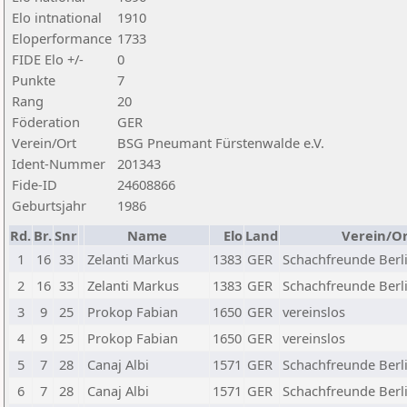
Elo intnational
1910
Eloperformance
1733
FIDE Elo +/-
0
Punkte
7
Rang
20
Föderation
GER
Verein/Ort
BSG Pneumant Fürstenwalde e.V.
Ident-Nummer
201343
Fide-ID
24608866
Geburtsjahr
1986
Rd.
Br.
Snr
Name
Elo
Land
Verein/Or
1
16
33
Zelanti Markus
1383
GER
Schachfreunde Berli
2
16
33
Zelanti Markus
1383
GER
Schachfreunde Berli
3
9
25
Prokop Fabian
1650
GER
vereinslos
4
9
25
Prokop Fabian
1650
GER
vereinslos
5
7
28
Canaj Albi
1571
GER
Schachfreunde Berli
6
7
28
Canaj Albi
1571
GER
Schachfreunde Berli