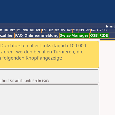
Servert
TA
JPN
MKD
LTU
NED
POL
POR
ROU
RUS
SRB
SVK
SWE
TUR
UKR
VIE
FontSize:11pt
ozahlen
FAQ
Onlineanmeldung
Swiss-Manager
ÖSB
FIDE
urchforsten aller Links (täglich 100.000
ieren, werden bei allen Turnieren, die
ch folgenden Knopf angezeigt:
 Upload: Schachfreunde Berlin 1903