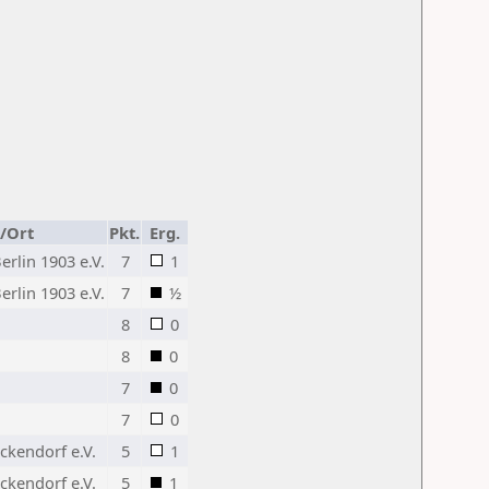
/Ort
Pkt.
Erg.
rlin 1903 e.V.
7
1
rlin 1903 e.V.
7
½
8
0
8
0
7
0
7
0
ckendorf e.V.
5
1
ckendorf e.V.
5
1