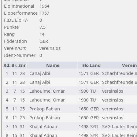
Elo intnational
1964
Eloperformance
1757
FIDE Elo +/-
0
Punkte
7,5
Rang
14
Föderation
GER
Verein/Ort
vereinslos
Ident-Nummer
0
Rd.
Br.
Snr
Name
Elo
Land
Verein
1
11
28
Canaj Albi
1571
GER
Schachfreunde Be
2
11
28
Canaj Albi
1571
GER
Schachfreunde Be
3
7
15
Lahouimel Omar
1900
TU
vereinslos
4
7
15
Lahouimel Omar
1900
TU
vereinslos
5
11
25
Prokop Fabian
1650
GER
vereinslos
6
11
25
Prokop Fabian
1650
GER
vereinslos
7
15
31
Khalaf Adnan
1498
SYR
SVG Läufer Reini
8
15
31
Khalaf Adnan
1498
SYR
SVG Läufer Reini