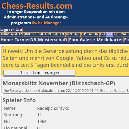
Logged on: Gast
Arabic
ARM
AZE
BIH
BUL
CAT
CHN
CRO
CZE
DEN
ENG
ESP
FAI
FIN
FRA
GER
GRE
INA
I
Home
TurnierDB
Meisterschaft
Foto-Galerie
Meldekartei
El
Hinweis: Um die Serverbelastung durch das tägliche D
Seiten und mehr) von Google, Yahoo und Co zu reduz
bereits seit 5 Tagen beendet sind die Links erst dur
Monatsblitz November (Blitzschach-GP)
Die Seite wurde zuletzt aktualisiert am 22.11.2019 00:01:40, Ersteller/Letzter
Spieler Info
Name
Radeljic Zdravko
Startrang
11
Elo
1964
Elo national
0