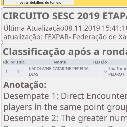
CIRCUITO SESC 2019 ET
Última Atualização08.11.2019 15:41:18
atualização: FEXPAR- Federação de X
Classificação após a rond
Rk.
Nº.Inic.
Nome
FED
Elo
KAROLAINE CATARINE PEREIRA
São Tomé
1
1
0
DIAS
PEDRO F
Anotação:
Desempate 1: Direct Encounter 
players in the same point grou
Desempate 2: The greater numbe