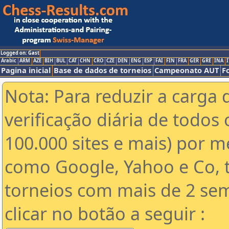
Logged on: Gast
Arabic
ARM
AZE
BIH
BUL
CAT
CHN
CRO
CZE
DEN
ENG
ESP
FAI
FIN
FRA
GER
GRE
INA
I
Pagina inicial
Base de dados de torneios
Campeonato AUT
F
Nota: Para reduzir a carga 
verificação diária de todos 
100.000 sites e mais) por 
como Google, Yahoo e Co, t
torneios com mais de 2 se
clicar no botão a seguir :