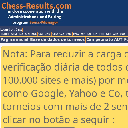
Logged on: Gast
Arabic
ARM
AZE
BIH
BUL
CAT
CHN
CRO
CZE
DEN
ENG
ESP
FAI
FIN
FRA
GER
GRE
INA
I
Pagina inicial
Base de dados de torneios
Campeonato AUT
F
Nota: Para reduzir a carga 
verificação diária de todos 
100.000 sites e mais) por 
como Google, Yahoo e Co, t
torneios com mais de 2 se
clicar no botão a seguir :