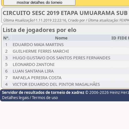
CIRCUITO SESC 2019 ETAPA UMUARAMA SUB 
Última Atualização11.11.2019 22:22:16, Criado por / Última atualização: FEX
Lista de jogadores por elo
Nº.
Nome
ID FIDE
1
EDUARDO MAIA MARTINS
2
GUILHERME FERRIS MARCHI
3
HUGO GUSTAVO DOS SANTOS PERES FERNANDES
5
LEONARDO ZANTONI
6
LUAN SANTANA LIRA
7
RAFAELA PEREIRA COSTA
4
VICTOR EDUARDO DEL PINTOR MAGALHÃES
Servidor de resultados de torneio de xadrez
© 2006-2026 Heinz Her
Detalhes legais / Termos de uso