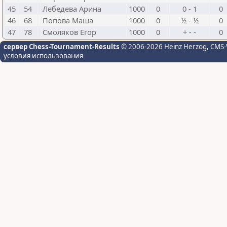
45
54
Лебедева Арина
1000
0
0 - 1
0
46
68
Попова Маша
1000
0
½ - ½
0
47
78
Смоляков Егор
1000
0
+ - -
0
сервер Chess-Tournament-Results
© 2006-2026 Heinz Herzog
, CMS-
условия использования