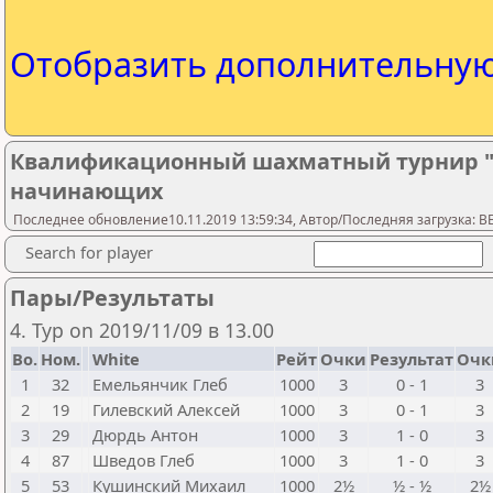
Отобразить дополнительну
Квалификационный шахматный турнир "
начинающих
Последнее обновление10.11.2019 13:59:34, Автор/Последняя загрузка: 
Search for player
Пары/Результаты
4. Тур on 2019/11/09 в 13.00
Bo.
Ном.
White
Рейт
Очки
Результат
Очк
1
32
Емельянчик Глеб
1000
3
0 - 1
3
2
19
Гилевский Алексей
1000
3
0 - 1
3
3
29
Дюрдь Антон
1000
3
1 - 0
3
4
87
Шведов Глеб
1000
3
1 - 0
3
5
53
Кушинский Михаил
1000
2½
½ - ½
2½