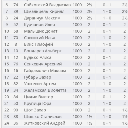
6
74
Сайковский Владислав
1000
2½
0 - 1
2½
7
89
Шмальцель Кирилл
1000
2½
1 - 0
2½
8
24
Даранчук Максим
1000
2½
1 - 0
2½
9
52
Курчанов Илья
1000
2
0 - 1
2
10
58
Малыщик Донат
1000
2
0 - 1
2
11
70
Савицкий Илья
1000
2
1 - 0
2
12
8
Бикс Тимофей
1000
2
1 - 0
2
13
10
Бондарев Альберт
1000
2
0 - 1
2
14
12
Будько Алиса
1000
2
0 - 1
2
15
76
Сенкевич Арсений
1000
2
0 - 1
2
16
16
Гайдамович Максим
1000
2
0 - 1
2
17
22
Губарь Захар
1000
2
0 - 1
2
18
82
Ушкевич Артем
1000
2
1 - 0
2
19
34
Желамская Виолетта
1000
2
1 - 0
2
20
84
Цидик Виктор
1000
2
0 - 1
2
21
50
Крупица Юра
1000
2
1 - 0
2
22
90
Шот Захар
1000
2
0 - 1
1½
23
88
Шишко Станислав
1000
1½
1 - 0
1½
24
36
Житковский Андрей
1000
1½
0 - 1
1½