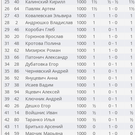
25
40
Калинский Кирилл
1000
1½
½ - ½
1½
26
64
Павляк Артем
1000
1½
1 - 0
1½
27
43
Ковалевская Эльвира
1000
1
1 - 0
1
28
2
Андрюшко Владислав
1000
1
1 - 0
1
29
46
Коробач Глеб
1000
1
0 - 1
1
30
20
Горюнов Ярослав
1000
1
1 - 0
1
31
48
Кротова Полина
1000
1
0 - 1
1
32
62
Мизирюк Роман
1000
1
1 - 0
1
33
66
Патонич Александр
1000
1
1 - 0
1
34
28
Дубатовка Егор
1000
1
0 - 1
1
35
86
Чернявский Андрей
1000
1
0 - 1
1
36
92
Януцевич Анна
1000
1
0 - 1
1
37
38
Исаев Вадим
1000
1
1 - 0
1
38
94
Яцевич Алексей
1000
1
0 - 1
1
39
42
Ключник Андрей
1000
1
0 - 1
1
40
26
Дешко Егор
1000
½
0 - 1
1
41
14
Войшнис Иван
1000
½
1 - 0
½
42
80
Таранко Илья
1000
½
0 - 1
½
43
11
Бритько Арсений
1000
0
1 - 0
0
44
59
Марчик Марьяна
1000
0
1 - 0
0