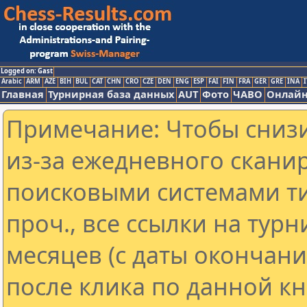
Logged on: Gast
Arabic
ARM
AZE
BIH
BUL
CAT
CHN
CRO
CZE
DEN
ENG
ESP
FAI
FIN
FRA
GER
GRE
INA
I
Главная
Турнирная база данных
AUT
Фото
ЧАВО
Онлайн
Примечание: Чтобы снизи
из-за ежедневного скани
поисковыми системами ти
проч., все ссылки на тур
месяцев (с даты окончан
после клика по данной кн