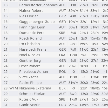
13
Pernerstorfer Johannes
AUT
1s0
29w1
26s1
6w
14
Hafner Robert
AUT
32w½
31s½
33w1
2s
15
Ries Florian
GER
4s0
25w1
19s½
28w
16
Guggenberger Guido
GER
10w½
32s1
12w1
3s
17
Fanninger Leon
AUT
30w1
10s0
31w1
7w
18
Dumancic Pero
SRB
6s0
24w1
28s½
19w
19
Posch Roland
AUT
26w1
2s0
15w½
18s
20
Iro Christian
AUT
24s1
6w½
4s0
5w
21
Haselbeck Franz
GER
7s0
11w0
25s1
12w
22
Noel Nicolas
FRA
12s0
5w0
29s1
27w
23
Günther Jörg
GER
9s0
28w0
27s1
33w
24
Ernst Robert
AUT
20w0
18s0
-1
31s
25
Pirvulescu Adrian
ROU
-0
15s0
21w0
-1
26
Vicze Zsofia
AUT
19s0
-1
13w0
30s
27
Raeke Philipp
AUT
31w½
30s0
23w0
22s
28
WFM
Nikanova Ekaterina
BLR
-0
23s1
18w½
15s
29
Schmidt Florian
AUT
8w0
13s0
22w0
32s
30
Rutesic Vuk
SRB
17s0
27w1
5s0
26w
31
Ganic Martin
CRO
27s½
14w½
17s0
24w