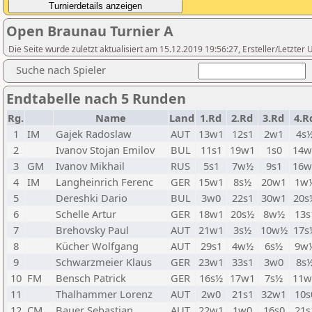
Open Braunau Turnier A
Die Seite wurde zuletzt aktualisiert am 15.12.2019 19:56:27, Ersteller/Letzt
Suche nach Spieler
Endtabelle nach 5 Runden
Rg.
Name
Land
1.Rd
2.Rd
3.Rd
4.R
1
IM
Gajek Radoslaw
AUT
13w1
12s1
2w1
4s
2
Ivanov Stojan Emilov
BUL
11s1
19w1
1s0
14w
3
GM
Ivanov Mikhail
RUS
5s1
7w½
9s1
16w
4
IM
Langheinrich Ferenc
GER
15w1
8s½
20w1
1w
5
Dereshki Dario
BUL
3w0
22s1
30w1
20s
6
Schelle Artur
GER
18w1
20s½
8w½
13s
7
Brehovsky Paul
AUT
21w1
3s½
10w½
17s
8
Kücher Wolfgang
AUT
29s1
4w½
6s½
9w
9
Schwarzmeier Klaus
GER
23w1
33s1
3w0
8s
10
FM
Bensch Patrick
GER
16s½
17w1
7s½
11w
11
Thalhammer Lorenz
AUT
2w0
21s1
32w1
10s
12
CM
Bauer Sebastian
AUT
22w1
1w0
16s0
21s