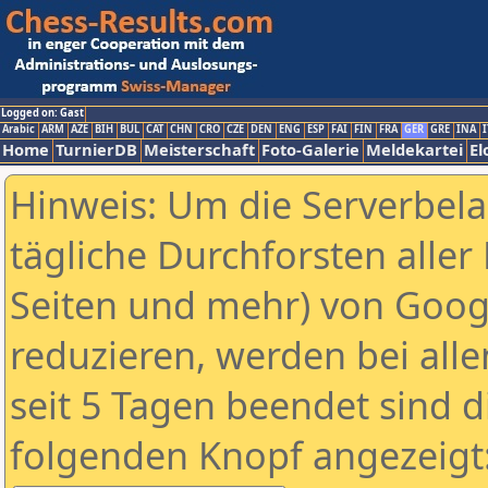
Logged on: Gast
Arabic
ARM
AZE
BIH
BUL
CAT
CHN
CRO
CZE
DEN
ENG
ESP
FAI
FIN
FRA
GER
GRE
INA
I
Home
TurnierDB
Meisterschaft
Foto-Galerie
Meldekartei
El
Hinweis: Um die Serverbel
tägliche Durchforsten aller 
Seiten und mehr) von Goog
reduzieren, werden bei alle
seit 5 Tagen beendet sind d
folgenden Knopf angezeigt