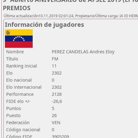
PREMIOS
Última actualización10.11.2019 02:01:24, Propietario/Última carga: IA IO HE
Información de jugadores
Nombre
PEREZ CANDELAS Andres Eloy
Título
FM
Ranking inicial
11
Elo
2302
Elo nacional
0
Elo internacional
2302
Performance
2128
FIDE elo +/-
-26,6
Puntos
5
Puesto
26
Federación
VEN
Código nacional
0
Código FIDE
3905209