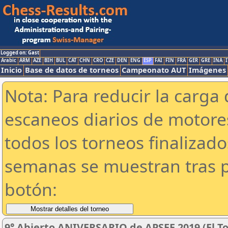
Logged on: Gast
Arabic
ARM
AZE
BIH
BUL
CAT
CHN
CRO
CZE
DEN
ENG
ESP
FAI
FIN
FRA
GER
GRE
INA
I
Inicio
Base de datos de torneos
Campeonato AUT
Imágenes
Nota: Para reducir la carga 
escaneos diarios de motor
todos los torneos finalizad
semanas se muestran tras p
botón:
9° Abierto ANIVERSARIO de APSEE 2019 (El To