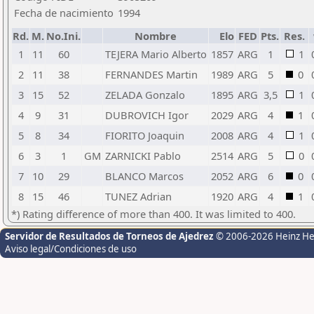
Fecha de nacimiento
1994
Rd.
M.
No.Ini.
Nombre
Elo
FED
Pts.
Res.
1
11
60
TEJERA Mario Alberto
1857
ARG
1
1
2
11
38
FERNANDES Martin
1989
ARG
5
0
3
15
52
ZELADA Gonzalo
1895
ARG
3,5
1
4
9
31
DUBROVICH Igor
2029
ARG
4
1
5
8
34
FIORITO Joaquin
2008
ARG
4
1
6
3
1
GM
ZARNICKI Pablo
2514
ARG
5
0
7
10
29
BLANCO Marcos
2052
ARG
6
0
8
15
46
TUNEZ Adrian
1920
ARG
4
1
*) Rating difference of more than 400. It was limited to 400.
Servidor de Resultados de Torneos de Ajedrez
© 2006-2026 Heinz H
Aviso legal/Condiciones de uso