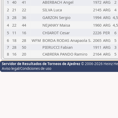
1
40
41
ABERBACH Angel
1972
ARG
2
2
21
22
SILVA Luca
2145
ARG
4
3
28
36
GARZON Sergio
1994
ARG
4,5
4
22
44
NEJANKY Maisa
1960
ARG
4,5
5
11
16
CHIAROT Cesar
2226
PER
6
6
18
28
WFM
BORDA RODAS Anapaola S.
2065
ARG
5
7
28
50
PIERUCCI Fabian
1911
ARG
3
8
16
20
CABRERA PANDO Ramiro
2164
ARG
5
Servidor de Resultados de Torneos de Ajedrez
© 2006-2026 Heinz H
Aviso legal/Condiciones de uso