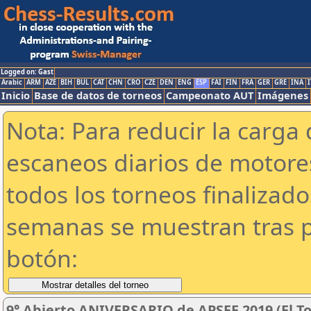
Logged on: Gast
Arabic
ARM
AZE
BIH
BUL
CAT
CHN
CRO
CZE
DEN
ENG
ESP
FAI
FIN
FRA
GER
GRE
INA
I
Inicio
Base de datos de torneos
Campeonato AUT
Imágenes
Nota: Para reducir la carga 
escaneos diarios de motor
todos los torneos finalizad
semanas se muestran tras p
botón:
9° Abierto ANIVERSARIO de APSEE 2019 (El To