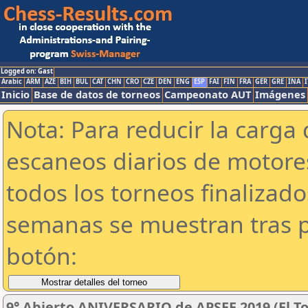
Logged on: Gast
Arabic
ARM
AZE
BIH
BUL
CAT
CHN
CRO
CZE
DEN
ENG
ESP
FAI
FIN
FRA
GER
GRE
INA
I
Inicio
Base de datos de torneos
Campeonato AUT
Imágenes
Nota: Para reducir la carga 
escaneos diarios de motor
todos los torneos finalizad
semanas se muestran tras p
botón:
9° Abierto ANIVERSARIO de APSEE 2019 (El To