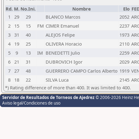
Rd.
M.
No.Ini.
Nombre
Elo
FE
1
29
29
BLANCO Marcos
2052
AR
2
15
15
FM
CIMER Emanuel
2237
AR
3
31
40
ALEJOS Felipe
1973
AR
4
19
25
OLIVERA Horacio
2110
AR
5
9
13
IM
BENEDETTI Julio
2259
AR
6
21
31
DUBROVICH Igor
2029
AR
7
27
48
GUERRERO CAMPO Carlos Alberto
1919
VE
8
18
22
SILVA Luca
2145
AR
*) Rating difference of more than 400. It was limited to 400.
Servidor de Resultados de Torneos de Ajedrez
© 2006-2026 Heinz H
Aviso legal/Condiciones de uso