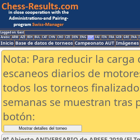
Logged on: Gast
Arabic
ARM
AZE
BIH
BUL
CAT
CHN
CRO
CZE
DEN
ENG
ESP
FAI
FIN
FRA
GER
GRE
INA
I
Inicio
Base de datos de torneos
Campeonato AUT
Imágenes
Nota: Para reducir la carga 
escaneos diarios de motor
todos los torneos finalizad
semanas se muestran tras p
botón:
9° Abierto ANIVERSARIO de APSEE 2019 (El To