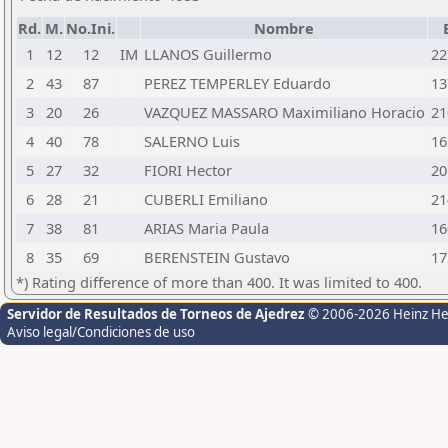
Rd.
M.
No.Ini.
Nombre
1
12
12
IM
LLANOS Guillermo
22
2
43
87
PEREZ TEMPERLEY Eduardo
13
3
20
26
VAZQUEZ MASSARO Maximiliano Horacio
21
4
40
78
SALERNO Luis
16
5
27
32
FIORI Hector
20
6
28
21
CUBERLI Emiliano
21
7
38
81
ARIAS Maria Paula
16
8
35
69
BERENSTEIN Gustavo
17
*) Rating difference of more than 400. It was limited to 400.
Servidor de Resultados de Torneos de Ajedrez
© 2006-2026 Heinz H
Aviso legal/Condiciones de uso