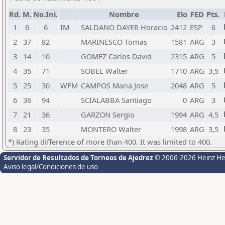
Rd.
M.
No.Ini.
Nombre
Elo
FED
Pts.
1
6
6
IM
SALDANO DAYER Horacio
2412
ESP
6
2
37
82
MARINESCO Tomas
1581
ARG
3
3
14
10
GOMEZ Carlos David
2315
ARG
5
4
35
71
SOBEL Walter
1710
ARG
3,5
5
25
30
WFM
CAMPOS Maria Jose
2048
ARG
5
6
36
94
SCIALABBA Santiago
0
ARG
3
7
21
36
GARZON Sergio
1994
ARG
4,5
8
23
35
MONTERO Walter
1998
ARG
3,5
*) Rating difference of more than 400. It was limited to 400.
Servidor de Resultados de Torneos de Ajedrez
© 2006-2026 Heinz H
Aviso legal/Condiciones de uso