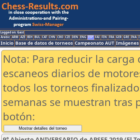
Logged on: Gast
Arabic
ARM
AZE
BIH
BUL
CAT
CHN
CRO
CZE
DEN
ENG
ESP
FAI
FIN
FRA
GER
GRE
INA
I
Inicio
Base de datos de torneos
Campeonato AUT
Imágenes
Nota: Para reducir la carga 
escaneos diarios de motor
todos los torneos finalizad
semanas se muestran tras p
botón:
9° Abierto ANIVERSARIO de APSEE 2019 (El To