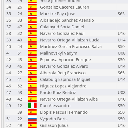
33
29
Yeste Jimenez Ruben
34
26
Gonzalez Caceres Lauren
35
24
Maestre Paya Jose
S65
36
33
Albaladejo Sanchez Asensio
37
47
Calatayud Soria Daniel
38
32
Navarro Gonzalez Raul
U16
39
40
Navarro Ortega-Villaizan Lucia
U14
40
44
Martinez Garcia Francisco Salva
S50
41
51
Malinovskyi Vadym
U08
42
43
Espinosa Aparicio Enrique
S50
43
46
Navarro Gonzalez Alvaro
U14
44
27
Alberola Reig Francisco
S65
45
41
Calabuig Espinosa Miguel
U14
46
52
Niguez Lopez Alejandro
47
53
Pardo Ruiz Beatriz
U08
48
42
Navarro Ortega-Villaizan Alba
U10
49
12
Ruo Alessandro
S50
39
Llopis Pascual Fernando
S50
51
22
Vygodin Boris
S50
52
49
Gislason Julius
U16