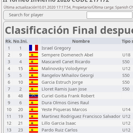
Última actualización10.01.2020 17:17:54, Propietario/Última carga: Spanish C
Search for player
Clasificación Final despu
Rk.
No.Ini.
Nombre
Tipo
1
1
Israel Gregory
2
9
Sempere Domenech Abel
U18
3
4
Mascarell Canet Ricardo
S50
4
15
Malinovsky Volodymyr
U12
5
5
Rangelov Mihailov Georgi
S50
6
10
Garcia Estruch Jorge
S50
7
2
Lloret Ramis Juan Jose
S50
8
48
Curiel Goitia Frank Robert
9
6
Dura Olmos Gines Raul
10
20
Yeste Piqueras Marcos
U14
11
19
Martinez Rodriguez Francisco Salvador
U12
12
21
Lillo Garcia Isaac
U12
13
23
Pardo Ruiz Carlos
U12