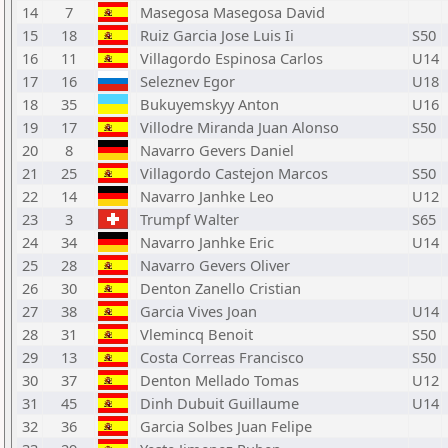
14
7
Masegosa Masegosa David
15
18
Ruiz Garcia Jose Luis Ii
S50
16
11
Villagordo Espinosa Carlos
U14
17
16
Seleznev Egor
U18
18
35
Bukuyemskyy Anton
U16
19
17
Villodre Miranda Juan Alonso
S50
20
8
Navarro Gevers Daniel
21
25
Villagordo Castejon Marcos
S50
22
14
Navarro Janhke Leo
U12
23
3
Trumpf Walter
S65
24
34
Navarro Janhke Eric
U14
25
28
Navarro Gevers Oliver
26
30
Denton Zanello Cristian
27
38
Garcia Vives Joan
U14
28
31
Vlemincq Benoit
S50
29
13
Costa Correas Francisco
S50
30
37
Denton Mellado Tomas
U12
31
45
Dinh Dubuit Guillaume
U14
32
36
Garcia Solbes Juan Felipe