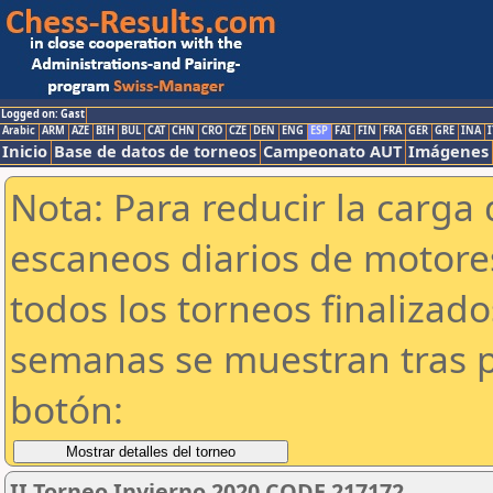
Logged on: Gast
Arabic
ARM
AZE
BIH
BUL
CAT
CHN
CRO
CZE
DEN
ENG
ESP
FAI
FIN
FRA
GER
GRE
INA
I
Inicio
Base de datos de torneos
Campeonato AUT
Imágenes
Nota: Para reducir la carga 
escaneos diarios de motor
todos los torneos finalizad
semanas se muestran tras p
botón:
II Torneo Invierno 2020 CODE 217172