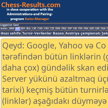
Logged on: Gast
Arabic
ARM
AZE
BIH
BUL
CAT
CHN
CRO
CZE
DEN
ENG
ESP
FAI
FIN
FRA
GER
GRE
INA
I
Əsas səhifə
Turnir-Verilənlər Bazası
Avstriya çempionatı
Şək
Qeyd: Google, Yahoo və Co k
tərəfindən bütün linklərin 
daha çox) gündəlik skan edil
Server yükünü azaltmaq üç
tarixi) keçmiş bütün turnirl
(linklər) aşağıdakı düyməyə