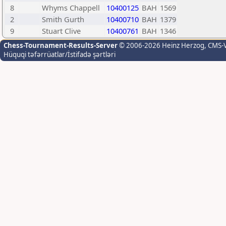
8
Whyms Chappell
10400125
BAH
1569
2
Smith Gurth
10400710
BAH
1379
9
Stuart Clive
10400761
BAH
1346
Chess-Tournament-Results-Server
© 2006-2026 Heinz Herzog
, CMS-
Hüquqi təfərrüatlar/İstifadə şərtləri