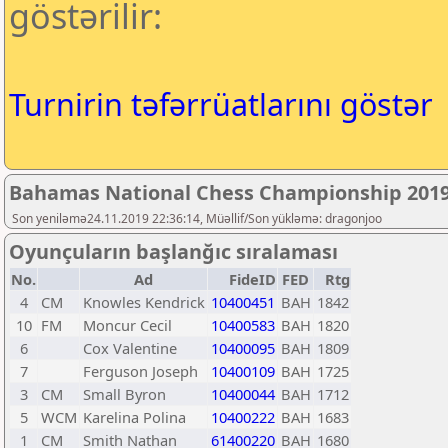
göstərilir:
Turnirin təfərrüatlarını göstər
Bahamas National Chess Championship 201
Son yeniləmə24.11.2019 22:36:14, Müəllif/Son yükləmə: dragonjoo
Oyunçuların başlanğıc sıralaması
No.
Ad
FideID
FED
Rtg
4
CM
Knowles Kendrick
10400451
BAH
1842
10
FM
Moncur Cecil
10400583
BAH
1820
6
Cox Valentine
10400095
BAH
1809
7
Ferguson Joseph
10400109
BAH
1725
3
CM
Small Byron
10400044
BAH
1712
5
WCM
Karelina Polina
10400222
BAH
1683
1
CM
Smith Nathan
61400220
BAH
1680