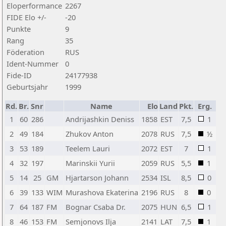
Eloperformance
2267
FIDE Elo +/-
-20
Punkte
9
Rang
35
Föderation
RUS
Ident-Nummer
0
Fide-ID
24177938
Geburtsjahr
1999
Rd.
Br.
Snr
Name
Elo
Land
Pkt.
Erg.
1
60
286
Andrijashkin Deniss
1858
EST
7,5
1
2
49
184
Zhukov Anton
2078
RUS
7,5
½
3
53
189
Teelem Lauri
2072
EST
7
1
4
32
197
Marinskii Yurii
2059
RUS
5,5
1
5
14
25
GM
Hjartarson Johann
2534
ISL
8,5
0
6
39
133
WIM
Murashova Ekaterina
2196
RUS
8
0
7
64
187
FM
Bognar Csaba Dr.
2075
HUN
6,5
1
8
46
153
FM
Semjonovs Ilja
2141
LAT
7,5
1