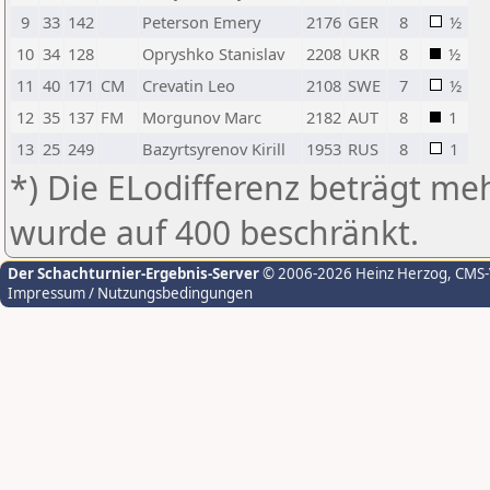
9
33
142
Peterson Emery
2176
GER
8
½
10
34
128
Opryshko Stanislav
2208
UKR
8
½
11
40
171
CM
Crevatin Leo
2108
SWE
7
½
12
35
137
FM
Morgunov Marc
2182
AUT
8
1
13
25
249
Bazyrtsyrenov Kirill
1953
RUS
8
1
*) Die ELodifferenz beträgt meh
wurde auf 400 beschränkt.
Der Schachturnier-Ergebnis-Server
© 2006-2026 Heinz Herzog
, CMS
Impressum / Nutzungsbedingungen