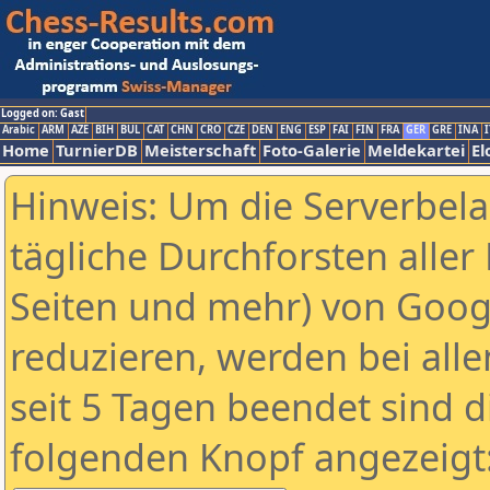
Logged on: Gast
Arabic
ARM
AZE
BIH
BUL
CAT
CHN
CRO
CZE
DEN
ENG
ESP
FAI
FIN
FRA
GER
GRE
INA
I
Home
TurnierDB
Meisterschaft
Foto-Galerie
Meldekartei
El
Hinweis: Um die Serverbel
tägliche Durchforsten aller 
Seiten und mehr) von Goog
reduzieren, werden bei alle
seit 5 Tagen beendet sind d
folgenden Knopf angezeigt