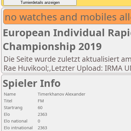
no watches and mobiles all
European Individual Rapi
Championship 2019
Die Seite wurde zuletzt aktualisiert am
Rae Huvikool;,Letzter Upload: IRM
Spieler Info
Name
Timerkhanov Alexander
Titel
FM
Startrang
60
Elo
2363
Elo national
0
Elo intnational
2363