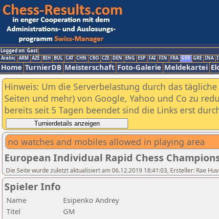
Logged on: Gast
Arabic
ARM
AZE
BIH
BUL
CAT
CHN
CRO
CZE
DEN
ENG
ESP
FAI
FIN
FRA
GER
GRE
INA
I
Home
TurnierDB
Meisterschaft
Foto-Galerie
Meldekartei
El
Hinweis: Um die Serverbelastung durch das tägliche D
Seiten und mehr) von Google, Yahoo und Co zu reduz
bereits seit 5 Tagen beendet sind die Links erst dur
no watches and mobiles allowed in playing area
European Individual Rapid Chess Champions
Die Seite wurde zuletzt aktualisiert am 06.12.2019 18:41:03, Ersteller: Rae
Spieler Info
Name
Esipenko Andrey
Titel
GM