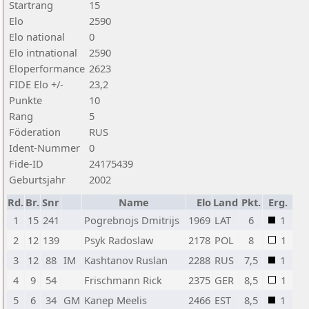
Startrang
15
Elo
2590
Elo national
0
Elo intnational
2590
Eloperformance
2623
FIDE Elo +/-
23,2
Punkte
10
Rang
5
Föderation
RUS
Ident-Nummer
0
Fide-ID
24175439
Geburtsjahr
2002
Rd.
Br.
Snr
Name
Elo
Land
Pkt.
Erg.
1
15
241
Pogrebnojs Dmitrijs
1969
LAT
6
1
2
12
139
Psyk Radoslaw
2178
POL
8
1
3
12
88
IM
Kashtanov Ruslan
2288
RUS
7,5
1
4
9
54
Frischmann Rick
2375
GER
8,5
1
5
6
34
GM
Kanep Meelis
2466
EST
8,5
1