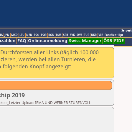
Servert
TA
JPN
MKD
LTU
NED
POL
POR
ROU
RUS
SRB
SVK
SWE
TUR
UKR
VIE
FontSize:11pt
ozahlen
FAQ
Onlineanmeldung
Swiss-Manager
ÖSB
FIDE
urchforsten aller Links (täglich 100.000
ieren, werden bei allen Turnieren, die
ch folgenden Knopf angezeigt:
hip 2019
 Huvikool;,Letzter Upload: IRMA UND WERNER STUBENVOLL