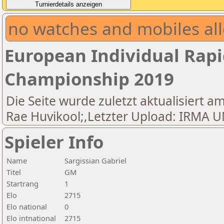
no watches and mobiles all
European Individual Rapi
Championship 2019
Die Seite wurde zuletzt aktualisiert am
Rae Huvikool;,Letzter Upload: IRM
Spieler Info
Name
Sargissian Gabriel
Titel
GM
Startrang
1
Elo
2715
Elo national
0
Elo intnational
2715