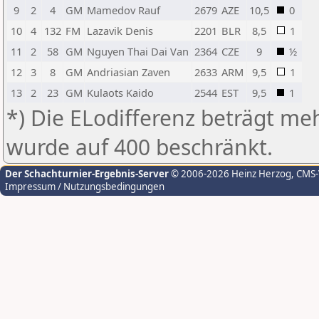
9
2
4
GM
Mamedov Rauf
2679
AZE
10,5
0
10
4
132
FM
Lazavik Denis
2201
BLR
8,5
1
11
2
58
GM
Nguyen Thai Dai Van
2364
CZE
9
½
12
3
8
GM
Andriasian Zaven
2633
ARM
9,5
1
13
2
23
GM
Kulaots Kaido
2544
EST
9,5
1
*) Die ELodifferenz beträgt meh
wurde auf 400 beschränkt.
Der Schachturnier-Ergebnis-Server
© 2006-2026 Heinz Herzog
, CMS
Impressum / Nutzungsbedingungen