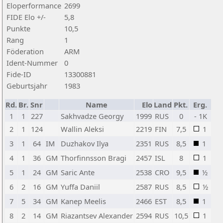
Eloperformance
2699
FIDE Elo +/-
5,8
Punkte
10,5
Rang
1
Föderation
ARM
Ident-Nummer
0
Fide-ID
13300881
Geburtsjahr
1983
Rd.
Br.
Snr
Name
Elo
Land
Pkt.
Erg.
1
1
227
Sakhvadze Georgy
1999
RUS
0
- 1K
2
1
124
Wallin Aleksi
2219
FIN
7,5
1
3
1
64
IM
Duzhakov Ilya
2351
RUS
8,5
1
4
1
36
GM
Thorfinnsson Bragi
2457
ISL
8
1
5
1
24
GM
Saric Ante
2538
CRO
9,5
½
6
2
16
GM
Yuffa Daniil
2587
RUS
8,5
½
7
5
34
GM
Kanep Meelis
2466
EST
8,5
1
8
2
14
GM
Riazantsev Alexander
2594
RUS
10,5
1