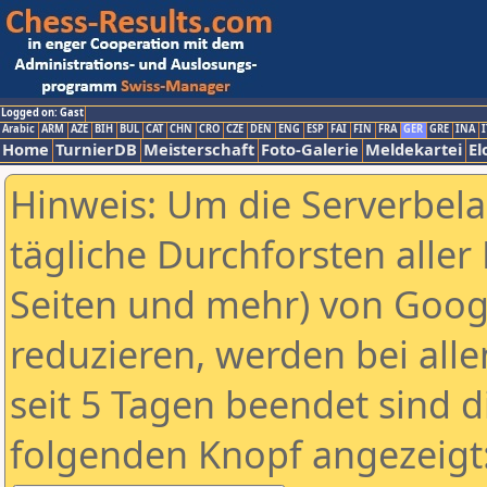
Logged on: Gast
Arabic
ARM
AZE
BIH
BUL
CAT
CHN
CRO
CZE
DEN
ENG
ESP
FAI
FIN
FRA
GER
GRE
INA
I
Home
TurnierDB
Meisterschaft
Foto-Galerie
Meldekartei
El
Hinweis: Um die Serverbel
tägliche Durchforsten aller 
Seiten und mehr) von Goog
reduzieren, werden bei alle
seit 5 Tagen beendet sind d
folgenden Knopf angezeigt