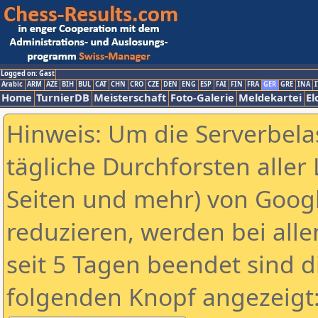
Logged on: Gast
Arabic
ARM
AZE
BIH
BUL
CAT
CHN
CRO
CZE
DEN
ENG
ESP
FAI
FIN
FRA
GER
GRE
INA
I
Home
TurnierDB
Meisterschaft
Foto-Galerie
Meldekartei
El
Hinweis: Um die Serverbela
tägliche Durchforsten aller 
Seiten und mehr) von Goog
reduzieren, werden bei alle
seit 5 Tagen beendet sind d
folgenden Knopf angezeigt