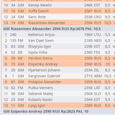
10
34
GM
Kanep Meelis
2466
EST
8,5
11
16
GM
Yuffa Daniil
2587
RUS
8,5
12
24
GM
Saric Ante
2538
CRO
9,5
13
14
GM
Riazantsev Alexander
2594
RUS
10,5
GM Riazantsev Alexander 2594 RUS Rp:2678 Pkt. 10,5
1
240
Ketlerius Arijus
1969
LTU
5,5
2
135
FM
Van Dael Siem
2189
NED
6,5
3
83
GM
Shvyrjov Igor
2296
EST
8,5
4
52
IM
Sipila Vilka
2380
FIN
9,5
5
29
IM
Pershin Denis
2509
RUS
8,5
6
15
GM
Esipenko Andrey
2590
RUS
10
7
25
GM
Hjartarson Johann
2534
ISL
8,5
w
8
1
GM
Sargissian Gabriel
2715
ARM
10,5
9
61
GM
Potapov Alexander
2359
RUS
8,5
w
10
62
FM
Putka Verners
2358
LAT
8,5
11
30
GM
Sebenik Matej
2504
SLO
9,5
12
23
GM
Kulaots Kaido
2544
EST
9,5
13
11
GM
Lysyj Igor
2599
RUS
9,5
GM Esipenko Andrey 2590 RUS Rp:2623 Pkt. 10