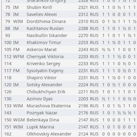
72
Sharankov Grigory
2328
RUS
1
0
0
1
½
1
0
75
IM
Shubin Kirill
2321
RUS
1
1
0
½
1
1
1
78
IM
Saveliev Alexei
2312
RUS
1
1
0
0
0
1
1
79
WIM
Dordzhieva Dinara
2310
RUS
0
1
½
1
1
1
½
88
IM
Kashtanov Ruslan
2288
RUS
1
1
0
1
½
0
1
93
Nasibullin Iskander
2270
RUS
1
1
0
1
1
½
1
100
IM
Khakimov Timur
2253
RUS
1
1
½
0
1
1
0
105
FM
Askerov Marat
2243
RUS
½
½
1
1
0
0
1
112
WFM
Chernyak Viktoria
2233
RUS
1
1
1
½
0
0
1
114
Krivenko Sergey
2233
RUS
1
1
1
0
½
0
1
117
FM
Sysolyatin Evgeny
2231
RUS
1
1
1
0
½
0
1
118
Shapiro Viktor
2231
RUS
1
1
½
0
1
0
0
120
IM
Sotsky Alexander
2224
RUS
1
0
½
1
0
0
0
126
Chibukhchyan Erik
2211
RUS
1
0
1
1
1
0
1
130
Azimov Ilyas
2203
RUS
½
1
1
1
0
½
0
133
WIM
Murashova Ekaterina
2196
RUS
1
0
1
½
1
1
0
143
Poznyak Nazar
2176
RUS
1
0
1
½
½
½
1
150
WGM
Belenkaya Dina
2147
RUS
1
0
0
0
1
1
1
151
WIM
Lupik Marina
2147
RUS
1
0
1
0
0
0
1
162
Olkhovskiy Alexander
2124
RUS
0
0
0
0
0
0
0