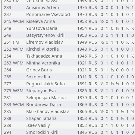
230
CM
Vetokhin Savva
1993
RUS
0
1
1
1
0
1
1
233
Anisimov Artem
1976
RUS
0
0
0
1
1
½
1
237
Ponomarev Vsevolod
1970
RUS
0
1
0
1
1
0
1
245
WCM
Kiseleva Arina
1958
RUS
½
0
1
0
1
0
1
248
Yurasova Daria
1954
RUS
0
1
0
½
1
½
½
249
Bazyrtsyrenov Kirill
1953
RUS
0
0
1
1
1
1
0
251
FM
Efremov Vladislav
1949
RUS
½
0
1
1
0
½
½
252
WFM
Kirchei Viktoriia
1948
RUS
0
1
0
1
0
0
1
254
Tskhadadze Anna
1946
RUS
0
1
0
1
0
1
½
263
WFM
Minina Veronika
1921
RUS
0
1
0
1
0
1
1
264
Grinev Boris
1921
RUS
0
1
½
0
0
0
1
268
Sokolov Ilia
1911
RUS
0
1
0
1
0
1
0
277
Pogorelskikh Sofia
1891
RUS
½
0
½
½
1
0
½
279
WFM
Stepanyan Eva
1886
RUS
½
1
1
0
1
0
½
281
Sekhposjan Marina
1879
RUS
0
1
0
1
0
0
1
283
WCM
Bondareva Daria
1869
RUS
0
1
0
1
1
0
0
285
Markhanov Vladislav
1866
RUS
½
0
1
1
½
1
½
288
Shapar Tatiana
1853
RUS
0
1
0
1
½
1
0
289
Isaev Vasily
1852
RUS
0
1
1
0
0
1
0
294
Smorodkin Kirill
1845
RUS
0
1
0
1
1
0
0