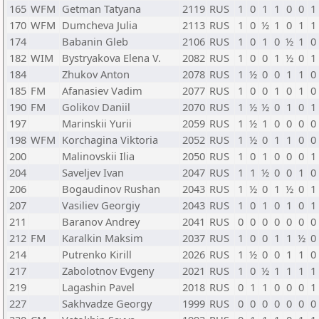
165
WFM
Getman Tatyana
2119
RUS
1
0
1
1
0
0
1
170
WFM
Dumcheva Julia
2113
RUS
1
0
½
1
0
1
1
174
Babanin Gleb
2106
RUS
1
0
1
0
½
1
0
182
WIM
Bystryakova Elena V.
2082
RUS
1
0
0
1
½
0
1
184
Zhukov Anton
2078
RUS
1
½
0
0
1
1
0
185
FM
Afanasiev Vadim
2077
RUS
1
0
0
1
0
1
0
190
FM
Golikov Daniil
2070
RUS
1
½
½
0
1
0
1
197
Marinskii Yurii
2059
RUS
1
½
1
0
0
0
0
198
WFM
Korchagina Viktoria
2052
RUS
1
½
0
1
1
0
0
200
Malinovskii Ilia
2050
RUS
1
0
1
0
0
0
1
204
Saveljev Ivan
2047
RUS
1
1
½
0
0
1
0
206
Bogaudinov Rushan
2043
RUS
1
½
0
1
½
0
1
207
Vasiliev Georgiy
2043
RUS
1
0
1
0
1
0
1
211
Baranov Andrey
2041
RUS
0
0
0
0
0
0
0
212
FM
Karalkin Maksim
2037
RUS
1
0
0
1
1
½
0
214
Putrenko Kirill
2026
RUS
1
½
0
0
1
1
0
217
Zabolotnov Evgeny
2021
RUS
1
0
½
1
1
1
1
219
Lagashin Pavel
2018
RUS
0
1
1
0
0
0
1
227
Sakhvadze Georgy
1999
RUS
0
0
0
0
0
0
0