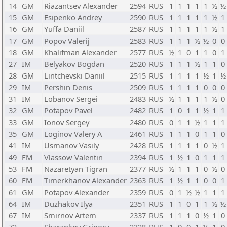
14
GM
Riazantsev Alexander
2594
RUS
1
1
1
1
1
½
½
15
GM
Esipenko Andrey
2590
RUS
1
1
1
1
1
½
1
16
GM
Yuffa Daniil
2587
RUS
1
1
1
1
1
½
1
17
GM
Popov Valerij
2583
RUS
1
1
1
½
½
0
0
18
GM
Khalifman Alexander
2577
RUS
½
1
0
1
1
0
1
27
IM
Belyakov Bogdan
2520
RUS
1
1
1
½
1
1
0
28
GM
Lintchevski Daniil
2515
RUS
1
1
1
1
½
1
½
29
IM
Pershin Denis
2509
RUS
1
1
1
1
0
0
0
31
IM
Lobanov Sergei
2483
RUS
½
1
1
1
1
½
0
32
GM
Potapov Pavel
2482
RUS
1
0
1
1
½
1
1
33
GM
Ionov Sergey
2480
RUS
0
1
1
½
1
1
1
35
GM
Loginov Valery A
2461
RUS
1
1
1
0
1
1
0
41
IM
Usmanov Vasily
2428
RUS
1
1
1
1
0
½
1
49
FM
Vlassow Valentin
2394
RUS
1
½
1
0
1
1
1
53
FM
Nazaretyan Tigran
2377
RUS
½
1
1
1
0
½
0
60
FM
Timerkhanov Alexander
2363
RUS
1
½
1
1
0
0
1
61
GM
Potapov Alexander
2359
RUS
0
1
½
½
1
1
1
64
IM
Duzhakov Ilya
2351
RUS
1
1
0
1
1
½
½
67
IM
Smirnov Artem
2337
RUS
1
1
1
0
½
1
0