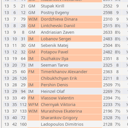
13
5
21
GM
Stupak Kirill
2552
9
13
6
12
GM
Postny Evgeny
2598
9
13
7
79
WIM
Dordzhieva Dinara
2310
9
13
8
28
GM
Lintchevski Daniil
2515
8½
13
9
8
GM
Andriasian Zaven
2633
8½
13
10
31
IM
Lobanov Sergei
2483
8½
13
11
30
GM
Sebenik Matej
2504
8½
13
12
32
GM
Potapov Pavel
2482
8½
13
19
64
IM
Duzhakov Ilya
2351
8
13
20
73
IM
Seeman Tarvo
2325
8
13
25
60
FM
Timerkhanov Alexander
2363
8
13
26
126
Chibukhchyan Erik
2211
8
13
28
29
IM
Pershin Denis
2509
7½
13
29
94
IM
Heinzel Olaf
2269
7½
13
33
49
FM
Vlassow Valentin
2394
7½
13
35
112
WFM
Chernyak Viktoria
2233
7½
13
37
133
WIM
Murashova Ekaterina
2196
7½
13
40
72
Sharankov Grigory
2328
7½
13
42
160
Ladopoulos Dimitrios
2128
7½