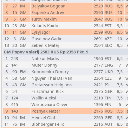
7
27
IM
Belyakov Bogdan
2520
RUS
8,5
8
15
GM
Esipenko Andrey
2590
RUS
10
9
5
GM
Turov Maxim
2647
RUS
10
w
10
23
GM
Kulaots Kaido
2544
EST
9,5
11
11
GM
Lysyj Igor
2599
RUS
9,5
w
12
3
GM
Guseinov Gadir
2691
AZE
10
13
30
GM
Sebenik Matej
2504
SLO
9,5
GM Popov Valerij 2583 RUS Rp:2358 Pkt. 9
1
243
Nahkur Madis
1960
EST
6,5
2
141
Muter Donny
2177
ENG
7
3
90
FM
Kononenko Dmitry
2277
UKR
7,5
4
58
GM
Nguyen Thai Dai Van
2364
CZE
9
w
5
43
GM
Gretarsson Helgi Ass
2421
ISL
7,5
6
54
Frischmann Rick
2375
GER
8,5
7
124
Wallin Aleksi
2219
FIN
7,5
8
415
Wartiovaara Oliver
1396
FIN
6
9
143
Poznyak Nazar
2176
RUS
7,5
10
94
IM
Heinzel Olaf
2269
GER
8,5
11
76
IM
Blohberger Felix
2316
AUT
8,5