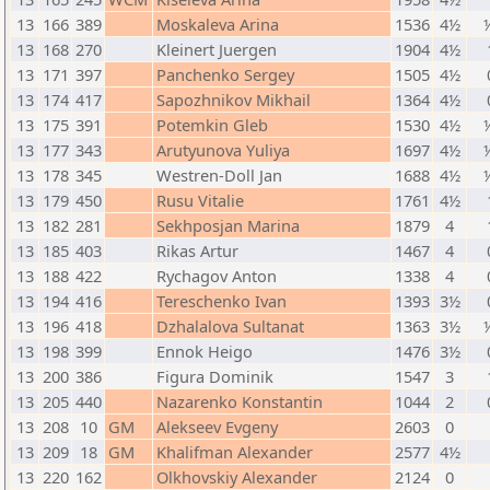
13
166
389
Moskaleva Arina
1536
4½
13
168
270
Kleinert Juergen
1904
4½
13
171
397
Panchenko Sergey
1505
4½
13
174
417
Sapozhnikov Mikhail
1364
4½
13
175
391
Potemkin Gleb
1530
4½
13
177
343
Arutyunova Yuliya
1697
4½
13
178
345
Westren-Doll Jan
1688
4½
13
179
450
Rusu Vitalie
1761
4½
13
182
281
Sekhposjan Marina
1879
4
13
185
403
Rikas Artur
1467
4
13
188
422
Rychagov Anton
1338
4
13
194
416
Tereschenko Ivan
1393
3½
13
196
418
Dzhalalova Sultanat
1363
3½
13
198
399
Ennok Heigo
1476
3½
13
200
386
Figura Dominik
1547
3
13
205
440
Nazarenko Konstantin
1044
2
13
208
10
GM
Alekseev Evgeny
2603
0
13
209
18
GM
Khalifman Alexander
2577
4½
13
220
162
Olkhovskiy Alexander
2124
0