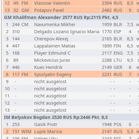
12
49
FM
Vlassow Valentin
2394
RUS
8,5
13
32
GM
Potapov Pavel
2482
RUS
9
GM Khalifman Alexander 2577 RUS Rp:2115 Pkt. 4,5
1
244
CM
Navumenka Mikhei
1959
BLR
7,5
w
2
310
Delgado Lozano Ignacio Maria
1770
ESP
4
3
144
Cherepov Alexej
2165
BLR
8,5
4
447
Lappalainen Matias
1899
FIN
6,5
5
168
Player Edmund C
2117
ENG
7,5
6
89
Mickevicius Juras
2288
LTU
9,5
7
446
Kues Hendrik
2149
GER
6
8
117
FM
Sysolyatin Evgeny
2231
RUS
7
9
-
nicht ausgelost
-
-
-
10
-
nicht ausgelost
-
-
-
11
-
nicht ausgelost
-
-
-
12
-
nicht ausgelost
-
-
-
13
-
nicht ausgelost
-
-
-
IM Belyakov Bogdan 2520 RUS Rp:2446 Pkt. 8,5
1
253
Gasik Piotr
1948
POL
0
-
2
151
WIM
Lupik Marina
2147
RUS
5,5
3
106
FM
Valner Uku
2243
EST
7