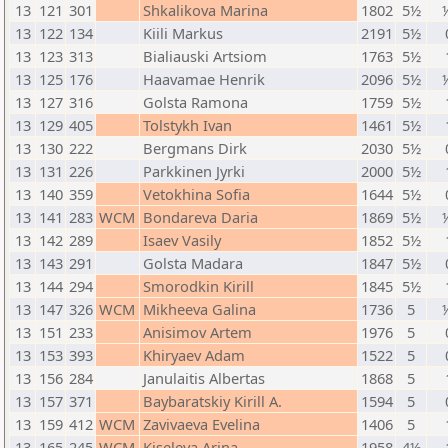
13
121
301
Shkalikova Marina
1802
5½
13
122
134
Kiili Markus
2191
5½
13
123
313
Bialiauski Artsiom
1763
5½
13
125
176
Haavamae Henrik
2096
5½
13
127
316
Golsta Ramona
1759
5½
13
129
405
Tolstykh Ivan
1461
5½
13
130
222
Bergmans Dirk
2030
5½
13
131
226
Parkkinen Jyrki
2000
5½
13
140
359
Vetokhina Sofia
1644
5½
13
141
283
WCM
Bondareva Daria
1869
5½
13
142
289
Isaev Vasily
1852
5½
13
143
291
Golsta Madara
1847
5½
13
144
294
Smorodkin Kirill
1845
5½
13
147
326
WCM
Mikheeva Galina
1736
5
13
151
233
Anisimov Artem
1976
5
13
153
393
Khiryaev Adam
1522
5
13
156
284
Janulaitis Albertas
1868
5
13
157
371
Baybaratskiy Kirill A.
1594
5
13
159
412
WCM
Zavivaeva Evelina
1406
5
13
165
245
WCM
Kiseleva Arina
1958
4½