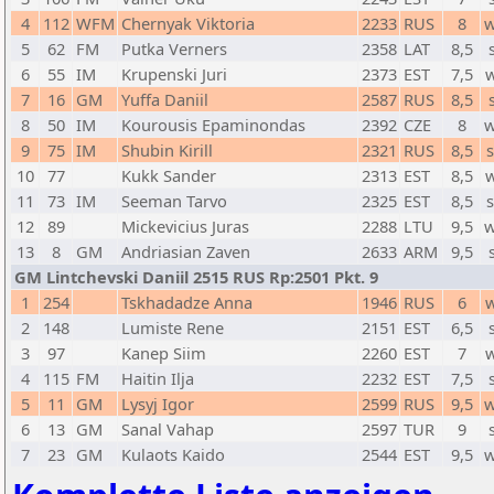
4
112
WFM
Chernyak Viktoria
2233
RUS
8
w
5
62
FM
Putka Verners
2358
LAT
8,5
6
55
IM
Krupenski Juri
2373
EST
7,5
7
16
GM
Yuffa Daniil
2587
RUS
8,5
8
50
IM
Kourousis Epaminondas
2392
CZE
8
w
9
75
IM
Shubin Kirill
2321
RUS
8,5
10
77
Kukk Sander
2313
EST
8,5
11
73
IM
Seeman Tarvo
2325
EST
8,5
12
89
Mickevicius Juras
2288
LTU
9,5
w
13
8
GM
Andriasian Zaven
2633
ARM
9,5
GM Lintchevski Daniil 2515 RUS Rp:2501 Pkt. 9
1
254
Tskhadadze Anna
1946
RUS
6
2
148
Lumiste Rene
2151
EST
6,5
3
97
Kanep Siim
2260
EST
7
4
115
FM
Haitin Ilja
2232
EST
7,5
5
11
GM
Lysyj Igor
2599
RUS
9,5
w
6
13
GM
Sanal Vahap
2597
TUR
9
7
23
GM
Kulaots Kaido
2544
EST
9,5
w