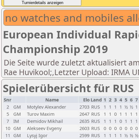
no watches and mobiles all
European Individual Rapi
Championship 2019
Die Seite wurde zuletzt aktualisiert am
Rae Huvikool;,Letzter Upload: IRM
Spielerübersicht für RUS
Snr
Name
Elo
Land
1
2
3
4
5
6
7
2
GM
Motylev Alexander
2703
RUS
1
1
1
1
½
½
1
5
GM
Turov Maxim
2647
RUS
1
1
0
1
1
1
1
7
IM
Demidov Mikhail
2635
RUS
1
1
1
0
1
1
1
10
GM
Alekseev Evgeny
2603
RUS
0
0
0
0
0
0
0
11
GM
Lysyj Igor
2599
RUS
1
1
1
1
½
½
½