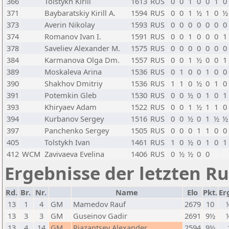
366
Tolstykh Kirill
1613
RUS
0
0
1
0
0
1
0
371
Baybaratskiy Kirill A.
1594
RUS
0
0
1
½
1
0
½
373
Averin Nikolay
1593
RUS
0
0
0
0
0
0
0
374
Romanov Ivan I.
1591
RUS
0
0
1
0
0
0
1
378
Saveliev Alexander M.
1575
RUS
0
0
0
0
0
0
0
384
Karmanova Olga Dm.
1557
RUS
0
0
1
½
0
0
1
389
Moskaleva Arina
1536
RUS
0
1
0
0
1
0
0
390
Shakhov Dmitriy
1536
RUS
1
1
0
½
0
1
0
391
Potemkin Gleb
1530
RUS
0
0
½
0
1
0
1
393
Khiryaev Adam
1522
RUS
0
0
1
½
1
1
0
394
Kurbanov Sergey
1516
RUS
0
0
½
0
1
½
½
397
Panchenko Sergey
1505
RUS
0
0
0
1
1
0
0
405
Tolstykh Ivan
1461
RUS
1
0
½
0
1
0
1
412
WCM
Zavivaeva Evelina
1406
RUS
0
½
½
0
0
Ergebnisse der letzten R
Rd.
Br.
Nr.
Name
Elo
Pkt.
Er
13
1
4
GM
Mamedov Rauf
2679
10
13
3
3
GM
Guseinov Gadir
2691
9½
13
4
14
GM
Riazantsev Alexander
2594
9½