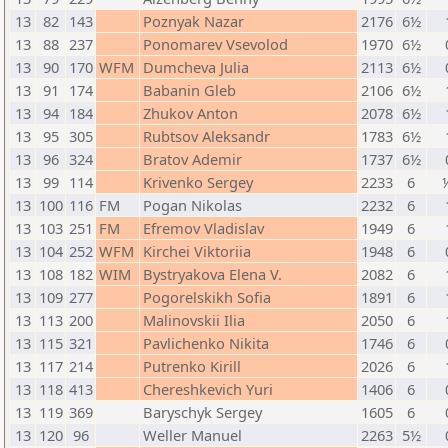
13
82
143
Poznyak Nazar
2176
6½
13
88
237
Ponomarev Vsevolod
1970
6½
13
90
170
WFM
Dumcheva Julia
2113
6½
13
91
174
Babanin Gleb
2106
6½
13
94
184
Zhukov Anton
2078
6½
13
95
305
Rubtsov Aleksandr
1783
6½
13
96
324
Bratov Ademir
1737
6½
13
99
114
Krivenko Sergey
2233
6
13
100
116
FM
Pogan Nikolas
2232
6
13
103
251
FM
Efremov Vladislav
1949
6
13
104
252
WFM
Kirchei Viktoriia
1948
6
13
108
182
WIM
Bystryakova Elena V.
2082
6
13
109
277
Pogorelskikh Sofia
1891
6
13
113
200
Malinovskii Ilia
2050
6
13
115
321
Pavlichenko Nikita
1746
6
13
117
214
Putrenko Kirill
2026
6
13
118
413
Chereshkevich Yuri
1406
6
13
119
369
Baryschyk Sergey
1605
6
13
120
96
Weller Manuel
2263
5½