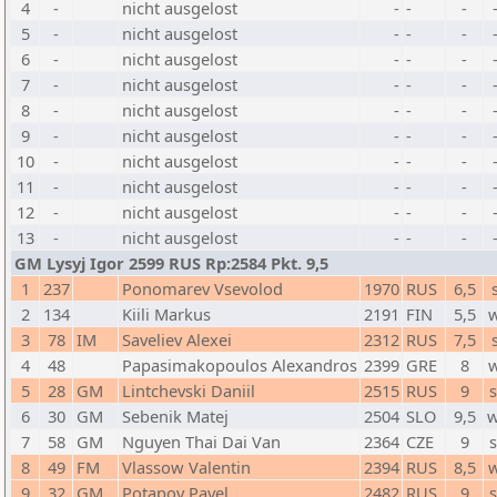
4
-
nicht ausgelost
-
-
-
5
-
nicht ausgelost
-
-
-
6
-
nicht ausgelost
-
-
-
7
-
nicht ausgelost
-
-
-
8
-
nicht ausgelost
-
-
-
9
-
nicht ausgelost
-
-
-
10
-
nicht ausgelost
-
-
-
11
-
nicht ausgelost
-
-
-
12
-
nicht ausgelost
-
-
-
13
-
nicht ausgelost
-
-
-
GM Lysyj Igor 2599 RUS Rp:2584 Pkt. 9,5
1
237
Ponomarev Vsevolod
1970
RUS
6,5
2
134
Kiili Markus
2191
FIN
5,5
3
78
IM
Saveliev Alexei
2312
RUS
7,5
4
48
Papasimakopoulos Alexandros
2399
GRE
8
5
28
GM
Lintchevski Daniil
2515
RUS
9
6
30
GM
Sebenik Matej
2504
SLO
9,5
w
7
58
GM
Nguyen Thai Dai Van
2364
CZE
9
8
49
FM
Vlassow Valentin
2394
RUS
8,5
9
32
GM
Potapov Pavel
2482
RUS
9