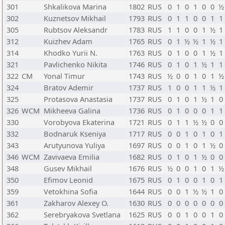
301
Shkalikova Marina
1802
RUS
0
1
0
1
0
0
½
302
Kuznetsov Mikhail
1793
RUS
0
1
1
0
0
1
1
305
Rubtsov Aleksandr
1783
RUS
1
1
0
0
1
½
1
312
Kuizhev Adam
1765
RUS
0
1
½
½
1
½
1
314
Khodko Yurii N.
1763
RUS
0
1
0
0
1
½
1
321
Pavlichenko Nikita
1746
RUS
0
1
0
1
½
1
1
322
CM
Yonal Timur
1743
RUS
½
0
0
1
0
1
½
324
Bratov Ademir
1737
RUS
1
0
0
1
1
½
1
325
Protasova Anastasia
1737
RUS
0
1
0
1
½
1
0
326
WCM
Mikheeva Galina
1736
RUS
0
1
0
0
0
1
1
330
Vorobyova Ekaterina
1721
RUS
0
1
1
½
½
0
0
332
Bodnaruk Kseniya
1717
RUS
0
0
1
0
1
0
1
343
Arutyunova Yuliya
1697
RUS
0
0
1
0
1
½
0
346
WCM
Zavivaeva Emilia
1682
RUS
0
1
0
1
½
0
0
348
Gusev Mikhail
1676
RUS
½
0
0
1
0
1
½
350
Efimov Leonid
1675
RUS
0
1
0
0
1
0
1
359
Vetokhina Sofia
1644
RUS
0
0
1
½
½
1
0
361
Zakharov Alexey O.
1630
RUS
0
0
0
0
0
0
0
362
Serebryakova Svetlana
1625
RUS
0
0
1
0
0
1
0