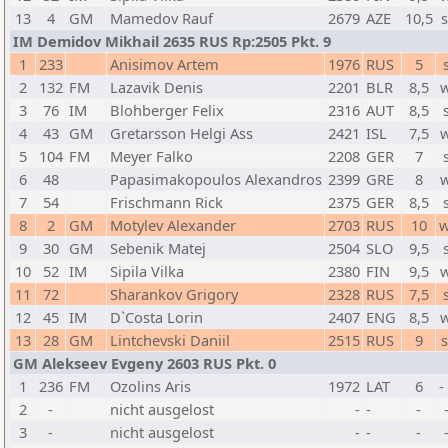
13
4
GM
Mamedov Rauf
2679
AZE
10,5
IM Demidov Mikhail 2635 RUS Rp:2505 Pkt. 9
1
233
Anisimov Artem
1976
RUS
5
2
132
FM
Lazavik Denis
2201
BLR
8,5
3
76
IM
Blohberger Felix
2316
AUT
8,5
4
43
GM
Gretarsson Helgi Ass
2421
ISL
7,5
5
104
FM
Meyer Falko
2208
GER
7
6
48
Papasimakopoulos Alexandros
2399
GRE
8
7
54
Frischmann Rick
2375
GER
8,5
8
2
GM
Motylev Alexander
2703
RUS
10
w
9
30
GM
Sebenik Matej
2504
SLO
9,5
10
52
IM
Sipila Vilka
2380
FIN
9,5
11
72
Sharankov Grigory
2328
RUS
7,5
12
45
IM
D`Costa Lorin
2407
ENG
8,5
13
28
GM
Lintchevski Daniil
2515
RUS
9
GM Alekseev Evgeny 2603 RUS Pkt. 0
1
236
FM
Ozolins Aris
1972
LAT
6
-
2
-
nicht ausgelost
-
-
-
3
-
nicht ausgelost
-
-
-