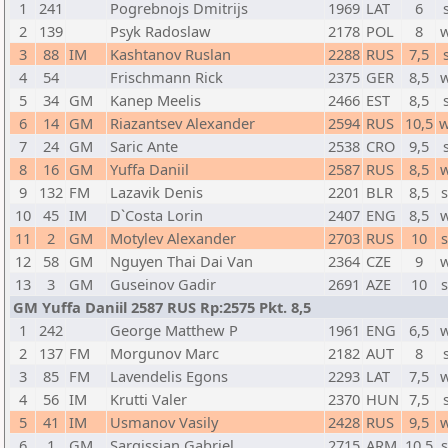
1
241
Pogrebnojs Dmitrijs
1969
LAT
6
2
139
Psyk Radoslaw
2178
POL
8
3
88
IM
Kashtanov Ruslan
2288
RUS
7,5
4
54
Frischmann Rick
2375
GER
8,5
5
34
GM
Kanep Meelis
2466
EST
8,5
6
14
GM
Riazantsev Alexander
2594
RUS
10,5
w
7
24
GM
Saric Ante
2538
CRO
9,5
8
16
GM
Yuffa Daniil
2587
RUS
8,5
9
132
FM
Lazavik Denis
2201
BLR
8,5
10
45
IM
D`Costa Lorin
2407
ENG
8,5
11
2
GM
Motylev Alexander
2703
RUS
10
12
58
GM
Nguyen Thai Dai Van
2364
CZE
9
13
3
GM
Guseinov Gadir
2691
AZE
10
GM Yuffa Daniil 2587 RUS Rp:2575 Pkt. 8,5
1
242
George Matthew P
1961
ENG
6,5
2
137
FM
Morgunov Marc
2182
AUT
8
3
85
FM
Lavendelis Egons
2293
LAT
7,5
4
56
IM
Krutti Valer
2370
HUN
7,5
5
41
IM
Usmanov Vasily
2428
RUS
9,5
6
1
GM
Sargissian Gabriel
2715
ARM
10,5