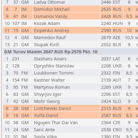
7
37
GM
Ladva Ottomar
2446
EST
8
8
7
IM
Demidov Mikhail
2635
RUS
9
9
41
IM
Usmanov Vasily
2428
RUS
9,5
w
10
107
IM
Kozak Adam
2240
HUN
9
11
15
GM
Esipenko Andrey
2590
RUS
10
w
12
4
GM
Mamedov Rauf
2679
AZE
10,5
w
13
21
GM
Stupak Kirill
2552
BLR
9
GM Turov Maxim 2647 RUS Rp:2578 Pkt. 10
1
231
Stashans Aivars
2037
LAT
6
2
128
Opryshko Stanislav
2208
UKR
8
3
70
FM
Luukkonen Tommi
2332
FIN
8,5
4
154
FM
Kastner Walter
2139
AUT
7
5
95
FM
Martynov Roman
2269
UKR
9
6
83
GM
Shvyrjov Igor
2296
EST
8,5
7
42
GM
Mohr Georg
2424
SLO
9
8
28
GM
Lintchevski Daniil
2515
RUS
9
9
16
GM
Yuffa Daniil
2587
RUS
8,5
10
58
GM
Nguyen Thai Dai Van
2364
CZE
9
w
11
24
GM
Saric Ante
2538
CRO
9,5
12
52
IM
Sipila Vilka
2380
FIN
9,5