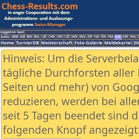
Logged on: Gast
Arabic
ARM
AZE
BIH
BUL
CAT
CHN
CRO
CZE
DEN
ENG
ESP
FAI
FIN
FRA
GER
GRE
INA
I
Home
TurnierDB
Meisterschaft
Foto-Galerie
Meldekartei
El
Hinweis: Um die Serverbel
tägliche Durchforsten aller 
Seiten und mehr) von Goog
reduzieren, werden bei alle
seit 5 Tagen beendet sind d
folgenden Knopf angezeigt