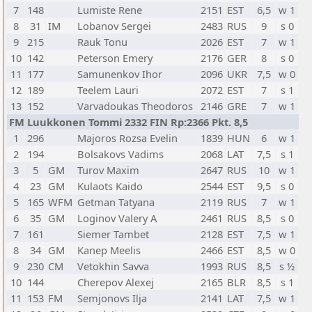
7
148
Lumiste Rene
2151
EST
6,5
w 1
8
31
IM
Lobanov Sergei
2483
RUS
9
s 0
9
215
Rauk Tonu
2026
EST
7
w 1
10
142
Peterson Emery
2176
GER
8
s 0
11
177
Samunenkov Ihor
2096
UKR
7,5
w 0
12
189
Teelem Lauri
2072
EST
7
s 1
13
152
Varvadoukas Theodoros
2146
GRE
7
w 1
FM Luukkonen Tommi 2332 FIN Rp:2366 Pkt. 8,5
1
296
Majoros Rozsa Evelin
1839
HUN
6
w 1
2
194
Bolsakovs Vadims
2068
LAT
7,5
s 1
3
5
GM
Turov Maxim
2647
RUS
10
w 1
4
23
GM
Kulaots Kaido
2544
EST
9,5
s 0
5
165
WFM
Getman Tatyana
2119
RUS
7
w 1
6
35
GM
Loginov Valery A
2461
RUS
8,5
s 0
7
161
Siemer Tambet
2128
EST
7,5
w 1
8
34
GM
Kanep Meelis
2466
EST
8,5
w 0
9
230
CM
Vetokhin Savva
1993
RUS
8,5
s ½
10
144
Cherepov Alexej
2165
BLR
8,5
s 1
11
153
FM
Semjonovs Ilja
2141
LAT
7,5
w 1