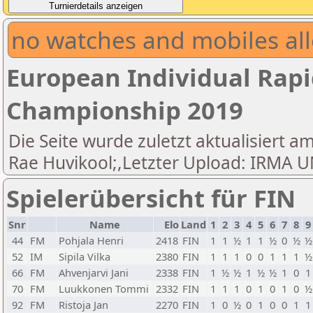
no watches and mobiles all
European Individual Rapi
Championship 2019
Die Seite wurde zuletzt aktualisiert am
Rae Huvikool;,Letzter Upload: IRM
Spielerübersicht für FIN
Snr
Name
Elo
Land
1
2
3
4
5
6
7
8
9
44
FM
Pohjala Henri
2418
FIN
1
1
½
1
1
½
0
½
½
52
IM
Sipila Vilka
2380
FIN
1
1
1
0
0
1
1
1
½
66
FM
Ahvenjarvi Jani
2338
FIN
1
½
½
1
½
½
1
0
1
70
FM
Luukkonen Tommi
2332
FIN
1
1
1
0
1
0
1
0
½
92
FM
Ristoja Jan
2270
FIN
1
0
½
0
1
0
0
1
1