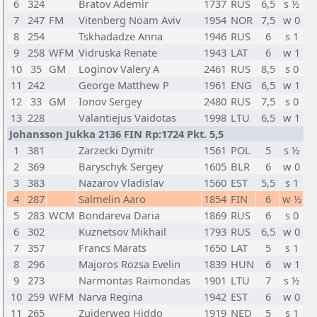
6
324
Bratov Ademir
1737
RUS
6,5
s ½
7
247
FM
Vitenberg Noam Aviv
1954
NOR
7,5
w 0
8
254
Tskhadadze Anna
1946
RUS
6
s 1
9
258
WFM
Vidruska Renate
1943
LAT
6
w 1
10
35
GM
Loginov Valery A
2461
RUS
8,5
s 0
11
242
George Matthew P
1961
ENG
6,5
w 1
12
33
GM
Ionov Sergey
2480
RUS
7,5
s 0
13
228
Valantiejus Vaidotas
1998
LTU
6,5
w 1
Johansson Jukka 2136 FIN Rp:1724 Pkt. 5,5
1
381
Zarzecki Dymitr
1561
POL
5
s ½
2
369
Baryschyk Sergey
1605
BLR
6
w 0
3
383
Nazarov Vladislav
1560
EST
5,5
s 1
4
287
Salmelin Aaro
1854
FIN
6
w ½
5
283
WCM
Bondareva Daria
1869
RUS
6
s 0
6
302
Kuznetsov Mikhail
1793
RUS
6,5
w 0
7
357
Francs Marats
1650
LAT
5
s 1
8
296
Majoros Rozsa Evelin
1839
HUN
6
w 1
9
273
Narmontas Raimondas
1901
LTU
7
s ½
10
259
WFM
Narva Regina
1942
EST
6
w 0
11
265
Zuiderweg Hiddo
1919
NED
5
s 1