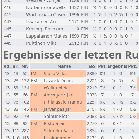
345
Westren-Doll Jan
1688
FIN
0
0
0
1
1
0
1
0
0
410
Norlamo Sarabella
1432
FIN
½
1
0
0
0
0
½
1
0
415
Wartiovaara Oliver
1396
FIN
1
½
1
0
½
½
1
0
0
443
Issakainen Ari
2171
FIN
1
0
0
1
0
0
1
0
1
445
Krasniqi Bashkim
0
FIN
½
0
0
0
0
0
1
0
1
447
Lappalainen Matias
1899
FIN
½
1
½
0
0
½
0
1
1
449
Puittinen Mika
2012
FIN
½
0
1
0
½
0
0
1
0
Ergebnisse der letzten R
Rd.
Br.
Nr.
Name
Elo
Pkt.
Ergebnis
Pkt.
13
13
52
IM
Sipila Vilka
2380
8½
1 - 0
8½
13
23
132
FM
Lazavik Denis
2201
8
½ - ½
8
13
39
124
Wallin Aleksi
2219
7½
0 - 1
7½
13
55
66
FM
Ahvenjarvi Jani
2338
7
1 - 0
7
13
76
102
Pihlajasalo Hannu
2251
6½
½ - ½
6½
13
83
145
FM
Jarvenpaa Jari
2161
6½
1 - 0
6½
13
92
179
Snihur Piotr
2088
6½
½ - ½
6½
13
98
92
FM
Ristoja Jan
2270
6
0 - 1
6
13
112
287
Salmelin Aaro
1854
6
0 - 1
6
13
116
443
Issakainen Ari
2171
6
1 - 0
6