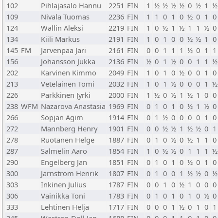
102
Pihlajasalo Hannu
2251
FIN
1
½
½
½
½
0
½
1
½
109
Nivala Tuomas
2236
FIN
1
1
0
1
0
½
0
1
0
124
Wallin Aleksi
2219
FIN
1
0
½
1
½
1
1
½
0
134
Kiili Markus
2191
FIN
1
0
1
0
0
½
½
1
0
145
FM
Jarvenpaa Jari
2161
FIN
0
0
1
1
1
½
0
1
1
156
Johansson Jukka
2136
FIN
½
0
1
½
0
0
1
1
½
202
Karvinen Kimmo
2049
FIN
1
0
1
0
½
0
0
1
0
213
Vetelainen Tomi
2032
FIN
1
0
1
½
0
0
0
1
½
226
Parkkinen Jyrki
2000
FIN
1
½
0
½
1
½
1
0
0
238
WFM
Nazarova Anastasia
1969
FIN
0
1
0
1
0
½
1
½
0
266
Sopjan Agim
1914
FIN
0
1
½
0
0
0
0
1
0
272
Mannberg Henry
1901
FIN
0
0
½
½
1
½
½
0
1
278
Ruotanen Helge
1887
FIN
0
1
0
½
0
½
1
1
0
287
Salmelin Aaro
1854
FIN
1
0
½
½
0
1
1
1
½
290
Engelberg Jan
1851
FIN
0
1
0
1
0
½
0
1
0
300
Jarnstrom Henrik
1807
FIN
0
1
0
0
1
½
½
0
½
303
Inkinen Julius
1787
FIN
0
0
1
0
½
1
0
0
0
306
Vainikka Toni
1783
FIN
0
1
0
1
0
1
0
½
0
333
Lehtinen Helja
1717
FIN
0
0
0
1
½
0
1
0
1