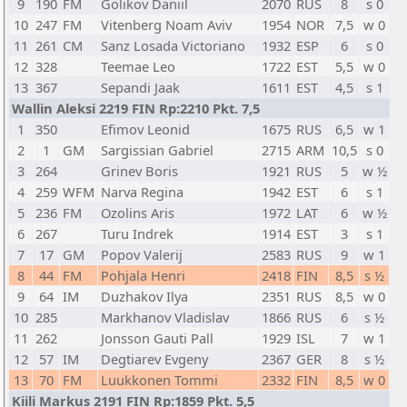
9
190
FM
Golikov Daniil
2070
RUS
8
s 0
10
247
FM
Vitenberg Noam Aviv
1954
NOR
7,5
w 0
11
261
CM
Sanz Losada Victoriano
1932
ESP
6
s 0
12
328
Teemae Leo
1722
EST
5,5
w 0
13
367
Sepandi Jaak
1611
EST
4,5
s 1
Wallin Aleksi 2219 FIN Rp:2210 Pkt. 7,5
1
350
Efimov Leonid
1675
RUS
6,5
w 1
2
1
GM
Sargissian Gabriel
2715
ARM
10,5
s 0
3
264
Grinev Boris
1921
RUS
5
w ½
4
259
WFM
Narva Regina
1942
EST
6
s 1
5
236
FM
Ozolins Aris
1972
LAT
6
w ½
6
267
Turu Indrek
1914
EST
3
s 1
7
17
GM
Popov Valerij
2583
RUS
9
w 1
8
44
FM
Pohjala Henri
2418
FIN
8,5
s ½
9
64
IM
Duzhakov Ilya
2351
RUS
8,5
w 0
10
285
Markhanov Vladislav
1866
RUS
6
s ½
11
262
Jonsson Gauti Pall
1929
ISL
7
w 1
12
57
IM
Degtiarev Evgeny
2367
GER
8
s ½
13
70
FM
Luukkonen Tommi
2332
FIN
8,5
w 0
Kiili Markus 2191 FIN Rp:1859 Pkt. 5,5