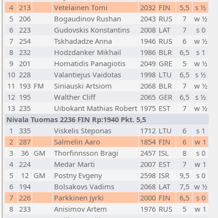
4
213
Vetelainen Tomi
2032
FIN
5,5
s ½
5
206
Bogaudinov Rushan
2043
RUS
7
w ½
6
223
Gudovskis Konstantins
2008
LAT
7
s 0
7
254
Tskhadadze Anna
1946
RUS
6
w ½
8
232
Hodzdanker Mikhail
1986
BLR
6,5
s 1
9
201
Homatidis Panagiotis
2049
GRE
5
w ½
10
228
Valantiejus Vaidotas
1998
LTU
6,5
s ½
11
193
FM
Siniauski Artsiom
2068
BLR
7
w ½
12
195
Walther Cliff
2065
GER
6,5
s ½
13
235
Uibokant Mathias Robert
1975
EST
7
w ½
Nivala Tuomas 2236 FIN Rp:1940 Pkt. 5,5
1
335
Viskelis Steponas
1712
LTU
6
s 1
2
287
Salmelin Aaro
1854
FIN
6
w 1
3
36
GM
Thorfinnsson Bragi
2457
ISL
8
s 0
4
224
Medar Marti
2007
EST
7
w 1
5
12
GM
Postny Evgeny
2598
ISR
9,5
s 0
6
194
Bolsakovs Vadims
2068
LAT
7,5
w ½
7
226
Parkkinen Jyrki
2000
FIN
6,5
s 0
8
233
Anisimov Artem
1976
RUS
5
w 1