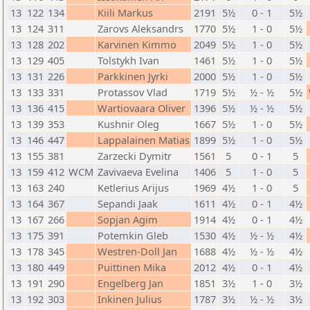
13
122
134
Kiili Markus
2191
5½
0 - 1
5½
13
124
311
Zarovs Aleksandrs
1770
5½
1 - 0
5½
13
128
202
Karvinen Kimmo
2049
5½
1 - 0
5½
13
129
405
Tolstykh Ivan
1461
5½
1 - 0
5½
13
131
226
Parkkinen Jyrki
2000
5½
1 - 0
5½
13
133
331
Protassov Vlad
1719
5½
½ - ½
5½
13
136
415
Wartiovaara Oliver
1396
5½
½ - ½
5½
13
139
353
Kushnir Oleg
1667
5½
1 - 0
5½
13
146
447
Lappalainen Matias
1899
5½
1 - 0
5½
13
155
381
Zarzecki Dymitr
1561
5
0 - 1
5
13
159
412
WCM
Zavivaeva Evelina
1406
5
1 - 0
5
13
163
240
Ketlerius Arijus
1969
4½
1 - 0
5
13
164
367
Sepandi Jaak
1611
4½
0 - 1
4½
13
167
266
Sopjan Agim
1914
4½
0 - 1
4½
13
175
391
Potemkin Gleb
1530
4½
½ - ½
4½
13
178
345
Westren-Doll Jan
1688
4½
½ - ½
4½
13
180
449
Puittinen Mika
2012
4½
0 - 1
4½
13
191
290
Engelberg Jan
1851
3½
1 - 0
3½
13
192
303
Inkinen Julius
1787
3½
½ - ½
3½