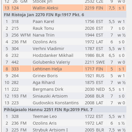
12
26
GM
Stocek Jiri
2532
CZE
9
w 0
13
124
Wallin Aleksi
2219
FIN
7,5
s 1
FM Ristoja Jan 2270 FIN Rp:1917 Pkt. 6
1
318
Paan Karel
1756
EST
5,5
w 1
2
215
Rauk Tonu
2026
EST
7
s 0
3
256
WFM
Narva Triin
1944
EST
7
w ½
4
236
FM
Ozolins Aris
1972
LAT
6
s 0
5
304
Verhni Vladimir
1787
EST
5,5
w 1
6
232
Hodzdanker Mikhail
1986
BLR
6,5
s 0
7
442
Golubenko Valeriy
2211
SWE
7
w 0
8
333
Lehtinen Helja
1717
FIN
5
s 1
9
264
Grinev Boris
1921
RUS
5
w 1
10
282
Aga Rihard
1875
EST
7
w ½
11
222
Bergmans Dirk
2030
NED
5,5
s 1
12
193
FM
Siniauski Artsiom
2068
BLR
7
s 0
13
223
Gudovskis Konstantins
2008
LAT
7
w 0
Pihlajasalo Hannu 2251 FIN Rp:2019 Pkt. 7
1
328
Teemae Leo
1722
EST
5,5
w 1
2
236
FM
Ozolins Aris
1972
LAT
6
s ½
3
225
FM
Strybuk Artsiom I
2005
BLR
7,5
w ½