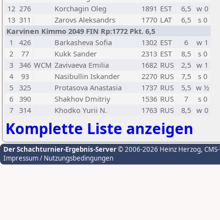
12
276
Korchagin Oleg
1891
EST
6,5
w 0
13
311
Zarovs Aleksandrs
1770
LAT
6,5
s 0
Karvinen Kimmo 2049 FIN Rp:1772 Pkt. 6,5
1
426
Barkasheva Sofia
1302
EST
6
w 1
2
77
Kukk Sander
2313
EST
8,5
s 0
3
346
WCM
Zavivaeva Emilia
1682
RUS
2,5
w 1
4
93
Nasibullin Iskander
2270
RUS
7,5
s 0
5
325
Protasova Anastasia
1737
RUS
5,5
w ½
6
390
Shakhov Dmitriy
1536
RUS
7
s 0
7
314
Khodko Yurii N.
1763
RUS
8,5
w 0
Komplette Liste anzeigen
Der Schachturnier-Ergebnis-Server
© 2006-2026 Heinz Herzog
, CMS
Impressum / Nutzungsbedingungen