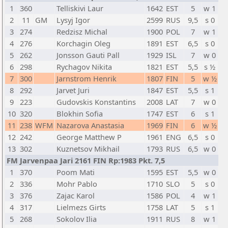
1
360
Telliskivi Laur
1642
EST
5
w 1
2
11
GM
Lysyj Igor
2599
RUS
9,5
s 0
3
274
Redzisz Michal
1900
POL
7
w 1
4
276
Korchagin Oleg
1891
EST
6,5
s 0
5
262
Jonsson Gauti Pall
1929
ISL
7
w 0
6
298
Rychagov Nikita
1821
EST
5,5
s ½
7
300
Jarnstrom Henrik
1807
FIN
5
w ½
8
292
Jarvet Juri
1847
EST
5,5
s 1
9
223
Gudovskis Konstantins
2008
LAT
7
w 0
10
320
Blokhin Sofia
1747
EST
6
s 1
11
238
WFM
Nazarova Anastasia
1969
FIN
6
w ½
12
242
George Matthew P
1961
ENG
6,5
s 0
13
302
Kuznetsov Mikhail
1793
RUS
6,5
w 0
FM Jarvenpaa Jari 2161 FIN Rp:1983 Pkt. 7,5
1
370
Poom Mati
1595
EST
5,5
w 0
2
336
Mohr Pablo
1710
SLO
5
s 0
3
376
Zajac Karol
1586
POL
4
w 1
4
317
Lielmezs Girts
1758
LAT
5
s 1
5
268
Sokolov Ilia
1911
RUS
8
w 1