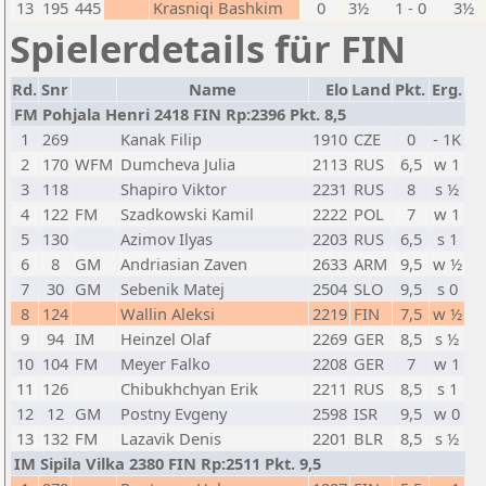
13
195
445
Krasniqi Bashkim
0
3½
1 - 0
3½
Spielerdetails für FIN
Rd.
Snr
Name
Elo
Land
Pkt.
Erg.
FM Pohjala Henri 2418 FIN Rp:2396 Pkt. 8,5
1
269
Kanak Filip
1910
CZE
0
- 1K
2
170
WFM
Dumcheva Julia
2113
RUS
6,5
w 1
3
118
Shapiro Viktor
2231
RUS
8
s ½
4
122
FM
Szadkowski Kamil
2222
POL
7
w 1
5
130
Azimov Ilyas
2203
RUS
6,5
s 1
6
8
GM
Andriasian Zaven
2633
ARM
9,5
w ½
7
30
GM
Sebenik Matej
2504
SLO
9,5
s 0
8
124
Wallin Aleksi
2219
FIN
7,5
w ½
9
94
IM
Heinzel Olaf
2269
GER
8,5
s ½
10
104
FM
Meyer Falko
2208
GER
7
w 1
11
126
Chibukhchyan Erik
2211
RUS
8,5
s 1
12
12
GM
Postny Evgeny
2598
ISR
9,5
w 0
13
132
FM
Lazavik Denis
2201
BLR
8,5
s ½
IM Sipila Vilka 2380 FIN Rp:2511 Pkt. 9,5