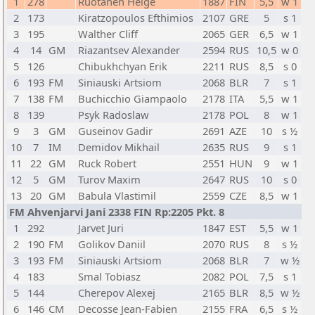
1
278
Ruotanen Helge
1887
FIN
5,5
w 1
2
173
Kiratzopoulos Efthimios
2107
GRE
5
s 1
3
195
Walther Cliff
2065
GER
6,5
w 1
4
14
GM
Riazantsev Alexander
2594
RUS
10,5
w 0
5
126
Chibukhchyan Erik
2211
RUS
8,5
s 0
6
193
FM
Siniauski Artsiom
2068
BLR
7
s 1
7
138
FM
Buchicchio Giampaolo
2178
ITA
5,5
w 1
8
139
Psyk Radoslaw
2178
POL
8
w 1
9
3
GM
Guseinov Gadir
2691
AZE
10
s ½
10
7
IM
Demidov Mikhail
2635
RUS
9
s 1
11
22
GM
Ruck Robert
2551
HUN
9
w 1
12
5
GM
Turov Maxim
2647
RUS
10
s 0
13
20
GM
Babula Vlastimil
2559
CZE
8,5
w 1
FM Ahvenjarvi Jani 2338 FIN Rp:2205 Pkt. 8
1
292
Jarvet Juri
1847
EST
5,5
w 1
2
190
FM
Golikov Daniil
2070
RUS
8
s ½
3
193
FM
Siniauski Artsiom
2068
BLR
7
w ½
4
183
Smal Tobiasz
2082
POL
7,5
s 1
5
144
Cherepov Alexej
2165
BLR
8,5
w ½
6
146
CM
Decosse Jean-Fabien
2155
FRA
6,5
s ½