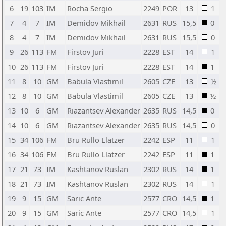
6
19
103
IM
Rocha Sergio
2249
POR
13
1
7
4
7
IM
Demidov Mikhail
2631
RUS
15,5
0
8
4
7
IM
Demidov Mikhail
2631
RUS
15,5
0
9
26
113
FM
Firstov Juri
2228
EST
14
1
10
26
113
FM
Firstov Juri
2228
EST
14
1
11
8
10
GM
Babula Vlastimil
2605
CZE
13
½
12
8
10
GM
Babula Vlastimil
2605
CZE
13
½
13
10
6
GM
Riazantsev Alexander
2635
RUS
14,5
0
14
10
6
GM
Riazantsev Alexander
2635
RUS
14,5
0
15
34
106
FM
Bru Rullo Llatzer
2242
ESP
11
1
16
34
106
FM
Bru Rullo Llatzer
2242
ESP
11
1
17
21
73
IM
Kashtanov Ruslan
2302
RUS
14
1
18
21
73
IM
Kashtanov Ruslan
2302
RUS
14
1
19
9
15
GM
Saric Ante
2577
CRO
14,5
1
20
9
15
GM
Saric Ante
2577
CRO
14,5
1