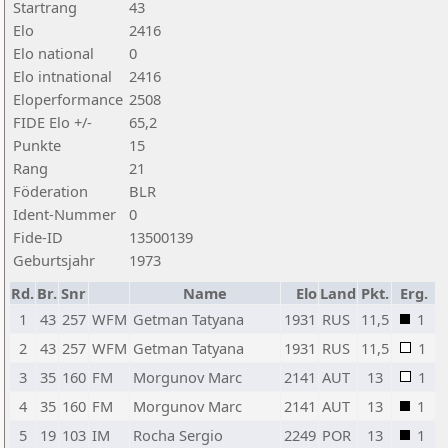
Startrang
43
Elo
2416
Elo national
0
Elo intnational
2416
Eloperformance
2508
FIDE Elo +/-
65,2
Punkte
15
Rang
21
Föderation
BLR
Ident-Nummer
0
Fide-ID
13500139
Geburtsjahr
1973
Rd.
Br.
Snr
Name
Elo
Land
Pkt.
Erg.
1
43
257
WFM
Getman Tatyana
1931
RUS
11,5
1
2
43
257
WFM
Getman Tatyana
1931
RUS
11,5
1
3
35
160
FM
Morgunov Marc
2141
AUT
13
1
4
35
160
FM
Morgunov Marc
2141
AUT
13
1
5
19
103
IM
Rocha Sergio
2249
POR
13
1