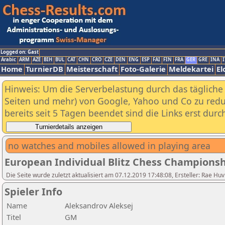
Logged on: Gast
Arabic
ARM
AZE
BIH
BUL
CAT
CHN
CRO
CZE
DEN
ENG
ESP
FAI
FIN
FRA
GER
GRE
INA
I
Home
TurnierDB
Meisterschaft
Foto-Galerie
Meldekartei
El
Hinweis: Um die Serverbelastung durch das tägliche D
Seiten und mehr) von Google, Yahoo und Co zu reduz
bereits seit 5 Tagen beendet sind die Links erst dur
no watches and mobiles allowed in playing area
European Individual Blitz Chess Championsh
Die Seite wurde zuletzt aktualisiert am 07.12.2019 17:48:08, Ersteller: Rae
Spieler Info
Name
Aleksandrov Aleksej
Titel
GM