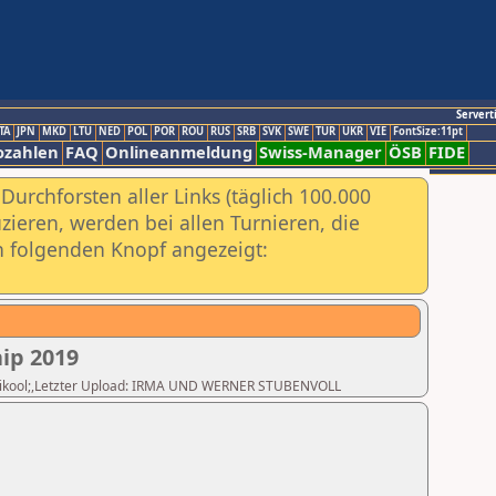
Servert
TA
JPN
MKD
LTU
NED
POL
POR
ROU
RUS
SRB
SVK
SWE
TUR
UKR
VIE
FontSize:11pt
ozahlen
FAQ
Onlineanmeldung
Swiss-Manager
ÖSB
FIDE
urchforsten aller Links (täglich 100.000
ieren, werden bei allen Turnieren, die
ch folgenden Knopf angezeigt:
ip 2019
 Huvikool;,Letzter Upload: IRMA UND WERNER STUBENVOLL