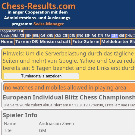
Logged on: Gast
Arabic
ARM
AZE
BIH
BUL
CAT
CHN
CRO
CZE
DEN
ENG
ESP
FAI
FIN
FRA
GER
GRE
INA
I
Home
TurnierDB
Meisterschaft
Foto-Galerie
Meldekartei
El
Hinweis: Um die Serverbelastung durch das tägliche D
Seiten und mehr) von Google, Yahoo und Co zu reduz
bereits seit 5 Tagen beendet sind die Links erst dur
no watches and mobiles allowed in playing area
European Individual Blitz Chess Championsh
Die Seite wurde zuletzt aktualisiert am 07.12.2019 17:48:08, Ersteller: Rae
Spieler Info
Name
Andriasian Zaven
Titel
GM