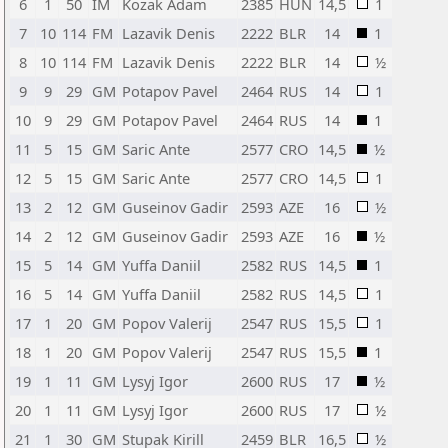
6
1
50
IM
Kozak Adam
2385
HUN
14,5
1
7
10
114
FM
Lazavik Denis
2222
BLR
14
1
8
10
114
FM
Lazavik Denis
2222
BLR
14
½
9
9
29
GM
Potapov Pavel
2464
RUS
14
1
10
9
29
GM
Potapov Pavel
2464
RUS
14
1
11
5
15
GM
Saric Ante
2577
CRO
14,5
½
12
5
15
GM
Saric Ante
2577
CRO
14,5
1
13
2
12
GM
Guseinov Gadir
2593
AZE
16
½
14
2
12
GM
Guseinov Gadir
2593
AZE
16
½
15
5
14
GM
Yuffa Daniil
2582
RUS
14,5
1
16
5
14
GM
Yuffa Daniil
2582
RUS
14,5
1
17
1
20
GM
Popov Valerij
2547
RUS
15,5
1
18
1
20
GM
Popov Valerij
2547
RUS
15,5
1
19
1
11
GM
Lysyj Igor
2600
RUS
17
½
20
1
11
GM
Lysyj Igor
2600
RUS
17
½
21
1
30
GM
Stupak Kirill
2459
BLR
16,5
½