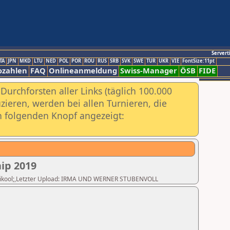
Servert
TA
JPN
MKD
LTU
NED
POL
POR
ROU
RUS
SRB
SVK
SWE
TUR
UKR
VIE
FontSize:11pt
ozahlen
FAQ
Onlineanmeldung
Swiss-Manager
ÖSB
FIDE
urchforsten aller Links (täglich 100.000
ieren, werden bei allen Turnieren, die
ch folgenden Knopf angezeigt:
ip 2019
 Huvikool;,Letzter Upload: IRMA UND WERNER STUBENVOLL