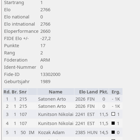
Startrang
1
Elo
2766
Elo national
0
Elo intnational
2766
Eloperformance
2660
FIDE Elo +/-
-27,2
Punkte
17
Rang
2
Föderation
ARM
Ident-Nummer
0
Fide-ID
13302000
Geburtsjahr
1989
Rd.
Br.
Snr
Name
Elo
Land
Pkt.
Erg.
1
1
215
Satonen Arto
2026
FIN
0
- 1K
2
1
215
Satonen Arto
2026
FIN
0
- 1K
3
1
107
Kunitson Nikolai
2241
EST
11,5
1
4
1
107
Kunitson Nikolai
2241
EST
11,5
1
5
1
50
IM
Kozak Adam
2385
HUN
14,5
0