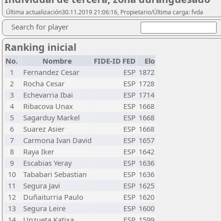
Última actualización30.11.2019 21:06:16, Propietario/Última carga: fvda
Search for player
Ranking inicial
No.
Nombre
FIDE-ID
FED
Elo
1
Fernandez Cesar
ESP
1872
2
Rocha Cesar
ESP
1728
3
Echevarria Ibai
ESP
1714
4
Ribacova Unax
ESP
1668
5
Sagarduy Markel
ESP
1668
6
Suarez Asier
ESP
1668
7
Carmona Ivan David
ESP
1657
8
Raya Iker
ESP
1642
9
Escabias Yeray
ESP
1636
10
Tababari Sebastian
ESP
1636
11
Segura Javi
ESP
1625
12
Duñaiturria Paulo
ESP
1620
13
Segura Leire
ESP
1600
14
Unzueta Katixa
ESP
1599