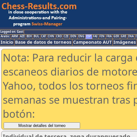
Logged on: Gast
Arabic
ARM
AZE
BIH
BUL
CAT
CHN
CRO
CZE
DEN
ENG
ESP
FAI
FIN
FRA
GER
GRE
INA
I
Inicio
Base de datos de torneos
Campeonato AUT
Imágenes
Nota: Para reducir la carga 
escaneos diarios de motor
Yahoo, todos los torneos f
semanas se muestran tras p
botón:
Individual de tercera, zona duranguesado