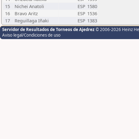
15
Nichei Anatoli
ESP
1580
16
Bravo Aritz
ESP
1536
17
Reguillaga Iñaki
ESP
1383
Servidor de Resultados de Torneos de Ajedrez
© 2006-2026 Heinz H
Aviso legal/Condiciones de uso