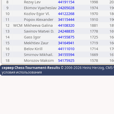
8
Rezvy Lev
44191154
1998
20
9
Ekimov Vyacheslav
24205028
1974
19
10
Kozlov Egor Vl.
44122268
1970
18
11
Popov Alexander
34115444
1910
19
12
WCM
Mikheeva Galina
44108320
1881
18
13
Savinov Matvei D.
24248835
1778
16
14
Gass Igor
44155875
1725
16
15
Mekhtiev Zaur
34164941
1719
16
16
Belov Kirill
44111010
1714
17
17
Smirnov Mikhail.
34155594
1669
16
18
Morozov Maksim
54175925
1578
16
сервер Chess-Tournament-Results
© 2006-2026 Heinz Herzog
, CMS-
условия использования