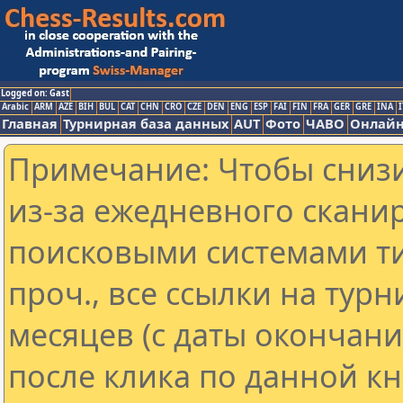
Logged on: Gast
Arabic
ARM
AZE
BIH
BUL
CAT
CHN
CRO
CZE
DEN
ENG
ESP
FAI
FIN
FRA
GER
GRE
INA
I
Главная
Турнирная база данных
AUT
Фото
ЧАВО
Онлайн
Примечание: Чтобы снизи
из-за ежедневного скани
поисковыми системами ти
проч., все ссылки на тур
месяцев (с даты окончан
после клика по данной кн