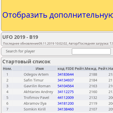
Отобразить дополнительну
UFO 2019 - B19
Последнее обновление09.11.2019 10:02:02, Автор/Последняя загрузка: T.S
Search for player
Стартовый список
Ном.
Имя
код FIDE
Рейт.Межд.
Рейт.На
1
Odegov Artem
34183644
2188
21
2
Safin Timur
34134937
2184
21
3
Gavrilin Roman
54104564
2163
21
4
Akhtariev Andrey
34112275
2160
21
5
Trofimov Pavel
44112009
2132
20
6
Abramov Ilya
34181200
2119
20
7
Somkin Kirill
34138460
2107
20