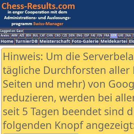
Logged on: Gast
Arabic
ARM
AZE
BIH
BUL
CAT
CHN
CRO
CZE
DEN
ENG
ESP
FAI
FIN
FRA
GER
GRE
INA
I
Home
TurnierDB
Meisterschaft
Foto-Galerie
Meldekartei
El
Hinweis: Um die Serverbel
tägliche Durchforsten aller 
Seiten und mehr) von Goog
reduzieren, werden bei alle
seit 5 Tagen beendet sind d
folgenden Knopf angezeigt