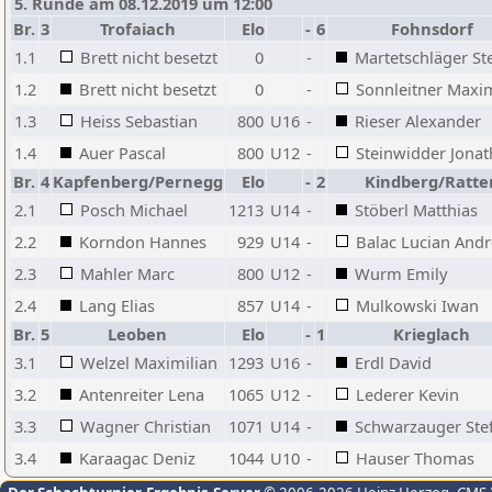
5. Runde am 08.12.2019 um 12:00
Br.
3
Trofaiach
Elo
-
6
Fohnsdorf
1.1
Brett nicht besetzt
0
-
Martetschläger St
1.2
Brett nicht besetzt
0
-
Sonnleitner Maxim
1.3
Heiss Sebastian
800
U16
-
Rieser Alexander
1.4
Auer Pascal
800
U12
-
Steinwidder Jona
Br.
4
Kapfenberg/Pernegg
Elo
-
2
Kindberg/Ratte
2.1
Posch Michael
1213
U14
-
Stöberl Matthias
2.2
Korndon Hannes
929
U14
-
Balac Lucian Andr
2.3
Mahler Marc
800
U12
-
Wurm Emily
2.4
Lang Elias
857
U14
-
Mulkowski Iwan
Br.
5
Leoben
Elo
-
1
Krieglach
3.1
Welzel Maximilian
1293
U16
-
Erdl David
3.2
Antenreiter Lena
1065
U12
-
Lederer Kevin
3.3
Wagner Christian
1071
U14
-
Schwarzauger Ste
3.4
Karaagac Deniz
1044
U10
-
Hauser Thomas