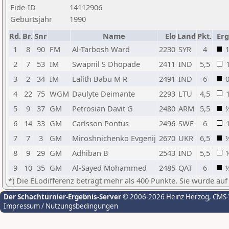
Fide-ID
14112906
Geburtsjahr
1990
Rd.
Br.
Snr
Name
Elo
Land
Pkt.
Erg
1
8
90
FM
Al-Tarbosh Ward
2230
SYR
4
2
7
53
IM
Swapnil S Dhopade
2411
IND
5,5
3
2
34
IM
Lalith Babu M R
2491
IND
6
4
22
75
WGM
Daulyte Deimante
2293
LTU
4,5
5
9
37
GM
Petrosian Davit G
2480
ARM
5,5
6
14
33
GM
Carlsson Pontus
2496
SWE
6
7
7
3
GM
Miroshnichenko Evgenij
2670
UKR
6,5
8
9
29
GM
Adhiban B
2543
IND
5,5
9
10
35
GM
Al-Sayed Mohammed
2485
QAT
6
*) Die ELodifferenz beträgt mehr als 400 Punkte. Sie wurde auf
Der Schachturnier-Ergebnis-Server
© 2006-2026 Heinz Herzog
, CMS
Impressum / Nutzungsbedingungen