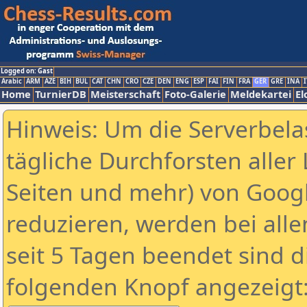
Logged on: Gast
Arabic
ARM
AZE
BIH
BUL
CAT
CHN
CRO
CZE
DEN
ENG
ESP
FAI
FIN
FRA
GER
GRE
INA
I
Home
TurnierDB
Meisterschaft
Foto-Galerie
Meldekartei
El
Hinweis: Um die Serverbela
tägliche Durchforsten aller 
Seiten und mehr) von Goog
reduzieren, werden bei alle
seit 5 Tagen beendet sind d
folgenden Knopf angezeigt