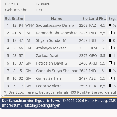
Fide-ID
1704060
Geburtsjahr
1981
Rd.
Br.
Snr
Name
Elo
Land
Pkt.
Erg.
1
12
94
WFM
Saduakassova Dinara
2208
KAZ
4,5
½
2
41
51
IM
Ramnath Bhuvanesh R
2425
IND
5,5
1
3
18
47
IM
Shyam Sundar M
2457
IND
5
0
4
38
66
FM
Atabayev Maksat
2355
TKM
5
1
5
23
57
Zarkua Davit
2397
GEO
5,5
1
6
15
37
GM
Petrosian Davit G
2480
ARM
5,5
1
7
8
5
GM
Ganguly Surya Shekhar
2643
IND
6
½
8
10
32
GM
Guliev Sarhan
2497
AZE
5,5
1
9
6
17
GM
Fedorov Alexei
2596
BLR
6,5
½
*) Die ELodifferenz beträgt mehr als 400 Punkte. Sie wurde auf
Der Schachturnier-Ergebnis-Server
© 2006-2026 Heinz Herzog
, CMS
Impressum / Nutzungsbedingungen