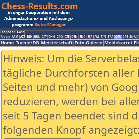
Logged on: Gast
Arabic
ARM
AZE
BIH
BUL
CAT
CHN
CRO
CZE
DEN
ENG
ESP
FAI
FIN
FRA
GER
GRE
INA
I
Home
TurnierDB
Meisterschaft
Foto-Galerie
Meldekartei
El
Hinweis: Um die Serverbela
tägliche Durchforsten aller 
Seiten und mehr) von Goog
reduzieren, werden bei alle
seit 5 Tagen beendet sind d
folgenden Knopf angezeigt