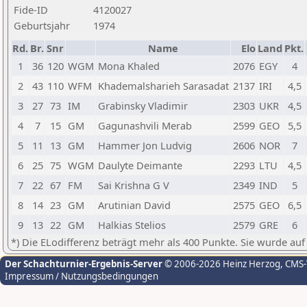
Fide-ID
4120027
Geburtsjahr
1974
Rd.
Br.
Snr
Name
Elo
Land
Pkt.
1
36
120
WGM
Mona Khaled
2076
EGY
4
2
43
110
WFM
Khademalsharieh Sarasadat
2137
IRI
4,5
3
27
73
IM
Grabinsky Vladimir
2303
UKR
4,5
4
7
15
GM
Gagunashvili Merab
2599
GEO
5,5
5
11
13
GM
Hammer Jon Ludvig
2606
NOR
7
6
25
75
WGM
Daulyte Deimante
2293
LTU
4,5
7
22
67
FM
Sai Krishna G V
2349
IND
5
8
14
23
GM
Arutinian David
2575
GEO
6,5
9
13
22
GM
Halkias Stelios
2579
GRE
6
*) Die ELodifferenz beträgt mehr als 400 Punkte. Sie wurde auf
Der Schachturnier-Ergebnis-Server
© 2006-2026 Heinz Herzog
, CMS
Impressum / Nutzungsbedingungen