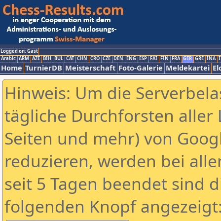
Logged on: Gast
Arabic
ARM
AZE
BIH
BUL
CAT
CHN
CRO
CZE
DEN
ENG
ESP
FAI
FIN
FRA
GER
GRE
INA
I
Home
TurnierDB
Meisterschaft
Foto-Galerie
Meldekartei
El
Hinweis: Um die Serverbela
tägliche Durchforsten aller 
Seiten und mehr) von Goog
reduzieren, werden bei alle
seit 5 Tagen beendet sind d
folgenden Knopf angezeigt