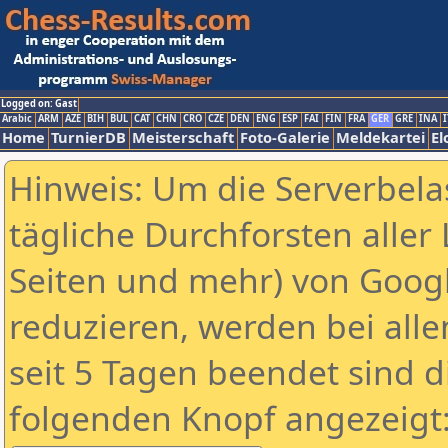
Logged on: Gast
Arabic
ARM
AZE
BIH
BUL
CAT
CHN
CRO
CZE
DEN
ENG
ESP
FAI
FIN
FRA
GER
GRE
INA
I
Home
TurnierDB
Meisterschaft
Foto-Galerie
Meldekartei
El
Hinweis: Um die Serverbela
tägliche Durchforsten aller 
Seiten und mehr) von Goog
reduzieren, werden bei alle
seit 5 Tagen beendet sind d
folgenden Knopf angezeigt