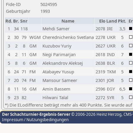
Fide-ID
5024595
Geburtsjahr
1993
Rd.
Br.
Snr
Name
Elo
Land
Pkt.
Er
1
34
118
Mehdi Samer
2078
IRI
3,5
2
30
79
WGM
Cherednichenko Svetlana
2278
UKR
5
3
2
8
GM
Kuzubov Yuriy
2627
UKR
6
4
2
11
GM
Negi Parimarjan
2618
IND
7
5
8
6
GM
Aleksandrov Aleksej
2638
BLR
6
6
24
71
FM
Atabayev Yusup
2319
TKM
5
7
20
74
FM
Mansour Sameer
2301
JOR
5
8
11
16
GM
Amin Bassem
2596
EGY
6,5
9
23
82
Hilwani Talal
2272
SYR
5
*) Die ELodifferenz beträgt mehr als 400 Punkte. Sie wurde auf
Der Schachturnier-Ergebnis-Server
© 2006-2026 Heinz Herzog
, CMS
Impressum / Nutzungsbedingungen