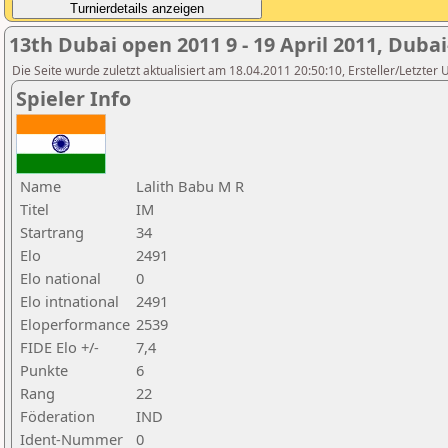
13th Dubai open 2011 9 - 19 April 2011, Duba
Die Seite wurde zuletzt aktualisiert am 18.04.2011 20:50:10, Ersteller/Letzte
Spieler Info
Name
Lalith Babu M R
Titel
IM
Startrang
34
Elo
2491
Elo national
0
Elo intnational
2491
Eloperformance
2539
FIDE Elo +/-
7,4
Punkte
6
Rang
22
Föderation
IND
Ident-Nummer
0