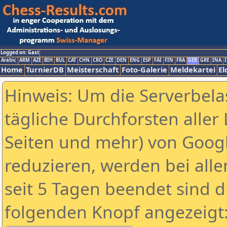
Logged on: Gast
Arabic
ARM
AZE
BIH
BUL
CAT
CHN
CRO
CZE
DEN
ENG
ESP
FAI
FIN
FRA
GER
GRE
INA
I
Home
TurnierDB
Meisterschaft
Foto-Galerie
Meldekartei
El
Hinweis: Um die Serverbela
tägliche Durchforsten aller 
Seiten und mehr) von Goog
reduzieren, werden bei alle
seit 5 Tagen beendet sind d
folgenden Knopf angezeigt