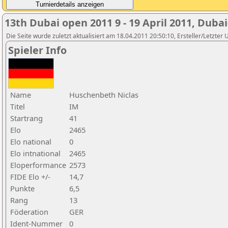
13th Dubai open 2011 9 - 19 April 2011, Duba
Die Seite wurde zuletzt aktualisiert am 18.04.2011 20:50:10, Ersteller/Letzte
Spieler Info
Name
Huschenbeth Niclas
Titel
IM
Startrang
41
Elo
2465
Elo national
0
Elo intnational
2465
Eloperformance
2573
FIDE Elo +/-
14,7
Punkte
6,5
Rang
13
Föderation
GER
Ident-Nummer
0