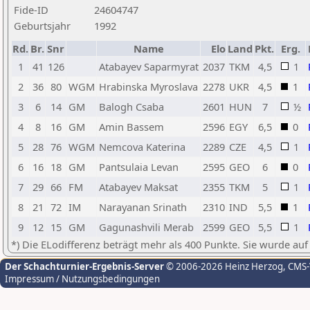
Fide-ID
24604747
Geburtsjahr
1992
Rd.
Br.
Snr
Name
Elo
Land
Pkt.
Erg.
1
41
126
Atabayev Saparmyrat
2037
TKM
4,5
1
2
36
80
WGM
Hrabinska Myroslava
2278
UKR
4,5
1
3
6
14
GM
Balogh Csaba
2601
HUN
7
½
4
8
16
GM
Amin Bassem
2596
EGY
6,5
0
5
28
76
WGM
Nemcova Katerina
2289
CZE
4,5
1
6
16
18
GM
Pantsulaia Levan
2595
GEO
6
0
7
29
66
FM
Atabayev Maksat
2355
TKM
5
1
8
21
72
IM
Narayanan Srinath
2310
IND
5,5
1
9
12
15
GM
Gagunashvili Merab
2599
GEO
5,5
1
*) Die ELodifferenz beträgt mehr als 400 Punkte. Sie wurde auf
Der Schachturnier-Ergebnis-Server
© 2006-2026 Heinz Herzog
, CMS
Impressum / Nutzungsbedingungen