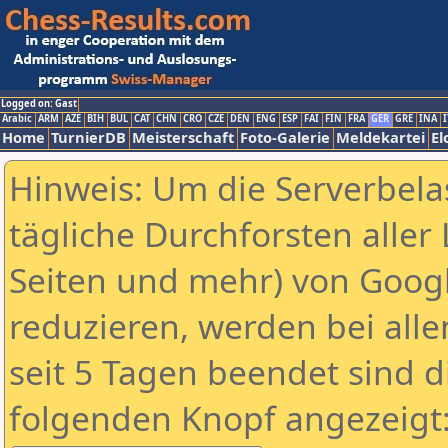
Logged on: Gast
Arabic
ARM
AZE
BIH
BUL
CAT
CHN
CRO
CZE
DEN
ENG
ESP
FAI
FIN
FRA
GER
GRE
INA
I
Home
TurnierDB
Meisterschaft
Foto-Galerie
Meldekartei
El
Hinweis: Um die Serverbela
tägliche Durchforsten aller 
Seiten und mehr) von Goog
reduzieren, werden bei alle
seit 5 Tagen beendet sind d
folgenden Knopf angezeigt