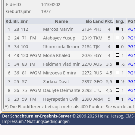
Fide-ID
14104202
Geburtsjahr
1977
Rd.
Br.
Snr
Name
Elo
Land
Pkt.
Erg.
PG
1
28
112
Marcos Marvin
2134
PHI
4
1
PG
2
24
71
FM
Atabayev Yusup
2319
TKM
5
0
PG
3
34
100
Ilhomzoda Ikrom
2184
TJK
4
0
PG
4
48
120
WGM
Mona Khaled
2076
EGY
4
1
PG
5
34
83
IM
Feldman Vladimir
2270
AUS
3,5
½
PG
6
36
81
WGM
Mirzoeva Elmira
2272
RUS
4,5
1
PG
7
25
57
Zarkua Davit
2397
GEO
5,5
½
PG
8
26
75
WGM
Daulyte Deimante
2293
LTU
4,5
1
PG
9
20
59
FM
Hayrapetian Ovik
2390
ARM
5
1
PG
*) Die ELodifferenz beträgt mehr als 400 Punkte. Sie wurde auf
Der Schachturnier-Ergebnis-Server
© 2006-2026 Heinz Herzog
, CMS
Impressum / Nutzungsbedingungen