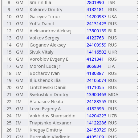
8
GM
Smirin Ilia
2801990
ISR
9
GM
Kokarev Dmitry
4132181
RUS
10
GM
Gareyev Timur
14200937
USA
11
GM
Yuffa Daniil
24131423
RUS
12
GM
Aleksandrov Aleksej
13500139
BLR
13
GM
Volkov Sergey
4122763
RUS
14
GM
Goganov Aleksey
24109959
RUS
15
GM
Sivuk Vitaly
14116502
UKR
16
GM
Vorobiov Evgeny E.
4121341
RUS
17
GM
Moroni Luca Jr
865834
ITA
18
IM
Bocharov Ivan
4180887
RUS
19
GM
Iljiushenok Ilia
24105074
RUS
20
GM
Lintchevski Daniil
4171055
RUS
21
GM
Svetushkin Dmitry
13900463
MDA
22
IM
Afanasiev Nikita
24183555
RUS
23
GM
Levin Evgeny A.
4182596
RUS
24
IM
Vokhidov Shamsiddin
14204223
UZB
25
IM
Triapishko Alexandr
14122286
RUS
26
IM
Khegay Dmitriy
24153729
RUS
27
GM
Burmakin Vladimir
4105109
RUS