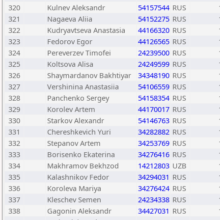
320
Kulnev Aleksandr
54157544
RUS
321
Nagaeva Aliia
54152275
RUS
322
Kudryavtseva Anastasia
44166320
RUS
323
Fedorov Egor
44126565
RUS
324
Pereverzev Timofei
24239500
RUS
325
Koltsova Alisa
24249599
RUS
326
Shaymardanov Bakhtiyar
34348190
RUS
327
Vershinina Anastasiia
54106559
RUS
328
Panchenko Sergey
54158354
RUS
329
Korolev Artem
44170017
RUS
330
Starkov Alexandr
54146763
RUS
331
Chereshkevich Yuri
34282882
RUS
332
Stepanov Artem
34253769
RUS
333
Borisenko Ekaterina
34276416
RUS
334
Makhramov Bekhzod
14212803
UZB
335
Kalashnikov Fedor
34294031
RUS
336
Koroleva Mariya
34276424
RUS
337
Kleschev Semen
24234338
RUS
338
Gagonin Aleksandr
34427031
RUS