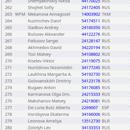
261
Shemyakinskiy Nikita
44170025
RUS
262
Shojhet Sofiy
24172405
RUS
263
WFM
Mekanova Annagozel
14003902
TKM
264
Kuzmichev Danil
54174511
RUS
265
Sladkov Andrey
24160350
RUS
266
Bulsoev Alexander
44122276
RUS
267
Paltusov Sergei
24128147
RUS
268
Akhmedov David
34220194
RUS
269
Tsoi Matvey
54108802
RUS
270
Kiselev Viktor
24119075
RUS
271
Nuritdinov Nizomitdin
34177245
RUS
272
Laukhina Margarita A.
54192730
RUS
273
Golovanskikh Dmitriy
54123178
RUS
274
Bugaev Anton
54176085
RUS
275
Karmanova Olga Dm.
24215333
RUS
276
Makshanov Matvey
24218081
RUS
277
De Luna Butz Alberto
2269007
ESP
278
Vorobyova Ekaterina
34166006
RUS
279
Leonova Ameliya
13512730
BLR
280
Zolotyh Lev
34133353
RUS