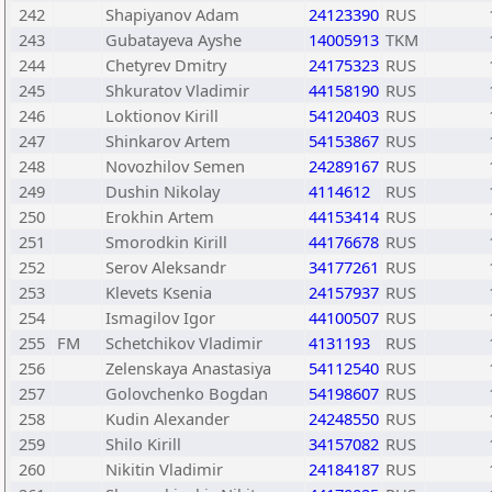
242
Shapiyanov Adam
24123390
RUS
243
Gubatayeva Ayshe
14005913
TKM
244
Chetyrev Dmitry
24175323
RUS
245
Shkuratov Vladimir
44158190
RUS
246
Loktionov Kirill
54120403
RUS
247
Shinkarov Artem
54153867
RUS
248
Novozhilov Semen
24289167
RUS
249
Dushin Nikolay
4114612
RUS
250
Erokhin Artem
44153414
RUS
251
Smorodkin Kirill
44176678
RUS
252
Serov Aleksandr
34177261
RUS
253
Klevets Ksenia
24157937
RUS
254
Ismagilov Igor
44100507
RUS
255
FM
Schetchikov Vladimir
4131193
RUS
256
Zelenskaya Anastasiya
54112540
RUS
257
Golovchenko Bogdan
54198607
RUS
258
Kudin Alexander
24248550
RUS
259
Shilo Kirill
34157082
RUS
260
Nikitin Vladimir
24184187
RUS