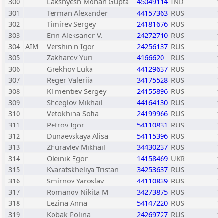
300
Lakshyesh Mohan Gupta
45049114
IND
301
Terman Alexander
44157363
RUS
302
Timirev Sergey
24181676
RUS
303
Erin Aleksandr V.
24272710
RUS
304
AIM
Vershinin Igor
24256137
RUS
305
Zakharov Yuri
4166620
RUS
306
Grekhov Luka
44129637
RUS
307
Reger Valeriia
34175528
RUS
308
Klimentiev Sergey
24155896
RUS
309
Shceglov Mikhail
44164130
RUS
310
Vetokhina Sofia
24199966
RUS
311
Petrov Igor
54110831
RUS
312
Dunaevskaya Alisa
54115396
RUS
313
Zhuravlev Mikhail
34430237
RUS
314
Oleinik Egor
14158469
UKR
315
Kvaratskheliya Tristan
34253637
RUS
316
Smirnov Yaroslav
44110839
RUS
317
Romanov Nikita M.
34273875
RUS
318
Lezina Anna
54147220
RUS
319
Kobak Polina
24269727
RUS