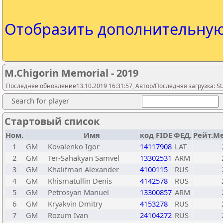
Отобразить дополнительну
M.Chigorin Memorial - 2019
Последнее обновление13.10.2019 16:31:57, Автор/Последняя загрузка: St.
Search for player
Стартовый список
Ном.
Имя
код FIDE
ФЕД.
Рейт.М
1
GM
Kovalenko Igor
14117908
LAT
2
GM
Ter-Sahakyan Samvel
13302531
ARM
3
GM
Khalifman Alexander
4100115
RUS
4
GM
Khismatullin Denis
4142578
RUS
5
GM
Petrosyan Manuel
13300857
ARM
6
GM
Kryakvin Dmitry
4153278
RUS
7
GM
Rozum Ivan
24104272
RUS