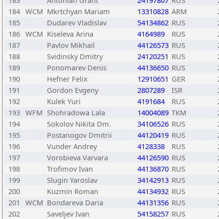
183
Antonian Grant
24197807
RUS
184
WCM
Mkrtchyan Mariam
13310828
ARM
185
Dudarev Vladislav
54134862
RUS
186
WCM
Kiseleva Arina
4164989
RUS
187
Pavlov Mikhail
44126573
RUS
188
Svidinsky Dmitry
24120251
RUS
189
Ponomarev Denis
44136650
RUS
190
Hefner Felix
12910651
GER
191
Gordon Evgeny
2807289
ISR
192
Kulek Yuri
4191684
RUS
193
WFM
Shohradowa Lala
14004089
TKM
194
Sokolov Nikita Dm.
34106526
RUS
195
Postanogov Dmitrii
44120419
RUS
196
Vunder Andrey
4128338
RUS
197
Vorobieva Varvara
44126590
RUS
198
Trofimov Ivan
44136870
RUS
199
Slugin Yaroslav
34142913
RUS
200
Kuzmin Roman
44134932
RUS
201
WCM
Bondareva Daria
44131356
RUS
202
Saveljev Ivan
54158257
RUS