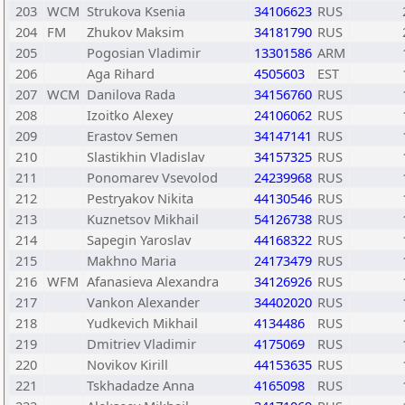
203
WCM
Strukova Ksenia
34106623
RUS
204
FM
Zhukov Maksim
34181790
RUS
205
Pogosian Vladimir
13301586
ARM
206
Aga Rihard
4505603
EST
207
WCM
Danilova Rada
34156760
RUS
208
Izoitko Alexey
24106062
RUS
209
Erastov Semen
34147141
RUS
210
Slastikhin Vladislav
34157325
RUS
211
Ponomarev Vsevolod
24239968
RUS
212
Pestryakov Nikita
44130546
RUS
213
Kuznetsov Mikhail
54126738
RUS
214
Sapegin Yaroslav
44168322
RUS
215
Makhno Maria
24173479
RUS
216
WFM
Afanasieva Alexandra
34126926
RUS
217
Vankon Alexander
34402020
RUS
218
Yudkevich Mikhail
4134486
RUS
219
Dmitriev Vladimir
4175069
RUS
220
Novikov Kirill
44153635
RUS
221
Tskhadadze Anna
4165098
RUS