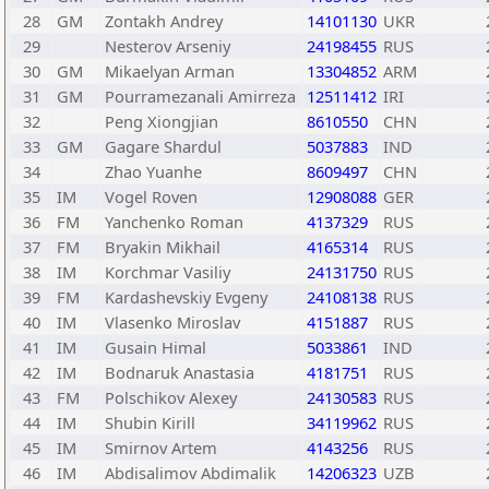
28
GM
Zontakh Andrey
14101130
UKR
29
Nesterov Arseniy
24198455
RUS
30
GM
Mikaelyan Arman
13304852
ARM
31
GM
Pourramezanali Amirreza
12511412
IRI
32
Peng Xiongjian
8610550
CHN
33
GM
Gagare Shardul
5037883
IND
34
Zhao Yuanhe
8609497
CHN
35
IM
Vogel Roven
12908088
GER
36
FM
Yanchenko Roman
4137329
RUS
37
FM
Bryakin Mikhail
4165314
RUS
38
IM
Korchmar Vasiliy
24131750
RUS
39
FM
Kardashevskiy Evgeny
24108138
RUS
40
IM
Vlasenko Miroslav
4151887
RUS
41
IM
Gusain Himal
5033861
IND
42
IM
Bodnaruk Anastasia
4181751
RUS
43
FM
Polschikov Alexey
24130583
RUS
44
IM
Shubin Kirill
34119962
RUS
45
IM
Smirnov Artem
4143256
RUS
46
IM
Abdisalimov Abdimalik
14206323
UZB