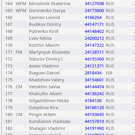
164
WFM
Miroshnik Ekaterina
34127698
RUS
165
WFM
Gorovenko Darya
24173800
RUS
166
Savinov Leonid
4166264
RUS
167
Rudikov Dmitry
44147171
RUS
168
Putrenko Kirill
44148402
RUS
169
Lvov Nikita
24200212
RUS
170
Kolchin Maxim
34147222
RUS
171
FM
Martynyuk Elizaveta
24128511
RUS
172
Sidorov Dmitry I
44155360
RUS
173
Aseev Vladimir
24121371
RUS
174
Iliaguev Daniel
2818434
ISR
175
Khadzhiev Valery
34154601
RUS
176
CM
Vetokhin Savva
44144474
RUS
177
Khaliullin Albert
44136242
RUS
178
Gilyazitdinov Nikita
4184106
RUS
179
Davydova Kira
34166120
RUS
180
CM
Pingin Artem
44193645
RUS
181
Kundianok Vladislav
44157819
RUS
182
Shalagin Vladimir
34191990
RUS