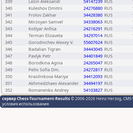
339
Lezin Aleksandr
54147239
RUS
340
Kuleshov Dmitrii
24276880
RUS
341
Frolov Zakhar
34428380
RUS
342
Mirzoyan Samvel
34338063
RUS
343
Kotlyar Anfisa
24216291
RUS
344
Terman Elizaveta
34297014
RUS
345
Gorodnichev Alexey V.
55607624
RUS
346
Badalian Tigran
34443045
RUS
347
Pavlyk Petr
34401849
RUS
348
Borodkina Agnia
24265047
RUS
349
Pello Sofia Dm.
24272817
RUS
350
Krasilnikova Mariya
34412093
RUS
351
Akhmedzhaev Alexander
34494197
RUS
352
Romanenko Andrey
54103827
RUS
сервер Chess-Tournament-Results
© 2006-2026 Heinz Herzog
, CMS-
условия использования