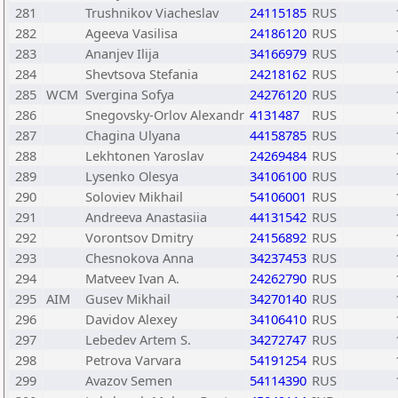
281
Trushnikov Viacheslav
24115185
RUS
282
Ageeva Vasilisa
24186120
RUS
283
Ananjev Ilija
34166979
RUS
284
Shevtsova Stefania
24218162
RUS
285
WCM
Svergina Sofya
24276120
RUS
286
Snegovsky-Orlov Alexandr
4131487
RUS
287
Chagina Ulyana
44158785
RUS
288
Lekhtonen Yaroslav
24269484
RUS
289
Lysenko Olesya
34106100
RUS
290
Soloviev Mikhail
54106001
RUS
291
Andreeva Anastasiia
44131542
RUS
292
Vorontsov Dmitry
24156892
RUS
293
Chesnokova Anna
34237453
RUS
294
Matveev Ivan A.
24262790
RUS
295
AIM
Gusev Mikhail
34270140
RUS
296
Davidov Alexey
34106410
RUS
297
Lebedev Artem S.
34272747
RUS
298
Petrova Varvara
54191254
RUS
299
Avazov Semen
54114390
RUS