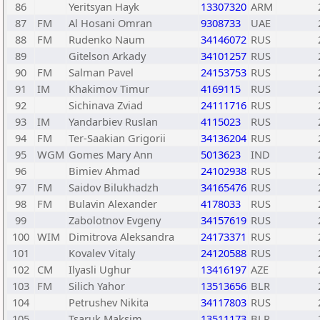
86
Yeritsyan Hayk
13307320
ARM
87
FM
Al Hosani Omran
9308733
UAE
88
FM
Rudenko Naum
34146072
RUS
89
Gitelson Arkady
34101257
RUS
90
FM
Salman Pavel
24153753
RUS
91
IM
Khakimov Timur
4169115
RUS
92
Sichinava Zviad
24111716
RUS
93
IM
Yandarbiev Ruslan
4115023
RUS
94
FM
Ter-Saakian Grigorii
34136204
RUS
95
WGM
Gomes Mary Ann
5013623
IND
96
Bimiev Ahmad
24102938
RUS
97
FM
Saidov Bilukhadzh
34165476
RUS
98
FM
Bulavin Alexander
4178033
RUS
99
Zabolotnov Evgeny
34157619
RUS
100
WIM
Dimitrova Aleksandra
24173371
RUS
101
Kovalev Vitaly
24120588
RUS
102
CM
Ilyasli Ughur
13416197
AZE
103
FM
Silich Yahor
13513656
BLR
104
Petrushev Nikita
34117803
RUS
105
Tsaruk Maksim
13511173
BLR