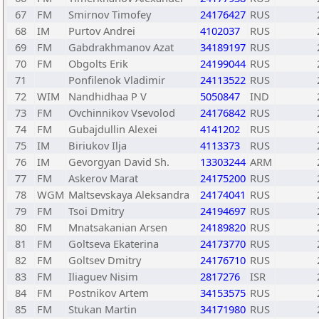
67
FM
Smirnov Timofey
24176427
RUS
68
IM
Purtov Andrei
4102037
RUS
69
FM
Gabdrakhmanov Azat
34189197
RUS
70
FM
Obgolts Erik
24199044
RUS
71
Ponfilenok Vladimir
24113522
RUS
72
WIM
Nandhidhaa P V
5050847
IND
73
FM
Ovchinnikov Vsevolod
24176842
RUS
74
FM
Gubajdullin Alexei
4141202
RUS
75
IM
Biriukov Ilja
4113373
RUS
76
IM
Gevorgyan David Sh.
13303244
ARM
77
FM
Askerov Marat
24175200
RUS
78
WGM
Maltsevskaya Aleksandra
24174041
RUS
79
FM
Tsoi Dmitry
24194697
RUS
80
FM
Mnatsakanian Arsen
24189820
RUS
81
FM
Goltseva Ekaterina
24173770
RUS
82
FM
Goltsev Dmitry
24176710
RUS
83
FM
Iliaguev Nisim
2817276
ISR
84
FM
Postnikov Artem
34153575
RUS
85
FM
Stukan Martin
34171980
RUS