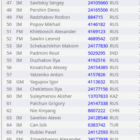
47
IM
Savitskiy Sergey
24105660
RUS
48
IM
Pershin Denis
24165506
RUS
49
FM
Radzhabov Rodion
884715
RUS
50
IM
Popov Mikhail
4146182
RUS
51
FM
Khlebovich Alexander
4169123
RUS
52
FM
Sawlin Leonid
4689542
GER
53
IM
Schekachikhin Maksim
24177830
RUS
54
IM
Padmini Rout
5029295
IND
55
IM
Duzhakov Ilya
4192516
RUS
56
Kovalchuk Alexey
24154385
RUS
57
Yatzenko Anton
4157826
RUS
58
GM
Yagupov Igor
4113632
RUS
59
IM
Chekletsov Ilya
24177156
RUS
60
IM
Suleymenov Alisher
13707833
KAZ
61
Palchun Grigory
24147338
RUS
62
Nie Xinyang
8607222
CHN
63
IM
Saveliev Alexei
24128546
RUS
64
IM
Can Isik
6383742
TUR
65
FM
Bublei Pavel
24112593
RUS
66
FM
Timerkhanov Alexander
24177938
RUS