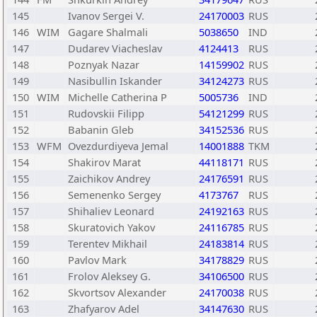
145
Ivanov Sergei V.
24170003
RUS
146
WIM
Gagare Shalmali
5038650
IND
147
Dudarev Viacheslav
4124413
RUS
148
Poznyak Nazar
14159902
RUS
149
Nasibullin Iskander
34124273
RUS
150
WIM
Michelle Catherina P
5005736
IND
151
Rudovskii Filipp
54121299
RUS
152
Babanin Gleb
34152536
RUS
153
WFM
Ovezdurdiyeva Jemal
14001888
TKM
154
Shakirov Marat
44118171
RUS
155
Zaichikov Andrey
24176591
RUS
156
Semenenko Sergey
4173767
RUS
157
Shihaliev Leonard
24192163
RUS
158
Skuratovich Yakov
24116785
RUS
159
Terentev Mikhail
24183814
RUS
160
Pavlov Mark
34178829
RUS
161
Frolov Aleksey G.
34106500
RUS
162
Skvortsov Alexander
24170038
RUS
163
Zhafyarov Adel
34147630
RUS