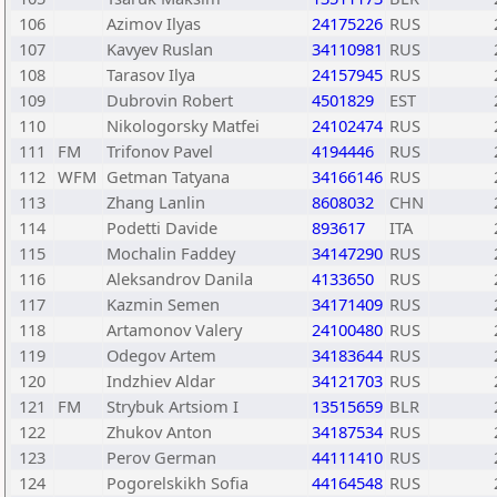
106
Azimov Ilyas
24175226
RUS
107
Kavyev Ruslan
34110981
RUS
108
Tarasov Ilya
24157945
RUS
109
Dubrovin Robert
4501829
EST
110
Nikologorsky Matfei
24102474
RUS
111
FM
Trifonov Pavel
4194446
RUS
112
WFM
Getman Tatyana
34166146
RUS
113
Zhang Lanlin
8608032
CHN
114
Podetti Davide
893617
ITA
115
Mochalin Faddey
34147290
RUS
116
Aleksandrov Danila
4133650
RUS
117
Kazmin Semen
34171409
RUS
118
Artamonov Valery
24100480
RUS
119
Odegov Artem
34183644
RUS
120
Indzhiev Aldar
34121703
RUS
121
FM
Strybuk Artsiom I
13515659
BLR
122
Zhukov Anton
34187534
RUS
123
Perov German
44111410
RUS
124
Pogorelskikh Sofia
44164548
RUS