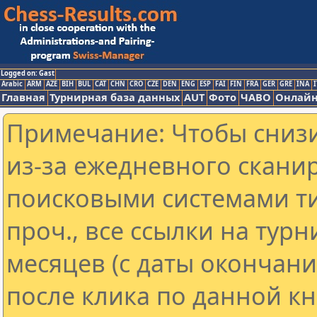
Logged on: Gast
Arabic
ARM
AZE
BIH
BUL
CAT
CHN
CRO
CZE
DEN
ENG
ESP
FAI
FIN
FRA
GER
GRE
INA
I
Главная
Турнирная база данных
AUT
Фото
ЧАВО
Онлайн
Примечание: Чтобы снизи
из-за ежедневного скани
поисковыми системами ти
проч., все ссылки на тур
месяцев (с даты окончан
после клика по данной кн