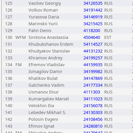
125
Vasiliev Georgiy
34126535
RUS
126
Volkov Roman
34191442
RUS
127
Yurasova Daria
34146919
RUS
128
Marinskii Yurii
34215425
RUS
129
Palin Denis
4118200
RUS
130
WFM
Sinitsina Anastassia
4504640
EST
131
Khubukshanov Erdem
54114527
RUS
132
Khudyakov Stanislav
44131232
RUS
133
Khramov Andrey
24199257
RUS
134
FM
Efremov Vladislav
44159935
RUS
135
Ismagilov Damir
34199982
RUS
136
Khalikov Bulat
34147869
RUS
137
Galchenko Vadim
24177334
RUS
138
Usmanov Ilnur
4111303
RUS
139
Kumargaliev Marsel
34111023
RUS
140
Vetokhin Ilia
24156078
RUS
141
Lebedev Mikhail S.
24130303
RUS
142
Polosin Evgeni
24108456
RUS
143
Efimov Ignat
24280810
RUS
144
FM
Shkurkin Andrey
34179647
RUS