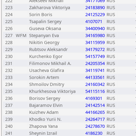
222
Alekseev Mikhail
34171069
RUS
223
Zakharova Viktoriya
24183890
RUS
224
Sorin Boris
24125229
RUS
225
Tsapalin Sergey
4107071
RUS
226
Guseva Oksana
34400940
RUS
227
WFM
Stepanyan Eva
34165980
RUS
228
Nikitin Georgy
34115959
RUS
229
Rubtsov Aleksandr
34179272
RUS
230
Kurchenko Egor
54157749
RUS
231
Filimonov Mikhail A.
24205354
RUS
232
Usacheva Glafira
34119741
RUS
233
Sorokin Artem
44133561
RUS
234
Shmoilov Dmitry
24160342
RUS
235
Khurkhesova Viktoriya
54115116
RUS
236
Borisov Sergey
4169301
RUS
237
Bajaramov Elvin
24142514
RUS
238
Kuizhev Adam
44166265
RUS
239
Khodko Yurii N.
24264717
RUS
240
Zhapova Yana
24278670
RUS
241
Sheynin Izrail
4186230
RUS