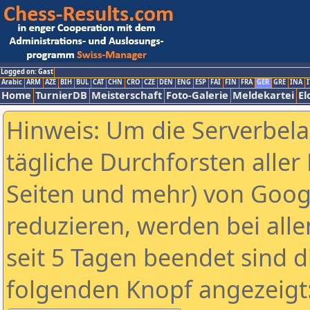
Logged on: Gast
Arabic
ARM
AZE
BIH
BUL
CAT
CHN
CRO
CZE
DEN
ENG
ESP
FAI
FIN
FRA
GER
GRE
INA
I
Home
TurnierDB
Meisterschaft
Foto-Galerie
Meldekartei
El
Hinweis: Um die Serverbel
tägliche Durchforsten aller 
Seiten und mehr) von Goog
reduzieren, werden bei alle
seit 5 Tagen beendet sind d
folgenden Knopf angezeigt