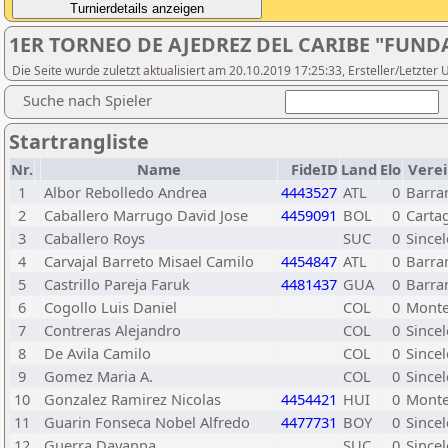
1ER TORNEO DE AJEDREZ DEL CARIBE "FUND
Die Seite wurde zuletzt aktualisiert am 20.10.2019 17:25:33, Ersteller/Letzte
Suche nach Spieler
Startrangliste
Nr.
Name
FideID
Land
Elo
Verei
1
Albor Rebolledo Andrea
4443527
ATL
0
Barra
2
Caballero Marrugo David Jose
4459091
BOL
0
Carta
3
Caballero Roys
SUC
0
Sincel
4
Carvajal Barreto Misael Camilo
4454847
ATL
0
Barra
5
Castrillo Pareja Faruk
4481437
GUA
0
Barra
6
Cogollo Luis Daniel
COL
0
Monte
7
Contreras Alejandro
COL
0
Sincel
8
De Avila Camilo
COL
0
Sincel
9
Gomez Maria A.
COL
0
Sincel
10
Gonzalez Ramirez Nicolas
4454421
HUI
0
Monte
11
Guarin Fonseca Nobel Alfredo
4477731
BOY
0
Sincel
12
Guerra Dayanna
SUC
0
Sincel