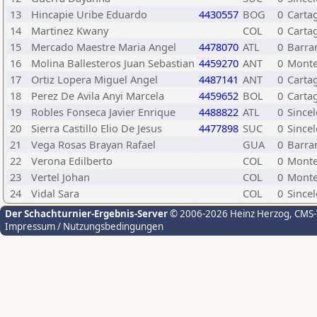
13
Hincapie Uribe Eduardo
4430557
BOG
0
Carta
14
Martinez Kwany
COL
0
Carta
15
Mercado Maestre Maria Angel
4478070
ATL
0
Barra
16
Molina Ballesteros Juan Sebastian
4459270
ANT
0
Monte
17
Ortiz Lopera Miguel Angel
4487141
ANT
0
Carta
18
Perez De Avila Anyi Marcela
4459652
BOL
0
Carta
19
Robles Fonseca Javier Enrique
4488822
ATL
0
Sincel
20
Sierra Castillo Elio De Jesus
4477898
SUC
0
Sincel
21
Vega Rosas Brayan Rafael
GUA
0
Barra
22
Verona Edilberto
COL
0
Monte
23
Vertel Johan
COL
0
Monte
24
Vidal Sara
COL
0
Sincel
Der Schachturnier-Ergebnis-Server
© 2006-2026 Heinz Herzog
, CMS
Impressum / Nutzungsbedingungen