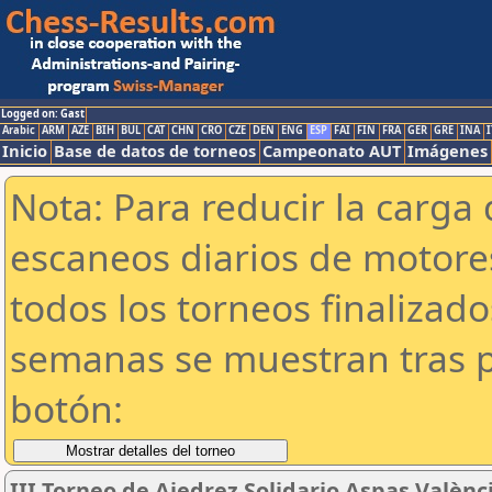
Logged on: Gast
Arabic
ARM
AZE
BIH
BUL
CAT
CHN
CRO
CZE
DEN
ENG
ESP
FAI
FIN
FRA
GER
GRE
INA
I
Inicio
Base de datos de torneos
Campeonato AUT
Imágenes
Nota: Para reducir la carga 
escaneos diarios de motor
todos los torneos finalizad
semanas se muestran tras p
botón:
III Torneo de Ajedrez Solidario Aspas Valènc