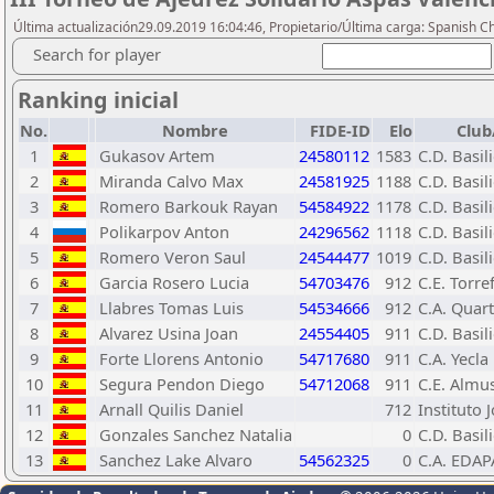
Última actualización29.09.2019 16:04:46, Propietario/Última carga: Spanish C
Search for player
Ranking inicial
No.
Nombre
FIDE-ID
Elo
Club
1
Gukasov Artem
24580112
1583
C.D. Basil
2
Miranda Calvo Max
24581925
1188
C.D. Basil
3
Romero Barkouk Rayan
54584922
1178
C.D. Basil
4
Polikarpov Anton
24296562
1118
C.D. Basil
5
Romero Veron Saul
24544477
1019
C.D. Basil
6
Garcia Rosero Lucia
54703476
912
C.E. Torref
7
Llabres Tomas Luis
54534666
912
C.A. Quar
8
Alvarez Usina Joan
24554405
911
C.D. Basil
9
Forte Llorens Antonio
54717680
911
C.A. Yecla
10
Segura Pendon Diego
54712068
911
C.E. Almu
11
Arnall Quilis Daniel
712
Instituto 
12
Gonzales Sanchez Natalia
0
C.D. Basil
13
Sanchez Lake Alvaro
54562325
0
C.A. EDAP