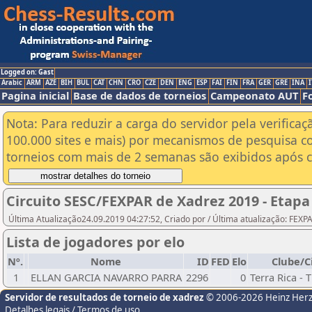
Logged on: Gast
Arabic
ARM
AZE
BIH
BUL
CAT
CHN
CRO
CZE
DEN
ENG
ESP
FAI
FIN
FRA
GER
GRE
INA
I
Pagina inicial
Base de dados de torneios
Campeonato AUT
F
Nota: Para reduzir a carga do servidor pela verificaç
100.000 sites e mais) por mecanismos de pesquisa c
torneios com mais de 2 semanas são exibidos após cl
Circuito SESC/FEXPAR de Xadrez 2019 - Etapa
Última Atualização24.09.2019 04:27:52, Criado por / Última atualização: FEX
Lista de jogadores por elo
Nº.
Nome
ID
FED
Elo
Clube/C
1
ELLAN GARCIA NAVARRO PARRA
2296
0
Terra Rica -
Servidor de resultados de torneio de xadrez
© 2006-2026 Heinz Her
Detalhes legais / Termos de uso