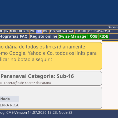
Servert
TA
JPN
MKD
LTU
NED
POL
POR
ROU
RUS
SRB
SVK
SWE
TUR
UKR
VIE
FontSize:11pt
otografias
FAQ.
Registo online
Swiss-Manager
ÖSB
FIDE
ão diária de todos os links (diariamente
omo Google, Yahoo e Co, todos os links para
icar no botão a seguir :
 Paranavai Categoria: Sub-16
PAR- Federação de Xadrez do Paraná
idade
 TERRA RICA
zog
, CMS-Version 14.07.2026 13:23, Node S2