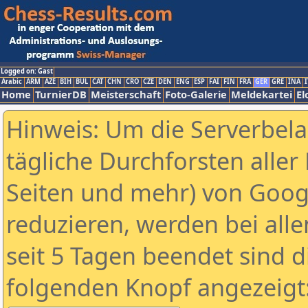
Logged on: Gast
Arabic
ARM
AZE
BIH
BUL
CAT
CHN
CRO
CZE
DEN
ENG
ESP
FAI
FIN
FRA
GER
GRE
INA
I
Home
TurnierDB
Meisterschaft
Foto-Galerie
Meldekartei
El
Hinweis: Um die Serverbel
tägliche Durchforsten aller 
Seiten und mehr) von Goog
reduzieren, werden bei alle
seit 5 Tagen beendet sind d
folgenden Knopf angezeigt