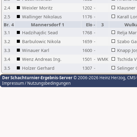
2.4
Weixler Moritz
1202
-
Klausner 
2.5
Wallinger Nikolaus
1176
-
Karall Lo
Br.
4
Mannersdorf 1
Elo
-
3
Wulk
3.1
Hadzihajdic Sead
1768
-
Relja Mar
3.2
Barbulowic Nikola
1659
-
Szabo Ga
3.3
Winauer Karl
1600
-
Knapp Jo
3.4
Wenz Andreas Ing.
1501
-
WMK
Tschida 
3.5
Holzer Gerhard
1307
-
Selinger 
Der Schachturnier-Ergebnis-Server
© 2006-2026 Heinz Herzog
, CMS
Impressum / Nutzungsbedingungen