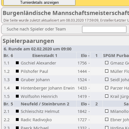
Burgenländische Mannschaftsmeisterschaft 
Die Seite wurde zuletzt aktualisiert am 08.03.2020 17:59:09, Ersteller/L
Suche nach Spieler oder Team
Spielerpaarungen
6. Runde am 02.02.2020 um 09:00
Br.
6
Eisenstadt 1
Elo
-
1
SPGM Purba
1.1
Gschiel Alexander
1756
-
Gmasz G
1.2
Pilshofer Paul
1444
-
Müller Fl
1.3
Gruber Johann
1524
-
Seidl Joh
1.4
Hintenberger Johann Erwin
1433
-
Parzer H
1.5
Wolfsohn Heinrich
1419
-
Krail Jür
Br.
5
Neufeld / Steinbrunn 2
Elo
-
2
Sa
2.1
Schleischitz Helmut
1842
-
Milanollo
2.2
Radic Radivojko
1727
-
Ebner Jo
2.3
Paeck Michael
1332
-
Hrdina Ka