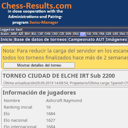
Logged on: Gast
Arabic
ARM
AZE
BIH
BUL
CAT
CHN
CRO
CZE
DEN
ENG
ESP
FAI
FIN
FRA
GER
GRE
INA
I
Inicio
Base de datos de torneos
Campeonato AUT
Imágenes
Nota: Para reducir la carga del servidor en los esc
todos los torneos finalizados hace más de 2 semanas
TORNEO CIUDAD DE ELCHE IRT Sub 2200
Última actualización29.09.2019 14:08:54, Propietario/Última carga: Spanish C
Información de jugadores
Nombre
Ashcroft Raymond
Ranking inicial
16
Elo
1684
Elo nacional
1627
Elo internacional
1684