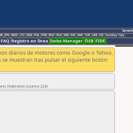
Servert
TA
JPN
MKD
LTU
NED
POL
POR
ROU
RUS
SRB
SVK
SWE
TUR
UKR
VIE
FontSize:11pt
FAQ
Registro en línea
Swiss-Manager
ÖSB
FIDE
aneos diarios de motores como Google o Yahoo,
 se muestran tras pulsar el siguiente botón:
hess Federation (Licence 224)