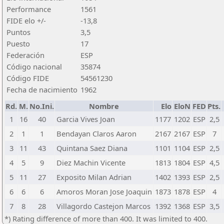
Performance
1561
FIDE elo +/-
-13,8
Puntos
3,5
Puesto
17
Federación
ESP
Código nacional
35874
Código FIDE
54561230
Fecha de nacimiento
1962
Rd.
M.
No.Ini.
Nombre
Elo
EloN
FED
Pts.
1
16
40
Garcia Vives Joan
1177
1202
ESP
2,5
2
1
1
Bendayan Claros Aaron
2167
2167
ESP
7
3
11
43
Quintana Saez Diana
1101
1104
ESP
2,5
4
5
9
Diez Machin Vicente
1813
1804
ESP
4,5
5
11
27
Exposito Milan Adrian
1402
1393
ESP
2,5
6
6
6
Amoros Moran Jose Joaquin
1873
1878
ESP
4
7
8
28
Villagordo Castejon Marcos
1392
1368
ESP
3,5
*) Rating difference of more than 400. It was limited to 400.