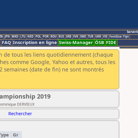
Servert
TA
JPN
MKD
LTU
NED
POL
POR
ROU
RUS
SRB
SVK
SWE
TUR
UKR
VIE
FontSize:11pt
FAQ
Inscription en ligne
Swiss-Manager
ÖSB
FIDE
an de tous les liens quotidiennement (chaque
rches comme Google, Yahoo et autres, tous les
e 2 semaines (date de fin) ne sont montrés
ampionship 2019
A Dominique DERVIEUX
Rechercher
Type
Gr