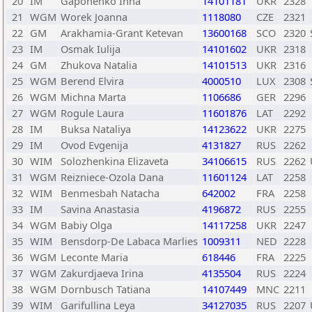
20
IM
Gaponenko Inna
14101181
UKR
2328
21
WGM
Worek Joanna
1118080
CZE
2321
22
GM
Arakhamia-Grant Ketevan
13600168
SCO
2320
23
IM
Osmak Iulija
14101602
UKR
2318
24
GM
Zhukova Natalia
14101513
UKR
2316
25
WGM
Berend Elvira
4000510
LUX
2308
26
WGM
Michna Marta
1106686
GER
2296
27
WGM
Rogule Laura
11601876
LAT
2292
28
IM
Buksa Nataliya
14123622
UKR
2275
29
IM
Ovod Evgenija
4131827
RUS
2262
30
WIM
Solozhenkina Elizaveta
34106615
RUS
2262
31
WGM
Reizniece-Ozola Dana
11601124
LAT
2258
32
WIM
Benmesbah Natacha
642002
FRA
2258
33
IM
Savina Anastasia
4196872
RUS
2255
34
WGM
Babiy Olga
14117258
UKR
2247
35
WIM
Bensdorp-De Labaca Marlies
1009311
NED
2228
36
WGM
Leconte Maria
618446
FRA
2225
37
WGM
Zakurdjaeva Irina
4135504
RUS
2224
38
WGM
Dornbusch Tatiana
14107449
MNC
2211
39
WIM
Garifullina Leya
34127035
RUS
2207