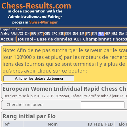
Logged on: Gast
Arabic
ARM
AZE
BIH
BUL
CAT
CHN
CRO
CZE
DEN
ENG
ESP
FAI
FIN
FRA
GER
GRE
INA
I
Accueil
Tournoi - Base de données
AUT Championnat
Photos
Note: Afin de ne pas surcharger le serveur par le sc
jour 100'000 sites et plus) par les moteurs de reche
liens des tournois qui se sont terminés il y a plus d
qu'après avoir cliqué sur ce bouton:
European Women Individual Rapid Chess Ch
Dernière mise à jour 01.12.2019 20:55:40, Créateur/Dernière mise à jour: I
Chercher un joueur
Rang initial par Elo
N°
Nom
ID FIDE
FED
Elo