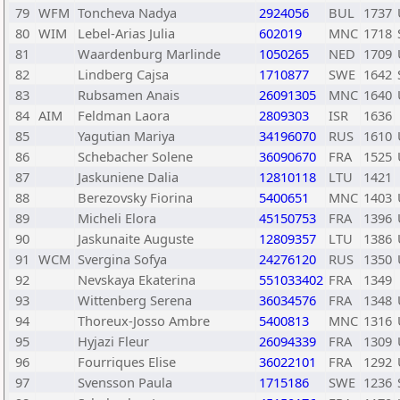
79
WFM
Toncheva Nadya
2924056
BUL
1737
80
WIM
Lebel-Arias Julia
602019
MNC
1718
81
Waardenburg Marlinde
1050265
NED
1709
82
Lindberg Cajsa
1710877
SWE
1642
83
Rubsamen Anais
26091305
MNC
1640
84
AIM
Feldman Laora
2809303
ISR
1636
85
Yagutian Mariya
34196070
RUS
1610
86
Schebacher Solene
36090670
FRA
1525
87
Jaskuniene Dalia
12810118
LTU
1421
88
Berezovsky Fiorina
5400651
MNC
1403
89
Micheli Elora
45150753
FRA
1396
90
Jaskunaite Auguste
12809357
LTU
1386
91
WCM
Svergina Sofya
24276120
RUS
1350
92
Nevskaya Ekaterina
551033402
FRA
1349
93
Wittenberg Serena
36034576
FRA
1348
94
Thoreux-Josso Ambre
5400813
MNC
1316
95
Hyjazi Fleur
26094339
FRA
1309
96
Fourriques Elise
36022101
FRA
1292
97
Svensson Paula
1715186
SWE
1236