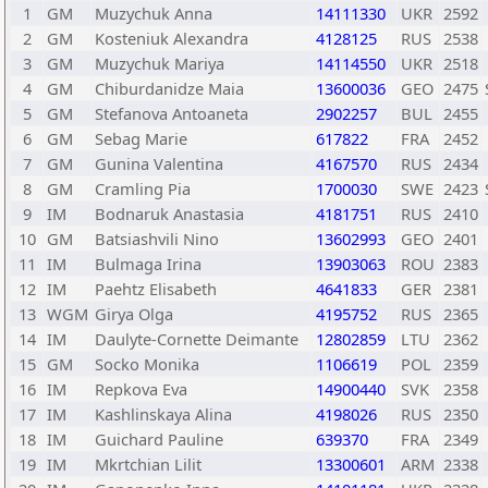
1
GM
Muzychuk Anna
14111330
UKR
2592
2
GM
Kosteniuk Alexandra
4128125
RUS
2538
3
GM
Muzychuk Mariya
14114550
UKR
2518
4
GM
Chiburdanidze Maia
13600036
GEO
2475
5
GM
Stefanova Antoaneta
2902257
BUL
2455
6
GM
Sebag Marie
617822
FRA
2452
7
GM
Gunina Valentina
4167570
RUS
2434
8
GM
Cramling Pia
1700030
SWE
2423
9
IM
Bodnaruk Anastasia
4181751
RUS
2410
10
GM
Batsiashvili Nino
13602993
GEO
2401
11
IM
Bulmaga Irina
13903063
ROU
2383
12
IM
Paehtz Elisabeth
4641833
GER
2381
13
WGM
Girya Olga
4195752
RUS
2365
14
IM
Daulyte-Cornette Deimante
12802859
LTU
2362
15
GM
Socko Monika
1106619
POL
2359
16
IM
Repkova Eva
14900440
SVK
2358
17
IM
Kashlinskaya Alina
4198026
RUS
2350
18
IM
Guichard Pauline
639370
FRA
2349
19
IM
Mkrtchian Lilit
13300601
ARM
2338