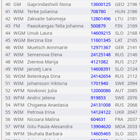
40
GM
Gaprindashvili Nona
13600125
GEO
2196
41
WIM
Terbe Julianna
708780
HUN
2186
42
WIM
Zaksaite Salomeja
12801496
LTU
2181
43
FM
Paasikangas-Tella Johanna
500879
FIN
2169
44
WGM
Unuk Laura
14609215
SLO
2168
45
WGM
Berzina Ilze
11601345
LAT
2165
46
WIM
Muetsch Annmarie
12971367
GER
2141
47
WIM
Semenova Elena
24125148
RUS
2140
48
WIM
Zvereva Marija
4121082
RUS
2127
49
WIM
Janzelj Lara
14608391
SLO
2124
50
WGM
Belenkaya Dina
24142654
RUS
2112
51
WIM
Johansson Viktoria
1701940
SWE
2094
52
WFM
Novkovic Julia
12000086
AUT
2085
53
WFM
Andric Jelena
919853
SWE
2076
54
WFM
Chigaeva Anastasia
24131008
RUS
2068
55
WIM
Petrova Irina
14124122
UKR
2047
56
WIM
Nicoara Malina
604631
FRA
2037
57
WFM
Gitu Paula-Alexandra
13904620
MDA
2033
58
WFM
Skuhala Barbara
14605465
SLO
2021