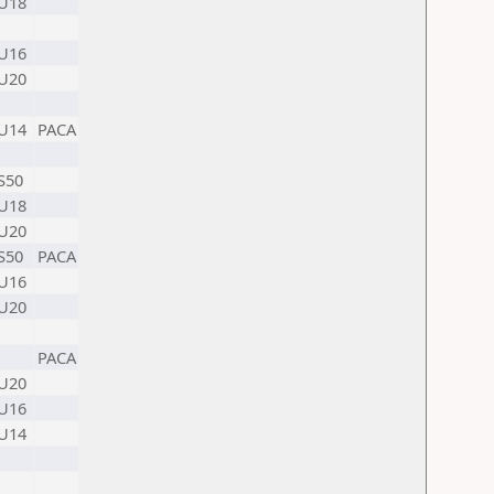
U18
U16
U20
U14
PACA
S50
U18
U20
S50
PACA
U16
U20
PACA
U20
U16
U14