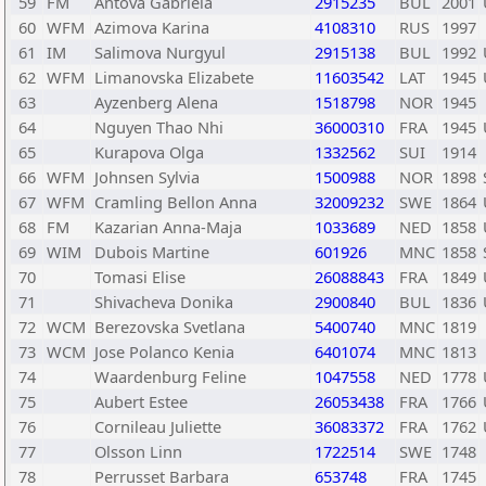
59
FM
Antova Gabriela
2915235
BUL
2001
60
WFM
Azimova Karina
4108310
RUS
1997
61
IM
Salimova Nurgyul
2915138
BUL
1992
62
WFM
Limanovska Elizabete
11603542
LAT
1945
63
Ayzenberg Alena
1518798
NOR
1945
64
Nguyen Thao Nhi
36000310
FRA
1945
65
Kurapova Olga
1332562
SUI
1914
66
WFM
Johnsen Sylvia
1500988
NOR
1898
67
WFM
Cramling Bellon Anna
32009232
SWE
1864
68
FM
Kazarian Anna-Maja
1033689
NED
1858
69
WIM
Dubois Martine
601926
MNC
1858
70
Tomasi Elise
26088843
FRA
1849
71
Shivacheva Donika
2900840
BUL
1836
72
WCM
Berezovska Svetlana
5400740
MNC
1819
73
WCM
Jose Polanco Kenia
6401074
MNC
1813
74
Waardenburg Feline
1047558
NED
1778
75
Aubert Estee
26053438
FRA
1766
76
Cornileau Juliette
36083372
FRA
1762
77
Olsson Linn
1722514
SWE
1748
78
Perrusset Barbara
653748
FRA
1745