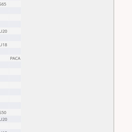
S65
U20
U18
PACA
S50
U20