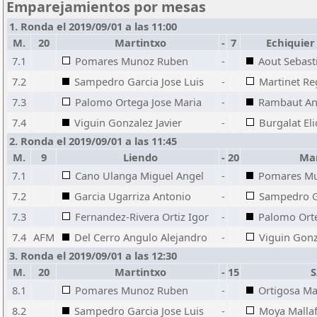
Emparejamientos por mesas
1. Ronda el 2019/09/01 a las 11:00
M.
20
Martintxo
-
7
Echiquier 
7.1
Pomares Munoz Ruben
-
Aout Sebast
7.2
Sampedro Garcia Jose Luis
-
Martinet Re
7.3
Palomo Ortega Jose Maria
-
Rambaut An
7.4
Viguin Gonzalez Javier
-
Burgalat Eli
2. Ronda el 2019/09/01 a las 11:45
M.
9
Liendo
-
20
Mar
7.1
Cano Ulanga Miguel Angel
-
Pomares M
7.2
Garcia Ugarriza Antonio
-
Sampedro Ga
7.3
Fernandez-Rivera Ortiz Igor
-
Palomo Orte
7.4
AFM
Del Cerro Angulo Alejandro
-
Viguin Gonz
3. Ronda el 2019/09/01 a las 12:30
M.
20
Martintxo
-
15
S
8.1
Pomares Munoz Ruben
-
Ortigosa Ma
8.2
Sampedro Garcia Jose Luis
-
Moya Mallaf