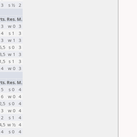
3
s ½
2
ts.
Res.
M.
3
w 0
3
4
s 1
3
3
w 1
3
5,5
s 0
3
3,5
w 1
3
1,5
s 1
3
4
w 0
3
ts.
Res.
M.
5
s 0
4
6
w 0
4
2,5
s 0
4
3
w 0
4
2
s 1
4
4,5
w ½
4
4
s 0
4