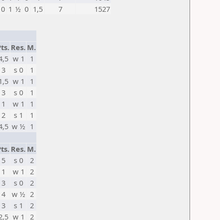
0
1
½
0
1,5
7
1527
ts.
Res.
M.
4,5
w 1
1
3
s 0
1
1,5
w 1
1
3
s 0
1
1
w 1
1
2
s 1
1
4,5
w ½
1
ts.
Res.
M.
5
s 0
2
1
w 1
2
3
s 0
2
4
w ½
2
3
s 1
2
2,5
w 1
2