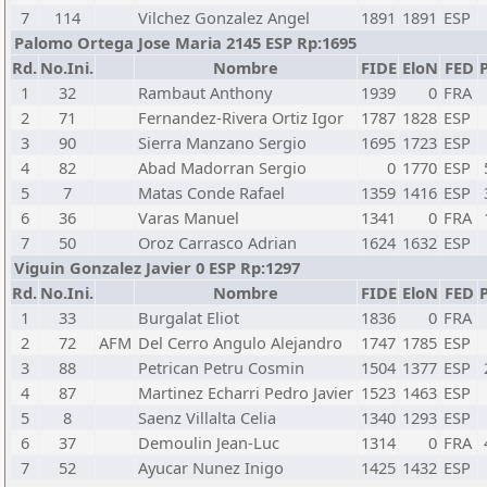
7
114
Vilchez Gonzalez Angel
1891
1891
ESP
Palomo Ortega Jose Maria 2145 ESP Rp:1695
Rd.
No.Ini.
Nombre
FIDE
EloN
FED
P
1
32
Rambaut Anthony
1939
0
FRA
2
71
Fernandez-Rivera Ortiz Igor
1787
1828
ESP
3
90
Sierra Manzano Sergio
1695
1723
ESP
4
82
Abad Madorran Sergio
0
1770
ESP
5
7
Matas Conde Rafael
1359
1416
ESP
6
36
Varas Manuel
1341
0
FRA
7
50
Oroz Carrasco Adrian
1624
1632
ESP
Viguin Gonzalez Javier 0 ESP Rp:1297
Rd.
No.Ini.
Nombre
FIDE
EloN
FED
P
1
33
Burgalat Eliot
1836
0
FRA
2
72
AFM
Del Cerro Angulo Alejandro
1747
1785
ESP
3
88
Petrican Petru Cosmin
1504
1377
ESP
4
87
Martinez Echarri Pedro Javier
1523
1463
ESP
5
8
Saenz Villalta Celia
1340
1293
ESP
6
37
Demoulin Jean-Luc
1314
0
FRA
7
52
Ayucar Nunez Inigo
1425
1432
ESP