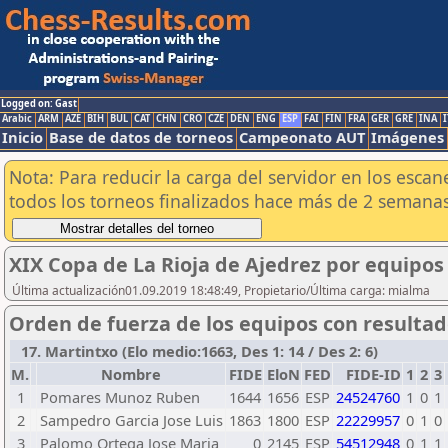
Logged on: Gast
Arabic
ARM
AZE
BIH
BUL
CAT
CHN
CRO
CZE
DEN
ENG
ESP
FAI
FIN
FRA
GER
GRE
INA
I
Inicio
Base de datos de torneos
Campeonato AUT
Imágenes
Nota: Para reducir la carga del servidor en los esc
todos los torneos finalizados hace más de 2 semanas
XIX Copa de La Rioja de Ajedrez por equipos
Última actualización01.09.2019 18:48:49, Propietario/Última carga: mialma
Orden de fuerza de los equipos con resulta
17. Martintxo (Elo medio:1663, Des 1: 14 / Des 2: 6)
M.
Nombre
FIDE
EloN
FED
FIDE-ID
1
2
3
1
Pomares Munoz Ruben
1644
1656
ESP
24524760
1
0
1
2
Sampedro Garcia Jose Luis
1863
1800
ESP
22229957
0
1
0
3
Palomo Ortega Jose Maria
0
2145
ESP
54512948
0
1
1