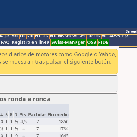
Servert
TA
JPN
MKD
LTU
NED
POL
POR
ROU
RUS
SRB
SVK
SWE
TUR
UKR
VIE
FontSize:11pt
FAQ
Registro en línea
Swiss-Manager
ÖSB
FIDE
aneos diarios de motores como Google o Yahoo,
 se muestran tras pulsar el siguiente botón:
dos ronda a ronda
4
5
6
7
Pts.
Partidas
Elo medio
0
1
1
½
4,5
7
1850
½
1
1
½
4
7
1784
0
1
1
0
4
7
1645