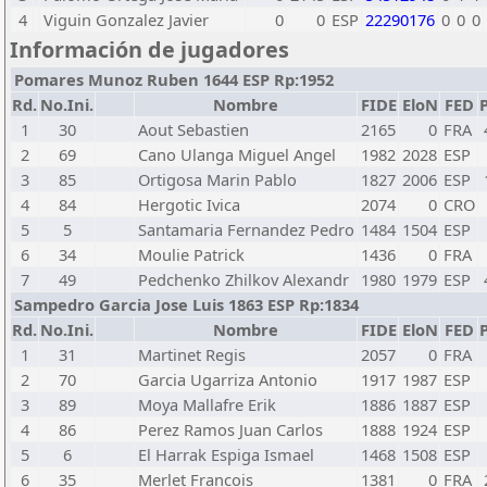
4
Viguin Gonzalez Javier
0
0
ESP
22290176
0
0
0
Información de jugadores
Pomares Munoz Ruben 1644 ESP Rp:1952
Rd.
No.Ini.
Nombre
FIDE
EloN
FED
P
1
30
Aout Sebastien
2165
0
FRA
2
69
Cano Ulanga Miguel Angel
1982
2028
ESP
3
85
Ortigosa Marin Pablo
1827
2006
ESP
4
84
Hergotic Ivica
2074
0
CRO
5
5
Santamaria Fernandez Pedro
1484
1504
ESP
6
34
Moulie Patrick
1436
0
FRA
7
49
Pedchenko Zhilkov Alexandr
1980
1979
ESP
Sampedro Garcia Jose Luis 1863 ESP Rp:1834
Rd.
No.Ini.
Nombre
FIDE
EloN
FED
P
1
31
Martinet Regis
2057
0
FRA
2
70
Garcia Ugarriza Antonio
1917
1987
ESP
3
89
Moya Mallafre Erik
1886
1887
ESP
4
86
Perez Ramos Juan Carlos
1888
1924
ESP
5
6
El Harrak Espiga Ismael
1468
1508
ESP
6
35
Merlet Francois
1381
0
FRA