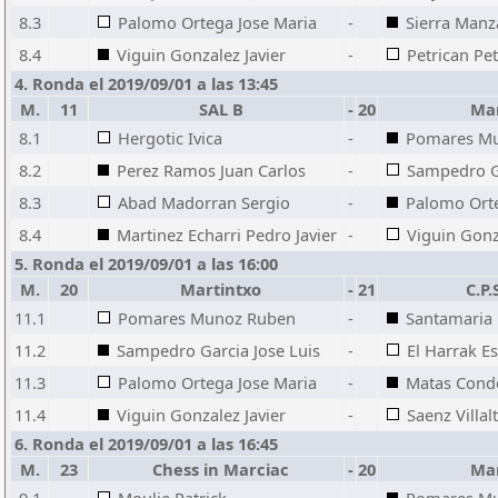
8.3
Palomo Ortega Jose Maria
-
Sierra Manz
8.4
Viguin Gonzalez Javier
-
Petrican Pe
4. Ronda el 2019/09/01 a las 13:45
M.
11
SAL B
-
20
Mar
8.1
Hergotic Ivica
-
Pomares M
8.2
Perez Ramos Juan Carlos
-
Sampedro Ga
8.3
Abad Madorran Sergio
-
Palomo Orte
8.4
Martinez Echarri Pedro Javier
-
Viguin Gonz
5. Ronda el 2019/09/01 a las 16:00
M.
20
Martintxo
-
21
C.P.
11.1
Pomares Munoz Ruben
-
Santamaria
11.2
Sampedro Garcia Jose Luis
-
El Harrak E
11.3
Palomo Ortega Jose Maria
-
Matas Conde
11.4
Viguin Gonzalez Javier
-
Saenz Villal
6. Ronda el 2019/09/01 a las 16:45
M.
23
Chess in Marciac
-
20
Mar