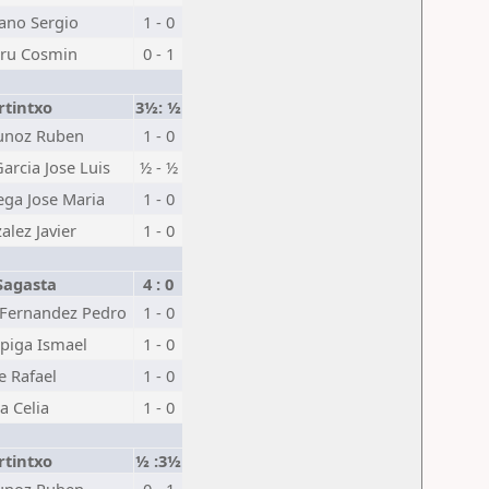
ano Sergio
1 - 0
tru Cosmin
0 - 1
tintxo
3½: ½
unoz Ruben
1 - 0
rcia Jose Luis
½ - ½
ga Jose Maria
1 - 0
alez Javier
1 - 0
Sagasta
4 : 0
 Fernandez Pedro
1 - 0
spiga Ismael
1 - 0
 Rafael
1 - 0
ta Celia
1 - 0
tintxo
½ :3½