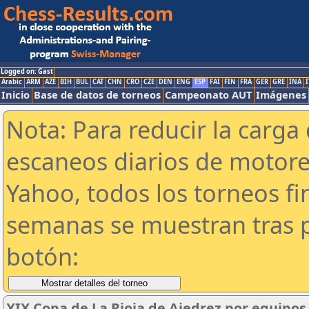
Logged on: Gast
Arabic
ARM
AZE
BIH
BUL
CAT
CHN
CRO
CZE
DEN
ENG
ESP
FAI
FIN
FRA
GER
GRE
INA
I
Inicio
Base de datos de torneos
Campeonato AUT
Imágenes
Nota: Para reducir la carga 
escaneos diarios de motor
Yahoo, todos los torneos f
semanas se muestran tras p
botón:
XIX Copa de La Rioja de Ajedrez por equipos