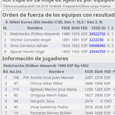
Última actualización01.09.2019 18:48:49, Propietario/Última carga: mialma
Orden de fuerza de los equipos con resulta
9. Mikel Gurea (Elo medio:1730, Des 1: 15,5 / Des 2: 9)
M.
Nombre
FIDE
EloN
FED
FIDE-ID
1
2
1
Pedchenko Zhilkov Alexandr
1980
1979
ESP
24522732
0
1
2
Vilchez Gonzalez Angel
1891
1891
ESP
2222230
0
0
3
Oroz Carrasco Adrian
1624
1632
ESP
54506492
½
1
4
Ayucar Nunez Inigo
1425
1432
ESP
24543705
0
0
Información de jugadores
Pedchenko Zhilkov Alexandr 1980 ESP Rp:1952
Rd.
No.Ini.
Nombre
FIDE
EloN
FED
P
1
106
FM
Acosta Sosa Juan Manuel
2287
2276
ESP
2
47
Ochoa Aldaz Mikel
1846
1848
ESP
3
115
Iglesias Merino Jose Maria
1258
1265
ESP
4
85
Ortigosa Marin Pablo
1827
2006
ESP
5
84
Hergotic Ivica
2074
0
CRO
6
42
Vinal Gutierrez Pedro
2016
2030
ESP
7
14
Pomares Munoz Ruben
1644
1656
ESP