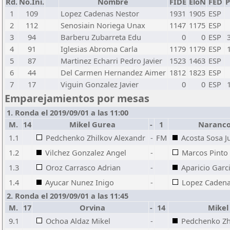
Rd.
No.Ini.
Nombre
FIDE
EloN
FED
P
1
109
Lopez Cadenas Nestor
1931
1905
ESP
2
112
Senosiain Noriega Unax
1147
1175
ESP
3
94
Barberu Zubarreta Edu
0
0
ESP
4
91
Iglesias Abroma Carla
1179
1179
ESP
5
87
Martinez Echarri Pedro Javier
1523
1463
ESP
6
44
Del Carmen Hernandez Aimer
1812
1823
ESP
7
17
Viguin Gonzalez Javier
0
0
ESP
Emparejamientos por mesas
1. Ronda el 2019/09/01 a las 11:00
M.
14
Mikel Gurea
-
1
Naranco 
1.1
Pedchenko Zhilkov Alexandr
-
FM
Acosta Sosa 
1.2
Vilchez Gonzalez Angel
-
Marcos Pinto 
1.3
Oroz Carrasco Adrian
-
Aparicio Garc
1.4
Ayucar Nunez Inigo
-
Lopez Cadena
2. Ronda el 2019/09/01 a las 11:45
M.
17
Orvina
-
14
Mikel
9.1
Ochoa Aldaz Mikel
-
Pedchenko Zh