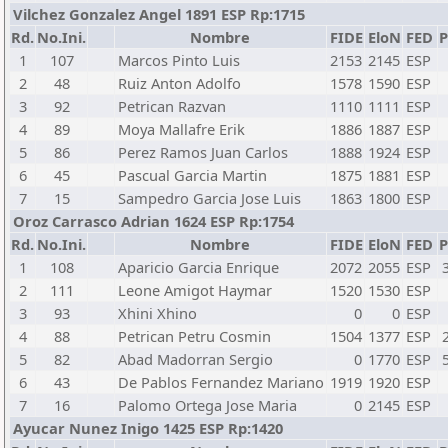
Vilchez Gonzalez Angel 1891 ESP Rp:1715
Rd.
No.Ini.
Nombre
FIDE
EloN
FED
P
1
107
Marcos Pinto Luis
2153
2145
ESP
2
48
Ruiz Anton Adolfo
1578
1590
ESP
3
92
Petrican Razvan
1110
1111
ESP
4
89
Moya Mallafre Erik
1886
1887
ESP
5
86
Perez Ramos Juan Carlos
1888
1924
ESP
6
45
Pascual Garcia Martin
1875
1881
ESP
7
15
Sampedro Garcia Jose Luis
1863
1800
ESP
Oroz Carrasco Adrian 1624 ESP Rp:1754
Rd.
No.Ini.
Nombre
FIDE
EloN
FED
P
1
108
Aparicio Garcia Enrique
2072
2055
ESP
2
111
Leone Amigot Haymar
1520
1530
ESP
3
93
Xhini Xhino
0
0
ESP
4
88
Petrican Petru Cosmin
1504
1377
ESP
5
82
Abad Madorran Sergio
0
1770
ESP
6
43
De Pablos Fernandez Mariano
1919
1920
ESP
7
16
Palomo Ortega Jose Maria
0
2145
ESP
Ayucar Nunez Inigo 1425 ESP Rp:1420