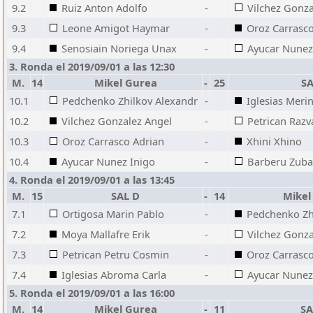
9.2
Ruiz Anton Adolfo
-
Vilchez Gonza
9.3
Leone Amigot Haymar
-
Oroz Carrasco
9.4
Senosiain Noriega Unax
-
Ayucar Nunez
3. Ronda el 2019/09/01 a las 12:30
M.
14
Mikel Gurea
-
25
SA
10.1
Pedchenko Zhilkov Alexandr
-
Iglesias Meri
10.2
Vilchez Gonzalez Angel
-
Petrican Razv
10.3
Oroz Carrasco Adrian
-
Xhini Xhino
10.4
Ayucar Nunez Inigo
-
Barberu Zuba
4. Ronda el 2019/09/01 a las 13:45
M.
15
SAL D
-
14
Mikel
7.1
Ortigosa Marin Pablo
-
Pedchenko Zh
7.2
Moya Mallafre Erik
-
Vilchez Gonza
7.3
Petrican Petru Cosmin
-
Oroz Carrasco
7.4
Iglesias Abroma Carla
-
Ayucar Nunez
5. Ronda el 2019/09/01 a las 16:00
M.
14
Mikel Gurea
-
11
SA