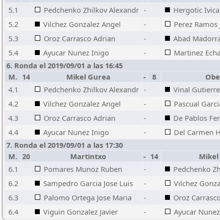
5.1
Pedchenko Zhilkov Alexandr
-
Hergotic Ivica
5.2
Vilchez Gonzalez Angel
-
Perez Ramos 
5.3
Oroz Carrasco Adrian
-
Abad Madorra
5.4
Ayucar Nunez Inigo
-
Martinez Echa
6. Ronda el 2019/09/01 a las 16:45
M.
14
Mikel Gurea
-
8
Obe
4.1
Pedchenko Zhilkov Alexandr
-
Vinal Gutierr
4.2
Vilchez Gonzalez Angel
-
Pascual Garci
4.3
Oroz Carrasco Adrian
-
De Pablos Fe
4.4
Ayucar Nunez Inigo
-
Del Carmen 
7. Ronda el 2019/09/01 a las 17:30
M.
20
Martintxo
-
14
Mikel
6.1
Pomares Munoz Ruben
-
Pedchenko Zh
6.2
Sampedro Garcia Jose Luis
-
Vilchez Gonza
6.3
Palomo Ortega Jose Maria
-
Oroz Carrasco
6.4
Viguin Gonzalez Javier
-
Ayucar Nunez