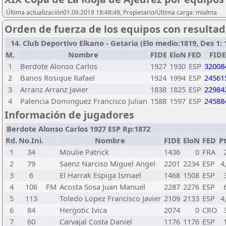
Última actualización01.09.2019 18:48:49, Propietario/Última carga: mialma
Orden de fuerza de los equipos con resulta
14. Club Deportivo Elkano - Getaria (Elo medio:1819, Des 1: 1
M.
Nombre
FIDE
EloN
FED
FIDE
1
Berdote Alonso Carlos
1927
1930
ESP
32008
2
Banos Rosique Rafael
1924
1994
ESP
24561
3
Arranz Arranz Javier
1838
1825
ESP
22984
4
Palencia Dominguez Francisco Julian
1588
1597
ESP
24588
Información de jugadores
Berdote Alonso Carlos 1927 ESP Rp:1872
Rd.
No.Ini.
Nombre
FIDE
EloN
FED
Pt
1
34
Moulie Patrick
1436
0
FRA
2
79
Saenz Narciso Miguel Angel
2201
2234
ESP
4
3
6
El Harrak Espiga Ismael
1468
1508
ESP
4
106
FM
Acosta Sosa Juan Manuel
2287
2276
ESP
5
113
Toledo Lopez Francisco Javier
2109
2133
ESP
4
6
84
Hergotic Ivica
2074
0
CRO
7
60
Carvajal Costa Daniel
1176
1176
ESP