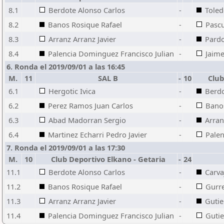
8.1
Berdote Alonso Carlos
-
Toled
8.2
Banos Rosique Rafael
-
Pascu
8.3
Arranz Arranz Javier
-
Pardo
8.4
Palencia Dominguez Francisco Julian
-
Jaim
6. Ronda el 2019/09/01 a las 16:45
M.
11
SAL B
-
10
Club 
6.1
Hergotic Ivica
-
Berdo
6.2
Perez Ramos Juan Carlos
-
Banos
6.3
Abad Madorran Sergio
-
Arran
6.4
Martinez Echarri Pedro Javier
-
Palen
7. Ronda el 2019/09/01 a las 17:30
M.
10
Club Deportivo Elkano - Getaria
-
24
11.1
Berdote Alonso Carlos
-
Carva
11.2
Banos Rosique Rafael
-
Gurr
11.3
Arranz Arranz Javier
-
Gutie
11.4
Palencia Dominguez Francisco Julian
-
Gutie