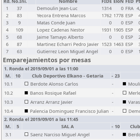
Rd.
No.Ini.
Nombre
FIDE
EloN
FED
Pt
1
37
Demoulin Jean-Luc
1314
0
FRA
4
2
83
Yecora Entrena Marcos
1762
1778
ESP
3
9
Matas Conde Juan
0
0
ESP
4
109
Lopez Cadenas Nestor
1931
1905
ESP
5
68
Jaime Tamayo Alberto
0
0
ESP
6
87
Martinez Echarri Pedro Javier
1523
1463
ESP
7
63
Gutierrez Leon Miguel Angel
0
0
ESP
Emparejamientos por mesas
1. Ronda el 2019/09/01 a las 11:00
M.
10
Club Deportivo Elkano - Getaria
-
23
10.1
Berdote Alonso Carlos
-
Mouli
10.2
Banos Rosique Rafael
-
Merle
10.3
Arranz Arranz Javier
-
Vara
10.4
Palencia Dominguez Francisco Julian
-
Demo
2. Ronda el 2019/09/01 a las 11:45
M.
5
SAL A
-
10
Club 
3.1
Saenz Narciso Miguel Angel
-
Berdo