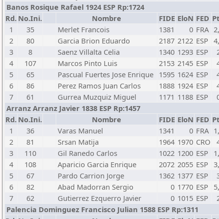
Banos Rosique Rafael 1924 ESP Rp:1724
Rd.
No.Ini.
Nombre
FIDE
EloN
FED
Pt
1
35
Merlet Francois
1381
0
FRA
2
2
80
Garcia Brion Eduardo
2187
2122
ESP
4
3
8
Saenz Villalta Celia
1340
1293
ESP
4
107
Marcos Pinto Luis
2153
2145
ESP
5
65
Pascual Fuertes Jose Enrique
1595
1624
ESP
6
86
Perez Ramos Juan Carlos
1888
1924
ESP
7
61
Gurrea Muzquiz Miguel
1171
1188
ESP
Arranz Arranz Javier 1838 ESP Rp:1457
Rd.
No.Ini.
Nombre
FIDE
EloN
FED
Pt
1
36
Varas Manuel
1341
0
FRA
1
2
81
Srsan Matija
1964
1970
CRO
3
110
Gil Ranedo Carlos
1022
1200
ESP
1
4
108
Aparicio Garcia Enrique
2072
2055
ESP
3
5
67
Pardo Carrion Jorge
1362
1377
ESP
6
82
Abad Madorran Sergio
0
1770
ESP
5
7
62
Gutierrez Ezquerro Javier
0
1015
ESP
Palencia Dominguez Francisco Julian 1588 ESP Rp:1311