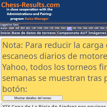
Logged on: Gast
Arabic
ARM
AZE
BIH
BUL
CAT
CHN
CRO
CZE
DEN
ENG
ESP
FAI
FIN
FRA
GER
GRE
INA
I
Inicio
Base de datos de torneos
Campeonato AUT
Imágenes
Nota: Para reducir la carga 
escaneos diarios de motor
Yahoo, todos los torneos f
semanas se muestran tras p
botón:
XIX Copa de La Rioja de Ajedrez por equipos