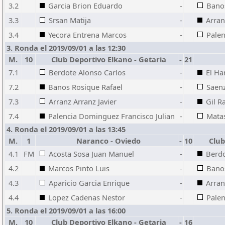
3.2
Garcia Brion Eduardo
-
Banos
3.3
Srsan Matija
-
Arran
3.4
Yecora Entrena Marcos
-
Palen
3. Ronda el 2019/09/01 a las 12:30
M.
10
Club Deportivo Elkano - Getaria
-
21
7.1
Berdote Alonso Carlos
-
El Ha
7.2
Banos Rosique Rafael
-
Saenz
7.3
Arranz Arranz Javier
-
Gil R
7.4
Palencia Dominguez Francisco Julian
-
Mata
4. Ronda el 2019/09/01 a las 13:45
M.
1
Naranco - Oviedo
-
10
Club 
4.1
FM
Acosta Sosa Juan Manuel
-
Berdo
4.2
Marcos Pinto Luis
-
Banos
4.3
Aparicio Garcia Enrique
-
Arran
4.4
Lopez Cadenas Nestor
-
Palen
5. Ronda el 2019/09/01 a las 16:00
M.
10
Club Deportivo Elkano - Getaria
-
16