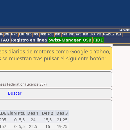
Servert
TA
JPN
MKD
LTU
NED
POL
POR
ROU
RUS
SRB
SVK
SWE
TUR
UKR
VIE
FontSize:11pt
FAQ
Registro en línea
Swiss-Manager
ÖSB
FIDE
aneos diarios de motores como Google o Yahoo,
 se muestran tras pulsar el siguiente botón:
hess Federation (Licence 357)
Buscar
IDE
EloN
Pts.
Des 1
Des 2
Des 3
205
0
5,5
24
15,5
21,25
157
0
5,5
22,5
16
19,75