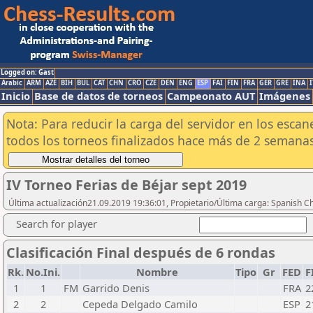
Logged on: Gast
Arabic
ARM
AZE
BIH
BUL
CAT
CHN
CRO
CZE
DEN
ENG
ESP
FAI
FIN
FRA
GER
GRE
INA
I
Inicio
Base de datos de torneos
Campeonato AUT
Imágenes
Nota: Para reducir la carga del servidor en los esc
todos los torneos finalizados hace más de 2 semanas
IV Torneo Ferias de Béjar sept 2019
Última actualización21.09.2019 19:36:01, Propietario/Última carga: Spanish C
Search for player
Clasificación Final después de 6 rondas
Rk.
No.Ini.
Nombre
Tipo
Gr
FED
F
1
1
FM
Garrido Denis
FRA
2
2
2
Cepeda Delgado Camilo
ESP
2