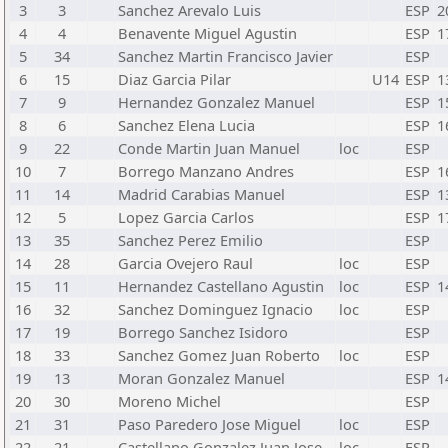
3
3
Sanchez Arevalo Luis
ESP
2
4
4
Benavente Miguel Agustin
ESP
1
5
34
Sanchez Martin Francisco Javier
ESP
6
15
Diaz Garcia Pilar
U14
ESP
1
7
9
Hernandez Gonzalez Manuel
ESP
1
8
6
Sanchez Elena Lucia
ESP
1
9
22
Conde Martin Juan Manuel
loc
ESP
10
7
Borrego Manzano Andres
ESP
1
11
14
Madrid Carabias Manuel
ESP
1
12
5
Lopez Garcia Carlos
ESP
1
13
35
Sanchez Perez Emilio
ESP
14
28
Garcia Ovejero Raul
loc
ESP
15
11
Hernandez Castellano Agustin
loc
ESP
1
16
32
Sanchez Dominguez Ignacio
loc
ESP
17
19
Borrego Sanchez Isidoro
ESP
18
33
Sanchez Gomez Juan Roberto
loc
ESP
19
13
Moran Gonzalez Manuel
ESP
1
20
30
Moreno Michel
ESP
21
31
Paso Paredero Jose Miguel
loc
ESP
22
21
Castellano Gonzalez Juan Jose
loc
ESP