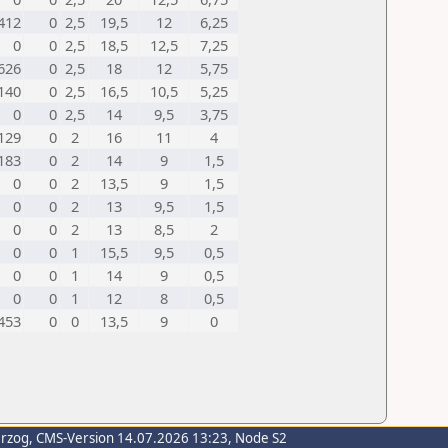
412
0
2,5
19,5
12
6,25
0
0
2,5
18,5
12,5
7,25
626
0
2,5
18
12
5,75
140
0
2,5
16,5
10,5
5,25
0
0
2,5
14
9,5
3,75
129
0
2
16
11
4
183
0
2
14
9
1,5
0
0
2
13,5
9
1,5
0
0
2
13
9,5
1,5
0
0
2
13
8,5
2
0
0
1
15,5
9,5
0,5
0
0
1
14
9
0,5
0
0
1
12
8
0,5
453
0
0
13,5
9
0
erzog
, CMS-Version 14.07.2026 13:23, Node S2