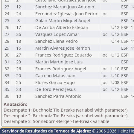
23
12
Sanchez Martin Juan Antonio
ESP
1
24
24
Fernandez Iglesias Juan Pedro
loc
ESP
25
8
Galan Martin Miguel Angel
ESP
1
26
17
De Arriba Alberto Esteban
U12
ESP
1
27
36
Vazquez Lopez Aimar
loc
U12
ESP
28
18
Sanchez Elena Pedro
U14
ESP
1
29
16
Martin Alvarez Jose Ramon
ESP
1
30
27
Frances Rodriguez Eduardo
loc
U12
ESP
31
29
Martin Martin Jose Luis
ESP
32
26
Frances Rodriguez Angel
loc
U10
ESP
33
20
Carreno Matas Juan
loc
U10
ESP
34
25
Flores Garcia Hugo
loc
U08
ESP
35
23
De Toro Perez Jesus
loc
U12
ESP
36
10
Sanchez Parra Antonio
ESP
1
Anotación:
Desempate 1: Buchholz Tie-Breaks (variabel with parameter)
Desempate 2: Buchholz Tie-Breaks (variabel with parameter)
Desempate 3: Sonneborn-Berger-Tie-Break variable
Servidor de Resultados de Torneos de Ajedrez
© 2006-2026 Heinz H