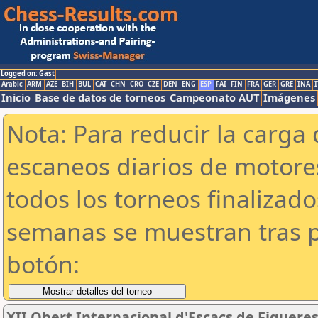
Logged on: Gast
Arabic
ARM
AZE
BIH
BUL
CAT
CHN
CRO
CZE
DEN
ENG
ESP
FAI
FIN
FRA
GER
GRE
INA
I
Inicio
Base de datos de torneos
Campeonato AUT
Imágenes
Nota: Para reducir la carga 
escaneos diarios de motor
todos los torneos finalizad
semanas se muestran tras p
botón:
XII Obert Internacional d'Escacs de Figuere