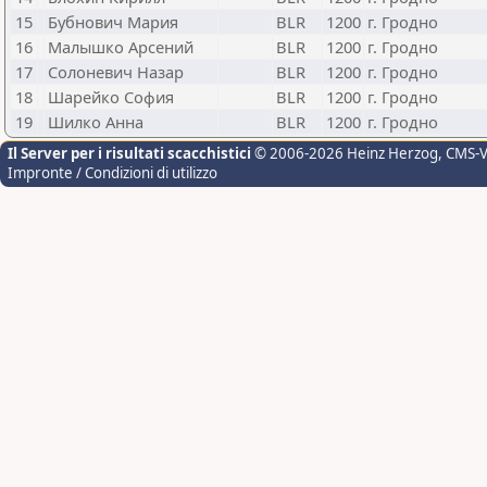
15
Бубнович Мария
BLR
1200
г. Гродно
16
Малышко Арсений
BLR
1200
г. Гродно
17
Солоневич Назар
BLR
1200
г. Гродно
18
Шарейко София
BLR
1200
г. Гродно
19
Шилко Анна
BLR
1200
г. Гродно
Il Server per i risultati scacchistici
© 2006-2026 Heinz Herzog
, CMS-
Impronte / Condizioni di utilizzo