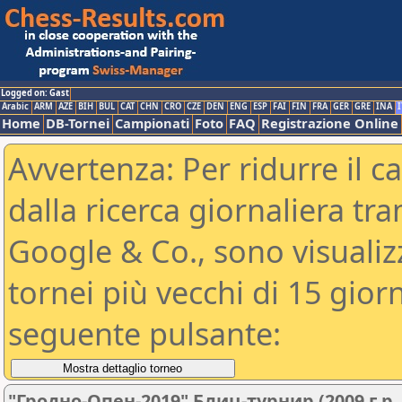
Logged on: Gast
Arabic
ARM
AZE
BIH
BUL
CAT
CHN
CRO
CZE
DEN
ENG
ESP
FAI
FIN
FRA
GER
GRE
INA
I
Home
DB-Tornei
Campionati
Foto
FAQ
Registrazione Online
Avvertenza: Per ridurre il c
dalla ricerca giornaliera tra
Google & Co., sono visualizzab
tornei più vecchi di 15 gio
seguente pulsante:
"Гродно-Опен-2019" Блиц-турнир (2009 г.р.