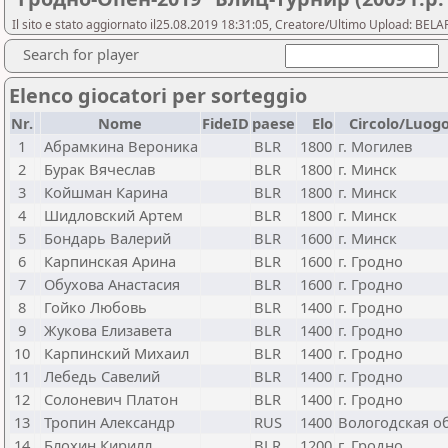
Il sito e stato aggiornato il25.08.2019 18:31:05, Creatore/Ultimo Upload: 
Search for player
Elenco giocatori per sorteggio
Nr.
Nome
FideID
paese
Elo
Circolo/Luog
1
Абрамкина Вероника
BLR
1800
г. Могилев
2
Бурак Вячеслав
BLR
1800
г. Минск
3
Койшман Карина
BLR
1800
г. Минск
4
Шидловский Артем
BLR
1800
г. Минск
5
Бондарь Валерий
BLR
1600
г. Минск
6
Карпинская Арина
BLR
1600
г. Гродно
7
Обухова Анастасия
BLR
1600
г. Гродно
8
Гойко Любовь
BLR
1400
г. Гродно
9
Жукова Елизавета
BLR
1400
г. Гродно
10
Карпинский Михаил
BLR
1400
г. Гродно
11
Лебедь Савелий
BLR
1400
г. Гродно
12
Солоневич Платон
BLR
1400
г. Гродно
13
Тропин Александр
RUS
1400
Вологодская об
14
Блохин Кирилл
BLR
1200
г. Гродно