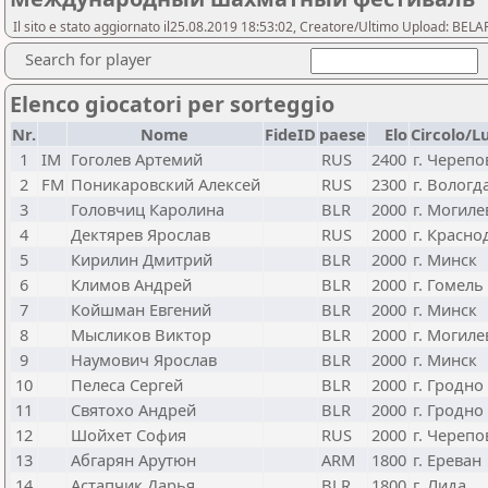
Il sito e stato aggiornato il25.08.2019 18:53:02, Creatore/Ultimo Upload: 
Search for player
Elenco giocatori per sorteggio
Nr.
Nome
FideID
paese
Elo
Circolo/L
1
IM
Гоголев Артемий
RUS
2400
г. Черепо
2
FM
Поникаровский Алексей
RUS
2300
г. Вологд
3
Головчиц Каролина
BLR
2000
г. Могиле
4
Дектярев Ярослав
RUS
2000
г. Красно
5
Кирилин Дмитрий
BLR
2000
г. Минск
6
Климов Андрей
BLR
2000
г. Гомель
7
Койшман Евгений
BLR
2000
г. Минск
8
Мысликов Виктор
BLR
2000
г. Могиле
9
Наумович Ярослав
BLR
2000
г. Минск
10
Пелеса Сергей
BLR
2000
г. Гродно
11
Святохо Андрей
BLR
2000
г. Гродно
12
Шойхет София
RUS
2000
г. Черепо
13
Абгарян Арутюн
ARM
1800
г. Ереван
14
Астапчик Дарья
BLR
1800
г. Лида