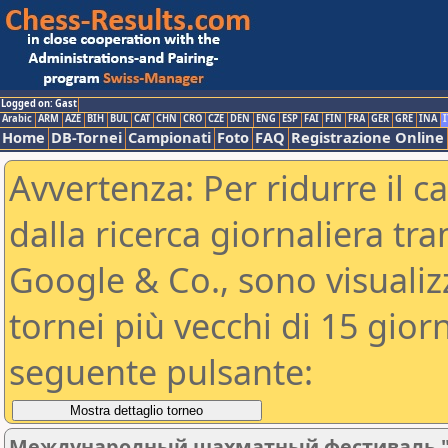
Logged on: Gast
Arabic
ARM
AZE
BIH
BUL
CAT
CHN
CRO
CZE
DEN
ENG
ESP
FAI
FIN
FRA
GER
GRE
INA
I
Home
DB-Tornei
Campionati
Foto
FAQ
Registrazione Online
Avvertenza: Per ridurre il c
dalla ricerca giornaliera tra
Google & Co., sono visualizzab
tornei più vecchi di 15 gio
seguente pulsante:
Международный шахматный фестиваль "Гр