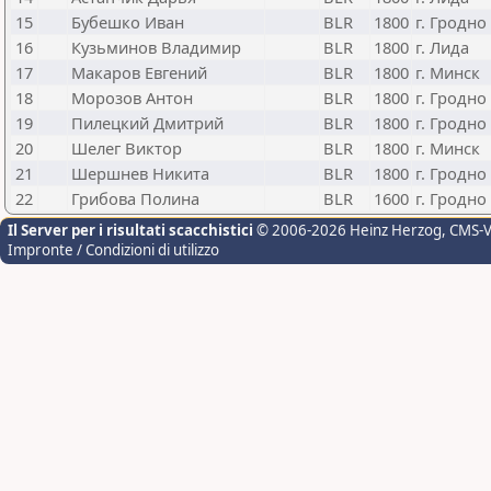
15
Бубешко Иван
BLR
1800
г. Гродно
16
Кузьминов Владимир
BLR
1800
г. Лида
17
Макаров Евгений
BLR
1800
г. Минск
18
Морозов Антон
BLR
1800
г. Гродно
19
Пилецкий Дмитрий
BLR
1800
г. Гродно
20
Шелег Виктор
BLR
1800
г. Минск
21
Шершнев Никита
BLR
1800
г. Гродно
22
Грибова Полина
BLR
1600
г. Гродно
Il Server per i risultati scacchistici
© 2006-2026 Heinz Herzog
, CMS-
Impronte / Condizioni di utilizzo